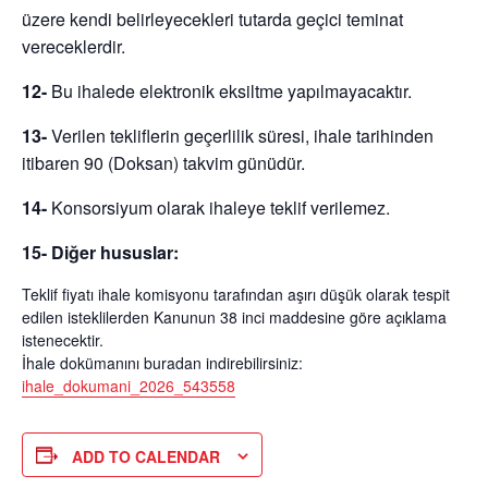
üzere kendi belirleyecekleri tutarda geçici teminat
vereceklerdir.
12-
Bu ihalede elektronik eksiltme yapılmayacaktır.
13-
Verilen tekliflerin geçerlilik süresi, ihale tarihinden
itibaren
90 (Doksan)
takvim günüdür.
14-
Konsorsiyum olarak ihaleye teklif verilemez.
15- Diğer hususlar:
Teklif fiyatı ihale komisyonu tarafından aşırı düşük olarak tespit
edilen isteklilerden Kanunun 38 inci maddesine göre açıklama
istenecektir.
İhale dokümanını buradan indirebilirsiniz:
ihale_dokumani_2026_543558
ADD TO CALENDAR