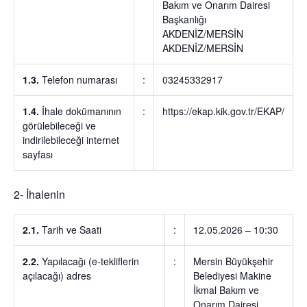
Bakım ve Onarım Dairesi
Başkanlığı
AKDENİZ/MERSİN
AKDENİZ/MERSİN
1.3.
Telefon numarası
:
03245332917
1.4.
İhale dokümanının
:
https://ekap.kik.gov.tr/EKAP/
görülebileceği ve
indirilebileceği internet
sayfası
2- İhalenin
2.1.
Tarih ve Saati
:
12.05.2026 – 10:30
2.2.
Yapılacağı (e-tekliflerin
:
Mersin Büyükşehir
açılacağı) adres
Belediyesi Makine
İkmal Bakım ve
Onarım Dairesi