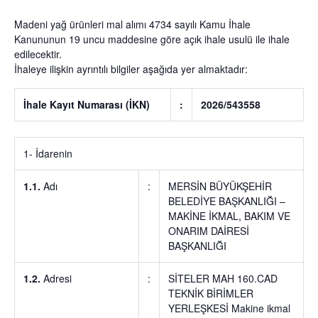
Madeni yağ ürünleri
mal alımı 4734 sayılı Kamu İhale
Kanununun 19 uncu maddesine göre açık ihale usulü ile ihale
edilecektir.
İhaleye ilişkin ayrıntılı bilgiler aşağıda yer almaktadır:
İhale Kayıt Numarası (İKN)
:
2026/543558
1- İdarenin
1.1.
Adı
:
MERSİN BÜYÜKŞEHİR
BELEDİYE BAŞKANLIĞI –
MAKİNE İKMAL, BAKIM VE
ONARIM DAİRESİ
BAŞKANLIĞI
1.2.
Adresi
:
SİTELER MAH 160.CAD
TEKNİK BİRİMLER
YERLEŞKESİ Makine ikmal