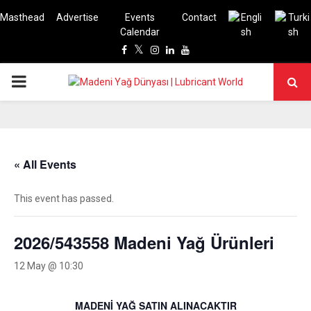
Masthead
Advertise
Events
Contact
Calendar
Facebook
Twitter
Instagram
Linkedin
Youtube
PRIMARY
MENU
« All Events
This event has passed.
2026/543558 Madeni Yağ Ürünleri
12 May @ 10:30
MADENİ YAĞ SATIN ALINACAKTIR