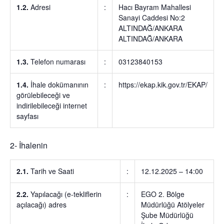
1.2.
Adresi
:
Hacı Bayram Mahallesi
Sanayi Caddesi No:2
ALTINDAĞ/ANKARA
ALTINDAĞ/ANKARA
1.3.
Telefon numarası
:
03123840153
1.4.
İhale dokümanının
:
https://ekap.kik.gov.tr/EKAP/
görülebileceği ve
indirilebileceği internet
sayfası
2- İhalenin
2.1.
Tarih ve Saati
:
12.12.2025 – 14:00
2.2.
Yapılacağı (e-tekliflerin
:
EGO 2. Bölge
açılacağı) adres
Müdürlüğü Atölyeler
Şube Müdürlüğü