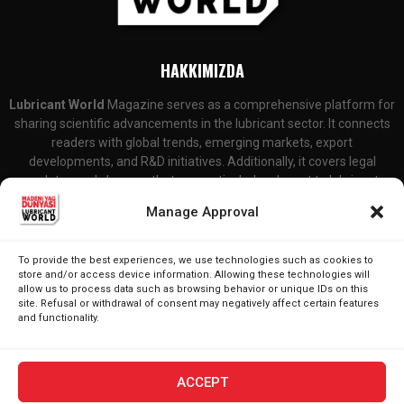
HAKKIMIZDA
Lubricant World
Magazine serves as a comprehensive platform for
sharing scientific advancements in the lubricant sector. It connects
readers with global trends, emerging markets, export
developments, and R&D initiatives. Additionally, it covers legal
updates and changes that are particularly relevant to lubricant
producers and consumers.
Manage Approval
Contact Us:
editor@lubricantworld.com
To provide the best experiences, we use technologies such as cookies to
store and/or access device information. Allowing these technologies will
FOLLOW US
allow us to process data such as browsing behavior or unique IDs on this
site. Refusal or withdrawal of consent may negatively affect certain features
and functionality.
ACCEPT