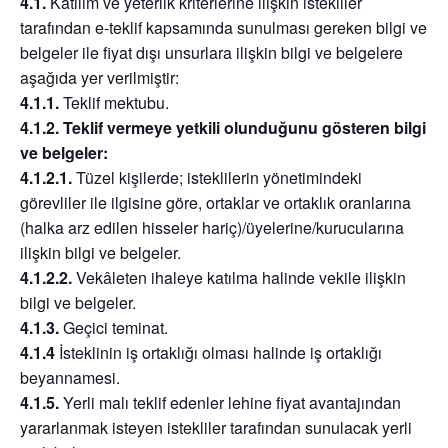
4.1.
Katılım ve yeterlik kriterlerine ilişkin istekliler
tarafından e-teklif kapsamında sunulması gereken bilgi ve
belgeler ile fiyat dışı unsurlara ilişkin bilgi ve belgelere
aşağıda yer verilmiştir:
4.1.1.
Teklif mektubu.
4.1.2. Teklif vermeye yetkili olunduğunu gösteren bilgi
ve belgeler:
4.1.2.1.
Tüzel kişilerde; isteklilerin yönetimindeki
görevliler ile ilgisine göre, ortaklar ve ortaklık oranlarına
(halka arz edilen hisseler hariç)/üyelerine/kurucularına
ilişkin bilgi ve belgeler.
4.1.2.2.
Vekâleten ihaleye katılma halinde vekile ilişkin
bilgi ve belgeler.
4.1.3.
Geçici teminat.
4.1.4
İsteklinin iş ortaklığı olması halinde iş ortaklığı
beyannamesi.
4.1.5.
Yerli malı teklif edenler lehine fiyat avantajından
yararlanmak isteyen istekliler tarafından sunulacak yerli