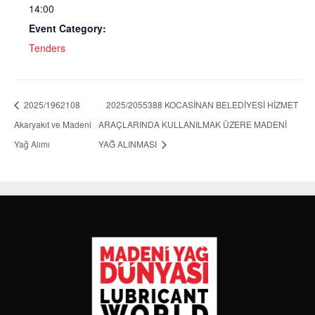
14:00
Event Category:
Tenders
2025/1962108
2025/2055388 KOCASİNAN BELEDİYESİ HİZMET
Akaryakıt ve Madeni
ARAÇLARINDA KULLANILMAK ÜZERE MADENİ
Yağ Alımı
YAĞ ALINMASI