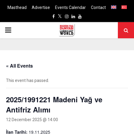
Masthead
Advertise
Events Calendar
Contact
Facebook
Twitter
Instagram
Linkedin
Youtube
PRIMARY
MENU
« All Events
This event has passed.
2025/1991221 Madeni Yağ ve
Antifriz Alımı
12 December 2025 @ 14:00
İlan Tarihi:
19.11.2025