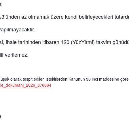
r.
in %3’ünden az olmamak üzere kendi belirleyecekleri tutard
yapılmayacaktır.
esi, ihale tarihinden itibaren
120 (YüzYirmi)
takvim günüdü
if verilemez.
ı düşük olarak tespit edilen isteklilerden Kanunun 38 inci maddesine göre
ale_dokumani_2026_876664
e