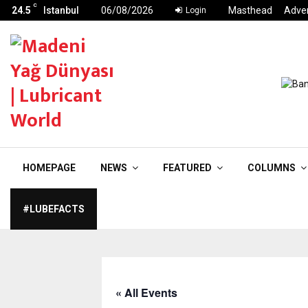
C
24.5
Istanbul
06/08/2026
Masthead
Adver
Login
HOMEPAGE
NEWS
FEATURED
COLUMNS
#LUBEFACTS
« All Events