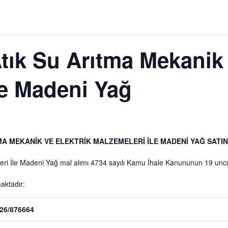
tık Su Arıtma Mekanik 
le Madeni Yağ
MA MEKANİK VE ELEKTRİK MALZEMELERİ İLE MADENİ YAĞ SATI
eri İle Madeni Yağ
mal alımı 4734 sayılı Kamu İhale Kanununun 19 uncu 
maktadır:
26/876664