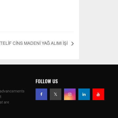
TELİF CİNS MADENİ YAĞ ALIMI İŞİ
FOLLOW US
c advancements
t
at are