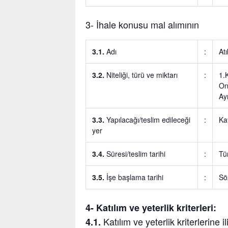
3- İhale konusu mal alımının
3.1.
Adı
:
At
3.2.
Niteliği, türü ve miktarı
:
1.
On
Ay
3.3.
Yapılacağı/teslim edileceği
:
Ka
yer
3.4.
Süresi/teslim tarihi
:
Tü
3.5.
İşe başlama tarihi
:
Sö
4- Katılım ve yeterlik kriterleri:
Katılım ve yeterlik kriterlerine i
4.1.