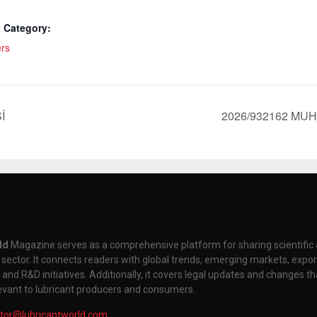
 Category:
rs
İ
2026/932162 MUH
ld
Magazine serves as a comprehensive platform for sharing scientifi
t sector. It connects readers with global trends, emerging markets, expor
nd R&D initiatives. Additionally, it covers legal updates and changes th
levant to lubricant producers and consumers.
itor@lubricantworld.com