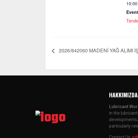
10:00
Event
Tende
2026/842060 MADENİ YAĞ ALIMI İŞ
HAKKIMIZDA
Lubricant Wor
in the lubrican
developments, a
particularly re
Contact Us:
ed