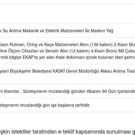
ık Su Arıtma Mekanik ve Elektrik Malzemeleri İle Madeni Yağ
Kısım Rulman, Oring ve Keçe Malzemeleri Alımı (136 kalem) 2.Kısım Muh
line Ölçüm Cihazları ve Sensör Alım (12 kalem) 4.Kısım Bronz Mil Çubuk
rıntılı bilgiye EKAP’ta yer alan ihale dokümanı içinde bulunan idari şartn
yseri Büyükşehir Belediyesi KASKİ Genel Müdürlüğü Atıksu Arıtma Tes
m Kısımlar , Sözleşmenin imzalandığı günden itibaren 90 Gün içerisinde
zleşmenin imzalandığı gün işe başlama tarihidir.
lişkin istekliler tarafından e-teklif kapsamında sunulması ge