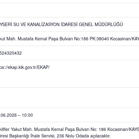
YSERİ SU VE KANALİZASYON İDARESİ GENEL MÜDÜRLÜĞÜ
kut Mah. Mustafa Kemal Paşa Bulvarı No:186 PK:38040 Kocasinan/
524320432
tps://ekap.kik.gov.tr/EKAP/
.06.2026 – 10:00
klifler Yakut Mah. Mustafa Kemal Paşa Bulvarı No: 186 Kocasinan/KAY
iresi Başkanlığı İhale Servisi, 236 Nolu Odada açılacaktır.