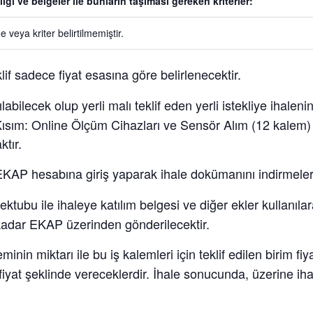
ilgi ve belgeler ile bunların taşıması gereken kriterler:
ge veya kriter belirtilmemiştir.
if sadece fiyat esasına göre belirlenecektir.
ılabilecek olup yerli malı teklif eden yerli istekliye ihaleni
.Kısım: Online Ölçüm Cihazları ve Sensör Alım (12 kalem
tır.
 EKAP hesabına giriş yaparak ihale dokümanını indirmeler
ektubu ile ihaleye katılım belgesi ve diğer ekler kullanıla
 kadar EKAP üzerinden gönderilecektir.
kaleminin miktarı ile bu iş kalemleri için teklif edilen birim
iyat şeklinde vereceklerdir. İhale sonucunda, üzerine ihale