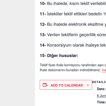
Bu ihalede, kısmı teklif verilebili
10-
İstekliler teklif ettikleri bedel
11-
Bu ihalede elektronik eksiltme 
12-
Verilen tekliflerin geçerlilik sür
13-
Konsorsiyum olarak ihaleye tekl
14-
15- Diğer hususlar:
Teklif fiyatı ihale komisyonu tarafından aşır
İhale dokümanını buradan indirebilirsiniz:
ih
DETAILS
ADD TO CALENDAR
Date:
8 Jun
Time: