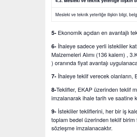
4.3. Mesleki ve teknik yeterliğe ilişkin b
Mesleki ve teknik yeterliğe ilişkin bilgi, bel
Ekonomik açıdan en avantajlı tekl
5-
İhaleye sadece yerli istekliler kat
6-
Malzemeleri Alımı (136 kalem) , 3
)
oranında fiyat avantajı uygulanacak
İhaleye teklif verecek olanların,
7-
Teklifler, EKAP üzerinden teklif m
8-
imzalanarak ihale tarih ve saatine
İstekliler tekliflerini, her bir iş 
9-
toplam bedel üzerinden teklif birim f
sözleşme imzalanacaktır.