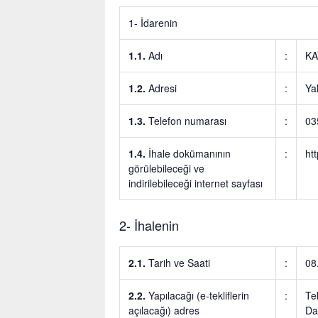
1- İdarenin
1.1.
Adı
:
KA
1.2.
Adresi
:
Ya
1.3.
Telefon numarası
:
03
1.4.
İhale dokümanının
:
ht
görülebileceği ve
indirilebileceği internet sayfası
2- İhalenin
2.1.
Tarih ve Saati
:
08
2.2.
Yapılacağı (e-tekliflerin
:
Te
açılacağı) adres
Da