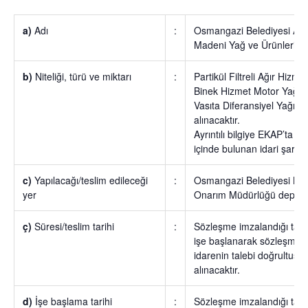
a)
Adı
:
Osmangazi Belediyesi Araç
Madeni Yağ ve Ürünleri Alı
b)
Niteliği, türü ve miktarı
:
Partikül Filtreli Ağır Hizme
Binek Hizmet Motor Yağı 4 
Vasıta Diferansiyel Yağı 3 
alınacaktır.
Ayrıntılı bilgiye EKAP’ta y
içinde bulunan idari şartna
c)
Yapılacağı/teslim edileceği
:
Osmangazi Belediyesi Mak
yer
Onarım Müdürlüğü deposuna
ç)
Süresi/teslim tarihi
:
Sözleşme imzalandığı tarih
işe başlanarak sözleşme sü
idarenin talebi doğrultus
alınacaktır.
d)
İşe başlama tarihi
:
Sözleşme imzalandığı tarih