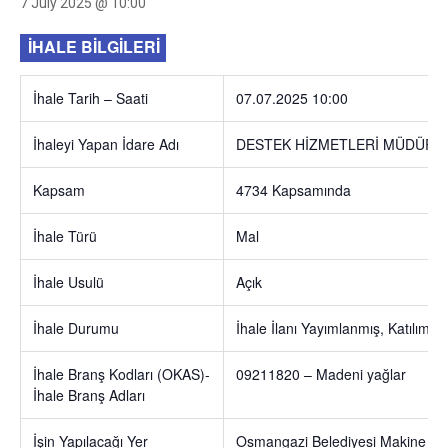
7 July 2025 @ 10:00
İHALE BİLGİLERİ
İhale Tarih – Saati
07.07.2025 10:00
İhaleyi Yapan İdare Adı
DESTEK HİZMETLERİ MÜDÜRL
Kapsam
4734 Kapsamında
İhale Türü
Mal
İhale Usulü
Açık
İhale Durumu
İhale İlanı Yayımlanmış, Katılıma 
İhale Branş Kodları (OKAS)-
09211820 – Madeni yağlar
İhale Branş Adları
İşin Yapılacağı Yer
Osmangazi Belediyesi Makine İk