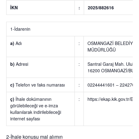
İKN
:
2025/882616
1-İdarenin
a)
Adı
:
OSMANGAZİ BELEDİYESİ
MÜDÜRLÜĞÜ
b)
Adresi
:
Santral Garaj Mah. Ulubat
16200 OSMANGAZİ/BUR
c)
Telefon ve faks numarası
:
02244441601 – 2242707
ç)
İhale dokümanının
:
https://ekap.kik.gov.tr/EKA
görülebileceği ve e-imza
kullanılarak indirilebileceği
internet sayfası
2-İhale konusu mal alımın