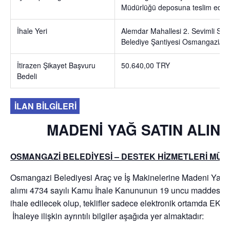
Müdürlüğü deposuna teslim edilec
İhale Yeri
Alemdar Mahallesi 2. Sevimli So
Belediye Şantiyesi Osmangazi/Bu
İtirazen Şikayet Başvuru
50.640,00 TRY
Bedeli
İLAN BİLGİLERİ
MADENİ YAĞ SATIN ALIN
OSMANGAZİ BELEDİYESİ – DESTEK HİZMETLERİ MÜ
Osmangazi Belediyesi Araç ve İş Makinelerine Madeni Yağ ve
alımı 4734 sayılı Kamu İhale Kanununun 19 uncu maddesine g
ihale edilecek olup, teklifler sadece elektronik ortamda EKAP
İhaleye ilişkin ayrıntılı bilgiler aşağıda yer almaktadır: