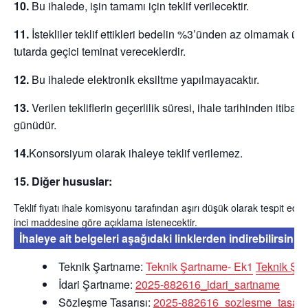
10.
Bu ihalede, işin tamamı için teklif verilecektir.
11.
İstekliler teklif ettikleri bedelin %3’ünden az olmamak üze
tutarda geçici teminat vereceklerdir.
12.
Bu ihalede elektronik eksiltme yapılmayacaktır.
13.
Verilen tekliflerin geçerlilik süresi, ihale tarihinden itibar
günüdür.
14.
Konsorsiyum olarak ihaleye teklif verilemez.
15. Diğer hususlar:
Teklif fiyatı ihale komisyonu tarafından aşırı düşük olarak tespit edi
inci maddesine göre açıklama istenecektir.
İhaleye ait belgeleri aşağıdaki linklerden indirebilirsiniz:
Teknik Şartname:
Teknik Şartname- Ek1
Teknik Şa
İdari Şartname:
2025-882616_idari_sartname
Sözleşme Tasarısı:
2025-882616_sozlesme_tasaris