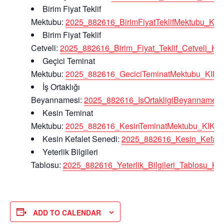
Birim Fiyat Teklif
Mektubu:
2025_882616_BirimFiyatTeklifMektubu_K
Birim Fiyat Teklif
Cetveli:
2025_882616_Birim_Fiyat_Teklif_Cetveli_
Geçici Teminat
Mektubu:
2025_882616_GeciciTeminatMektubu_KI
İş Ortaklığı
Beyannamesi:
2025_882616_IsOrtakligiBeyanname
Kesin Teminat
Mektubu:
2025_882616_KesinTeminatMektubu_KIK0
Kesin Kefalet Senedi:
2025_882616_Kesin_Kefal
Yeterlik Bilgileri
Tablosu:
2025_882616_Yeterlik_Bilgileri_Tablosu
ADD TO CALENDAR