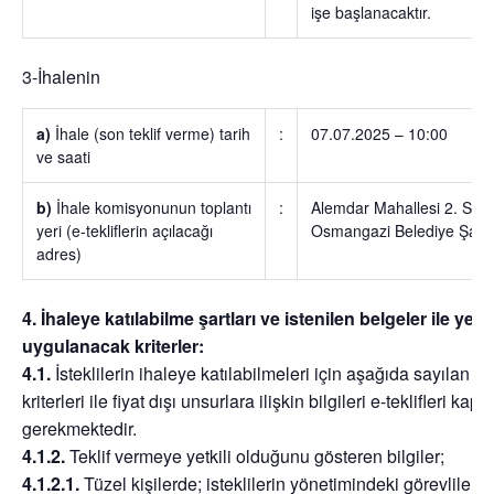
işe başlanacaktır.
3-İhalenin
a)
İhale (son teklif verme) tarih
:
07.07.2025 – 10:00
ve saati
b)
İhale komisyonunun toplantı
:
Alemdar Mahallesi 2. Sevi
yeri (e-tekliflerin açılacağı
Osmangazi Belediye Şant
adres)
4. İhaleye katılabilme şartları ve istenilen belgeler ile ye
uygulanacak kriterler:
4.1.
İsteklilerin ihaleye katılabilmeleri için aşağıda sayılan be
kriterleri ile fiyat dışı unsurlara ilişkin bilgileri e-teklifleri 
gerekmektedir.
4.1.2.
Teklif vermeye yetkili olduğunu gösteren bilgiler;
4.1.2.1.
Tüzel kişilerde; isteklilerin yönetimindeki görevliler il