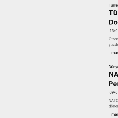
Türki
Tü
Do
13/0
Otomo
yüzde
man
Düny
NA
Pe
09/0
NATO 
dönem
man