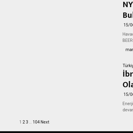
NY
Bu
15/0
Havac
BEER 
man
Türki
İb
Ol
15/0
Enerj
devam
Yazı
1
2
3
…
104
Next