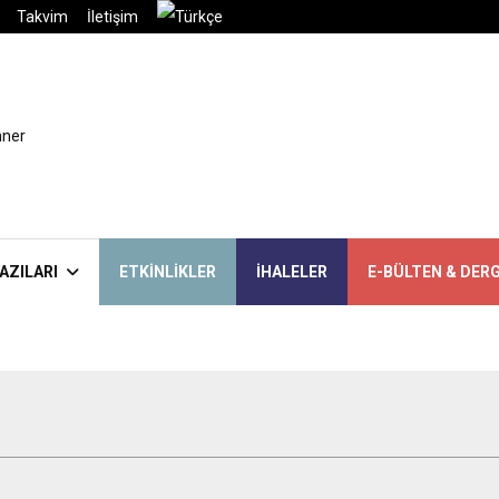
Takvim
İletişim
AZILARI
ETKINLIKLER
İHALELER
E-BÜLTEN & DERG