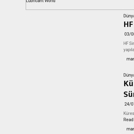
Lubricant World
Düny
HF
03/0
HF Si
yapıl
man
Düny
Kü
Sü
24/0
Kürese
Read
man