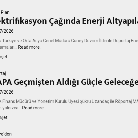
 Plan
ektrifikasyon Çağında Enerji Altyapıl
7/2026
 Türkiye ve Orta Asya Genel Müdürü Güney Devrim İldiri ile Röportaj Ene
amaları...
Read more.
şet
taj
PA Geçmişten Aldığı Güçle Geleceğe
7/2026
Finans Müdürü ve Yönetim Kurulu Üyesi Şükrü Uzandaç ile Röportaj MAP
 yalnızca...
Read more.
şet
ye'den