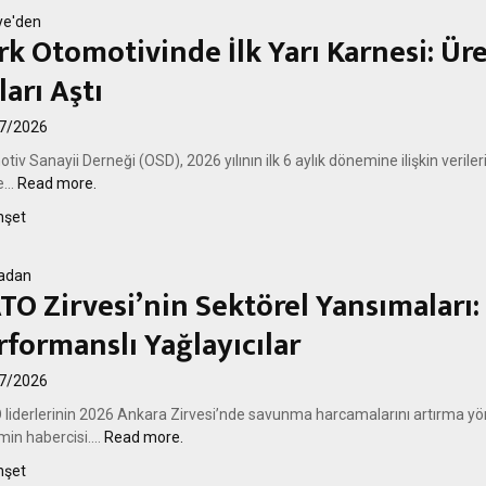
ye'den
rk Otomotivinde İlk Yarı Karnesi: Üre
ları Aştı
7/2026
tiv Sanayii Derneği (OSD), 2026 yılının ilk 6 aylık dönemine ilişkin veril
...
Read more.
şet
adan
TO Zirvesi’nin Sektörel Yansımaları
rformanslı Yağlayıcılar
7/2026
liderlerinin 2026 Ankara Zirvesi’nde savunma harcamalarını artırma yönü
in habercisi....
Read more.
şet