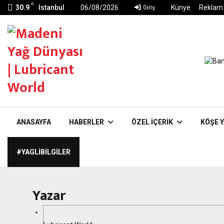
C
30.9
İstanbul
06/08/2026
Künye
Reklam
Giriş
ANASAYFA
HABERLER
ÖZEL İÇERIK
KÖŞE Y
#YAGLIBILGILER
Yazar