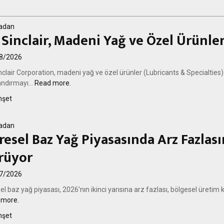
adan
 Sinclair, Madeni Yağ ve Özel Ürünler
8/2026
nclair Corporation, madeni yağ ve özel ürünler (Lubricants & Specialties) i
andırmayı...
Read more.
şet
adan
resel Baz Yağ Piyasasında Arz Fazla
rüyor
7/2026
l baz yağ piyasası, 2026’nın ikinci yarısına arz fazlası, bölgesel üretim ke
 more.
şet