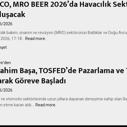
CO, MRO BEER 2026’da Havacılık Sekt
luşacak
6/2026
ılık bakım, onarım ve revizyon (MRO) sektörünün Baltıklar ve Doğu Avr
2026, 17-18...
Read more.
şet
ye'den
rahim Başa, TOSFED’de Pazarlama ve T
arak Göreve Başladı
6/2026
i ve otomotiv sektörlerinde uzun yıllara dayanan deneyime sahip olan İb
 etme kararı aldı....
Read more.