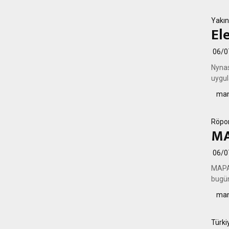
Yakın
El
06/0
Nynas
uygul
man
Röpor
MA
06/0
MAPA 
bugün
man
Türki