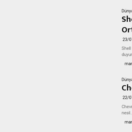
Düny
Sh
Or
23/0
Shell
duyur
man
Düny
Ch
22/0
Chevr
nesil.
man