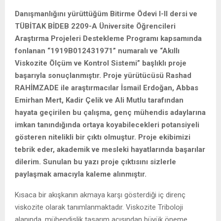
Danışmanlığını yürüttüğüm Bitirme Ödevi I-II dersi ve
TÜBİTAK BİDEB 2209-A Üniversite Öğrencileri
Araştırma Projeleri Destekleme Programı kapsamında
fonlanan “1919B012431971” numaralı ve “Akıllı
Viskozite Ölçüm ve Kontrol Sistemi” başlıklı proje
başarıyla sonuçlanmıştır. Proje yürütücüsü Rashad
RAHİMZADE ile araştırmacılar İsmail Erdoğan, Abbas
Emirhan Mert, Kadir Çelik ve Ali Mutlu tarafından
hayata geçirilen bu çalışma, genç mühendis adaylarına
imkan tanındığında ortaya koyabilecekleri potansiyeli
gösteren nitelikli bir çıktı olmuştur. Proje ekibimizi
tebrik eder, akademik ve mesleki hayatlarında başarılar
dilerim. Sunulan bu yazı proje çıktısını sizlerle
paylaşmak amacıyla kaleme alınmıştır.
Kısaca bir akışkanın akmaya karşı gösterdiği iç direnç
viskozite olarak tanımlanmaktadır. Viskozite Triboloji
alanında, mühendislik tasarım açısından büyük öneme