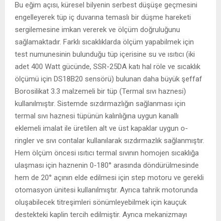
Bu eğim açısı, küresel bilyenin serbest düşüşe geçmesini
engelleyerek tüp iç duvarına temaslı bir düşme hareketi
sergilemesine imkan vererek ve ölçüm doğruluğunu
sağlamaktadır. Farklı sıcaklıklarda ölçüm yapabilmek için
test numunesinin bulunduğu tüp içerisine su ve ısıtıcı (iki
adet 400 Watt gücünde, SSR-25DA katı hal röle ve sıcaklık
ölçümü için DS18B20 sensörü) bulunan daha büyük şeffaf
Borosilikat 3.3 malzemeli bir tüp (Termal sıvı haznesi)
kullanılmıştır. Sistemde sızdırmazlığın sağlanması için
termal sıvı haznesi tüpünün kalınlığına uygun kanallı
eklemeli imalat ile üretilen alt ve üst kapaklar uygun o-
ringler ve sıvı contalar kullanılarak sızdırmazlık sağlanmıştır.
Hem ölçüm öncesi ısıtıcı termal sıvının homojen sıcaklığa
ulaşması için haznenin 0-180° arasında döndürülmesinde
hem de 20° açının elde edilmesi için step motoru ve gerekli
otomasyon ünitesi kullanılmıştır. Ayrıca tahrik motorunda
oluşabilecek titreşimleri sönümleyebilmek için kauçuk
destekteki kaplin tercih edilmiştir. Ayrıca mekanizmayı