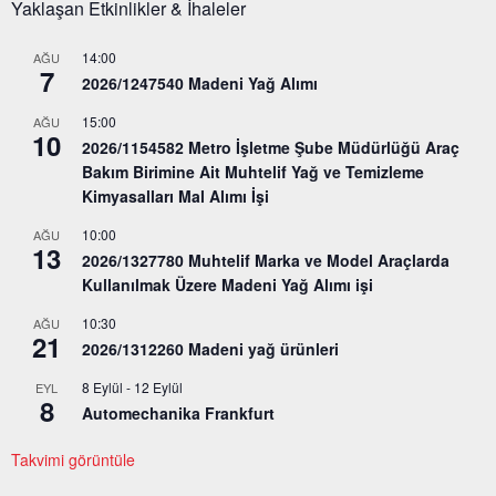
Yaklaşan Etkinlikler & İhaleler
14:00
AĞU
7
2026/1247540 Madeni Yağ Alımı
15:00
AĞU
10
2026/1154582 Metro İşletme Şube Müdürlüğü Araç
Bakım Birimine Ait Muhtelif Yağ ve Temizleme
Kimyasalları Mal Alımı İşi
10:00
AĞU
13
2026/1327780 Muhtelif Marka ve Model Araçlarda
Kullanılmak Üzere Madeni Yağ Alımı işi
10:30
AĞU
21
2026/1312260 Madeni yağ ürünleri
8 Eylül
-
12 Eylül
EYL
8
Automechanika Frankfurt
Takvimi görüntüle