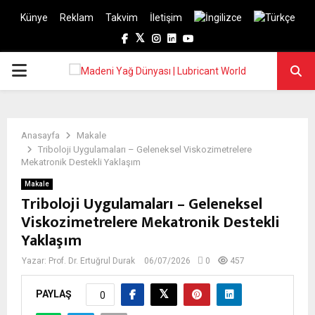
Künye
Reklam
Takvim
İletişim
Facebook
Twitter
Instagram
Linkedin
Youtube
PRIMARY
MENU
Anasayfa
Makale
Triboloji Uygulamaları – Geleneksel Viskozimetrelere
Mekatronik Destekli Yaklaşım
Makale
Triboloji Uygulamaları – Geleneksel
Viskozimetrelere Mekatronik Destekli
Yaklaşım
Yazar:
Prof. Dr. Ertuğrul Durak
06/07/2026
0
457
PAYLAŞ
0