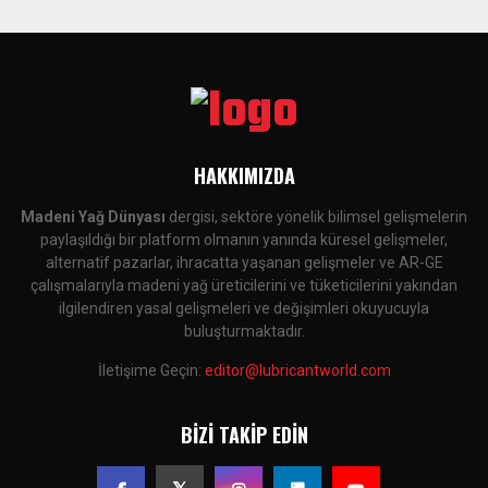
HAKKIMIZDA
Madeni Yağ Dünyası
dergisi, sektöre yönelik bilimsel gelişmelerin
paylaşıldığı bir platform olmanın yanında küresel gelişmeler,
alternatif pazarlar, ihracatta yaşanan gelişmeler ve AR-GE
çalışmalarıyla madeni yağ üreticilerini ve tüketicilerini yakından
ilgilendiren yasal gelişmeleri ve değişimleri okuyucuyla
buluşturmaktadır.
İletişime Geçin:
editor@lubricantworld.com
BIZI TAKIP EDIN