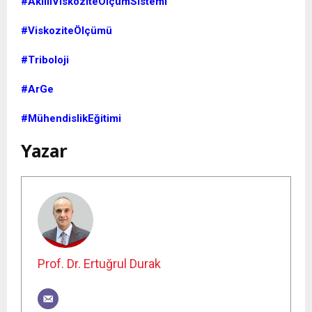
#AkıllıViskoziteÖlçümSistemi
#ViskoziteÖlçümü
#Triboloji
#ArGe
#MühendislikEğitimi
Yazar
Prof. Dr. Ertuğrul Durak