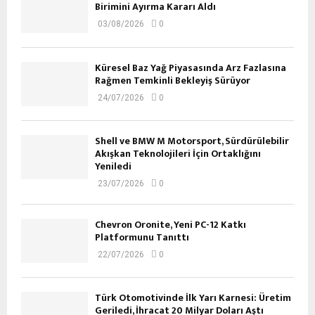
Birimini Ayırma Kararı Aldı
03/08/2026
0
Küresel Baz Yağ Piyasasında Arz Fazlasına
Rağmen Temkinli Bekleyiş Sürüyor
24/07/2026
0
Shell ve BMW M Motorsport, Sürdürülebilir
Akışkan Teknolojileri İçin Ortaklığını
Yeniledi
23/07/2026
0
Chevron Oronite, Yeni PC-12 Katkı
Platformunu Tanıttı
22/07/2026
0
Türk Otomotivinde İlk Yarı Karnesi: Üretim
Geriledi, İhracat 20 Milyar Doları Aştı