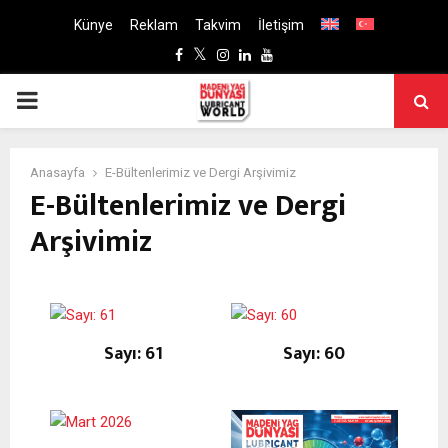
Künye
Reklam
Takvim
İletişim
Facebook
Twitter
Instagram
Linkedin
Youtube
PRIMARY
MENU
Anasayfa
E-Bültenlerimiz ve Dergi Arşivimiz
E-Bültenlerimiz ve Dergi
Arşivimiz
Sayı: 61
Sayı: 60