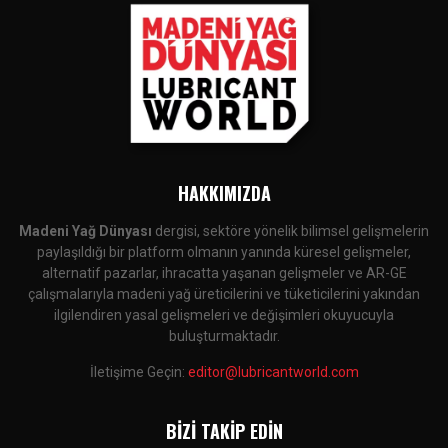
HAKKIMIZDA
Madeni Yağ Dünyası
dergisi, sektöre yönelik bilimsel gelişmelerin
paylaşıldığı bir platform olmanın yanında küresel gelişmeler,
alternatif pazarlar, ihracatta yaşanan gelişmeler ve AR-GE
çalışmalarıyla madeni yağ üreticilerini ve tüketicilerini yakından
ilgilendiren yasal gelişmeleri ve değişimleri okuyucuyla
buluşturmaktadır.
İletişime Geçin:
editor@lubricantworld.com
BIZI TAKIP EDIN