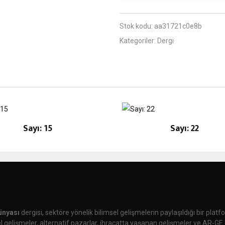
Stok kodu:
aa31721c0e8b
Kategoriler:
Dergi
Sayı: 15
Sayı: 22
ünyası
dergisi, sektöre yönelik bilimsel gelişmelerin paylaşıldığı bir plat
 gelişmeler, alternatif pazarlar, ihracatta yaşanan gelişmeler ve AR-GE 