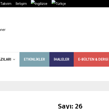
Takvim
İletişim
AZILARI
ETKINLIKLER
İHALELER
E-BÜLTEN & DERGI
Sayı: 26