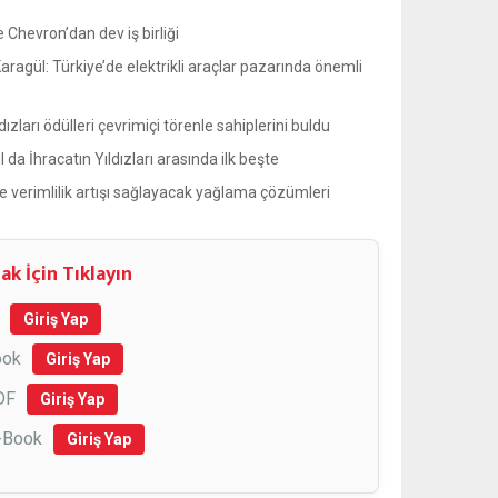
e Chevron’dan dev iş birliği
Karagül: Türkiye’de elektrikli araçlar pazarında önemli
dızları ödülleri çevrimiçi törenle sahiplerini buldu
l da İhracatın Yıldızları arasında ilk beşte
 verimlilik artışı sağlayacak yağlama çözümleri
ak İçin Tıklayın
Giriş Yap
ook
Giriş Yap
DF
Giriş Yap
E-Book
Giriş Yap