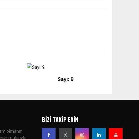
Sayı: 9
BIZI TAKIP EDIN
form olmanın
çalışmalarıyla