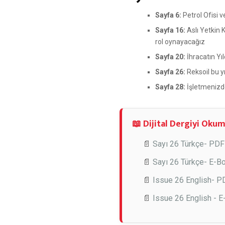
Sayfa 6:
Petrol Ofisi v
Sayfa 16:
Aslı Yetkin 
rol oynayacağız
Sayfa 20:
İhracatın Yıl
Sayfa 26:
Reksoil bu yı
Sayfa 28:
İşletmenizde
📖 Dijital Dergiyi Okum
📄
Sayı 26 Türkçe- PDF
📄
Sayı 26 Türkçe- E-B
📄
Issue 26 English- P
📄
Issue 26 English - 