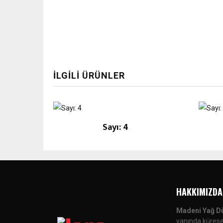
İLGILI ÜRÜNLER
Sayı: 4
HAKKIMIZDA
Madeni Yağ D
yanında küresel