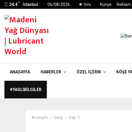
C
24.4
İstanbul
06/08/2026
Künye
Reklam
Giriş
ANASAYFA
HABERLER
ÖZEL İÇERIK
KÖŞE Y
#YAGLIBILGILER
Anasayfa
Dergi
Sayı: 1