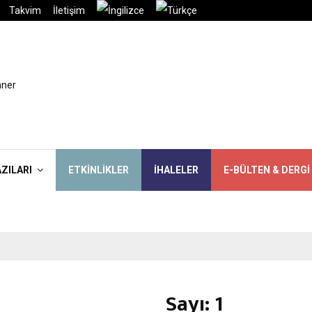
Takvim
İletişim
AZILARI
ETKINLIKLER
İHALELER
E-BÜLTEN & DERGI
Sayı: 1