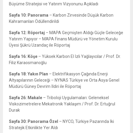
Büyüme Stratejisi ve Yatırım Vizyonunu Açıkladı
Sayfa 10: Panorama
– Karbon Zirvesinde Düşük Karbon
Kahramanları Ödüllendirildi
Sayfa 12: Röportaj
– MAPA Geçmişten Aldığı Güçle Geleceğe
Yatırım Yapıyor – MAPA Finans Müdürü ve Yönetim Kurulu
Üyesi Şükrü Uzandaç ile Röportaj
Sayfa 16: Köşe
– Yüksek Karbon El İzli Yağlayıcılar / Prof. Dr.
Filiz Karaosmanoğlu
Sayfa 18: Yakın Plan
– Elektrifikasyon Çağında Enerji
Altyapılarının Geleceği – NYNAS Türkiye ve Orta Asya Genel
Müdürü Güney Devrim İldiri ile Röportaj
Sayfa 26: Makale
– Triboloji Uygulamaları: Geleneksel
Viskozimetrelere Mekatronik Yaklaşım / Prof. Dr. Ertuğrul
Durak
Sayfa 30: Panorama Özel
– NYCO, Türkiye Pazarında İki
Stratejik Etkinlikte Yer Aldı