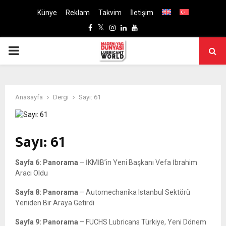
Künye
Reklam
Takvim
İletişim
Facebook
Twitter
Instagram
Linkedin
Youtube
PRIMARY
MENU
Anasayfa
Dergi
Sayı: 61
Sayı: 61
Sayfa 6: Panorama
– İKMİB’in Yeni Başkanı Vefa İbrahim
Aracı Oldu
Sayfa 8: Panorama
– Automechanika Istanbul Sektörü
Yeniden Bir Araya Getirdi
Sayfa 9: Panorama
– FUCHS Lubricans Türkiye, Yeni Dönem