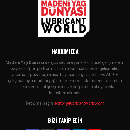
HAKKIMIZDA
Madeni Yağ Dünyası
dergisi, sektöre yönelik bilimsel gelişmelerin
paylaşıldığı bir platform olmanın yanında küresel gelişmeler,
alternatif pazarlar, ihracatta yaşanan gelişmeler ve AR-GE
çalışmalarıyla madeni yağ üreticilerini ve tüketicilerini yakından
ilgilendiren yasal gelişmeleri ve değişimleri okuyucuyla
buluşturmaktadır.
İletişime Geçin:
editor@lubricantworld.com
BIZI TAKIP EDIN