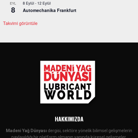
8 Eylül
-
12 Eylül
EYL
8
Automechanika Frankfurt
Takvimi görüntüle
HAKKIMIZDA
Madeni Yağ Dünyası
dergisi, sektöre yönelik bilimsel gelişmelerin
paylaşıldığı bir platform olmanın yanında küresel gelişmeler,