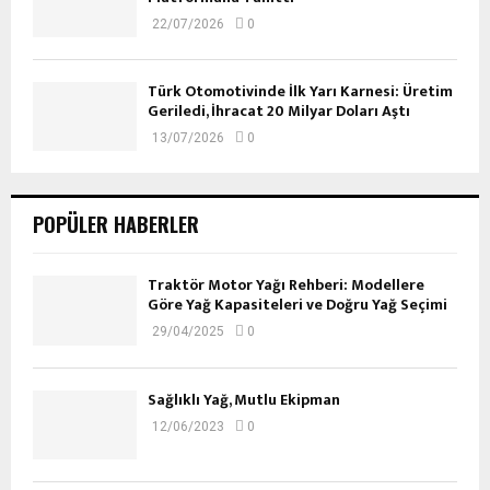
22/07/2026
0
Türk Otomotivinde İlk Yarı Karnesi: Üretim
Geriledi, İhracat 20 Milyar Doları Aştı
13/07/2026
0
POPÜLER HABERLER
Traktör Motor Yağı Rehberi: Modellere
Göre Yağ Kapasiteleri ve Doğru Yağ Seçimi
29/04/2025
0
Sağlıklı Yağ, Mutlu Ekipman
12/06/2023
0