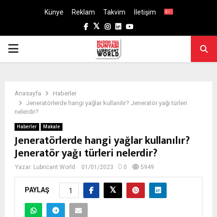
Künye
Reklam
Takvim
İletişim
Facebook
Twitter
Instagram
Linkedin
Youtube
PRIMARY
MENU
Anasayfa
Haberler
Jeneratörlerde hangi yağlar kullanılır? Jeneratör yağı türleri
nelerdir?
Haberler
Makale
Jeneratörlerde hangi yağlar kullanılır?
Jeneratör yağı türleri nelerdir?
Yazar:
Lubricant World
01/01/2023
0
5949
PAYLAŞ
1