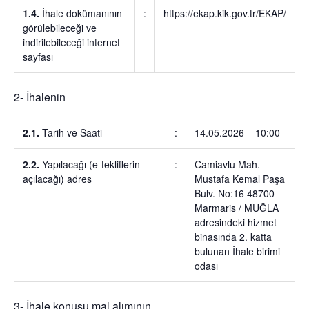
1.4.
İhale dokümanının
:
https://ekap.kik.gov.tr/EKAP/
görülebileceği ve
indirilebileceği internet
sayfası
2- İhalenin
2.1.
Tarih ve Saati
:
14.05.2026 – 10:00
2.2.
Yapılacağı (e-tekliflerin
:
Camiavlu Mah.
açılacağı) adres
Mustafa Kemal Paşa
Bulv. No:16 48700
Marmaris / MUĞLA
adresindeki hizmet
binasında 2. katta
bulunan İhale birimi
odası
3- İhale konusu mal alımının