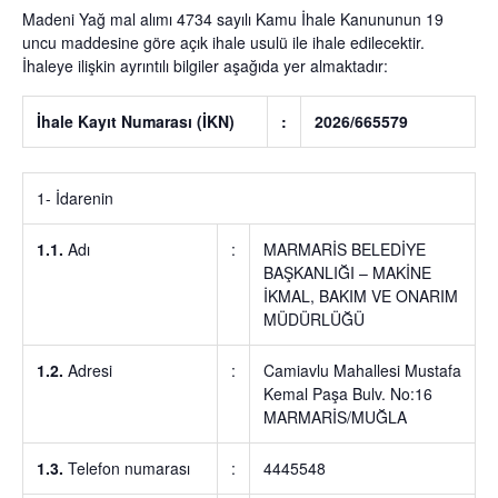
Madeni Yağ
mal alımı 4734 sayılı Kamu İhale Kanununun 19
uncu maddesine göre açık ihale usulü ile ihale edilecektir.
İhaleye ilişkin ayrıntılı bilgiler aşağıda yer almaktadır:
İhale Kayıt Numarası (İKN)
:
2026/665579
1- İdarenin
1.1.
Adı
:
MARMARİS BELEDİYE
BAŞKANLIĞI – MAKİNE
İKMAL, BAKIM VE ONARIM
MÜDÜRLÜĞÜ
1.2.
Adresi
:
Camiavlu Mahallesi Mustafa
Kemal Paşa Bulv. No:16
MARMARİS/MUĞLA
1.3.
Telefon numarası
:
4445548