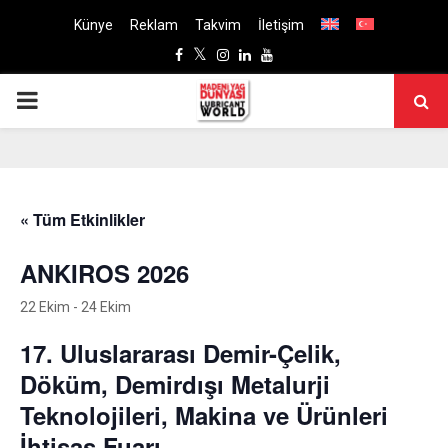
Künye
Reklam
Takvim
İletişim
Facebook
Twitter
Instagram
Linkedin
Youtube
PRIMARY
MENU
« Tüm Etkinlikler
ANKIROS 2026
22 Ekim
-
24 Ekim
17. Uluslararası Demir-Çelik,
Döküm, Demirdışı Metalurji
Teknolojileri, Makina ve Ürünleri
İhtisas Fuarı