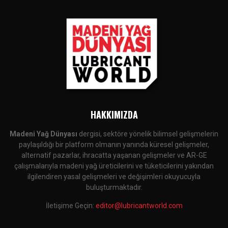
HAKKIMIZDA
Madeni Yağ Dünyası
dergisi, sektöre yönelik bilimsel gelişmelerin
paylaşıldığı bir platform olmanın yanında küresel gelişmeler,
alternatif pazarlar, ihracatta yaşanan gelişmeler ve AR-GE
çalışmalarıyla madeni yağ üreticilerini ve tüketicilerini yakından
ilgilendiren yasal gelişmeleri ve değişimleri okuyucuyla
buluşturmaktadır.
İletişime Geçin:
editor@lubricantworld.com