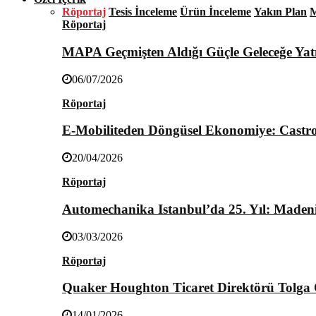
Röportaj
Tesis İnceleme
Ürün İnceleme
Yakın Plan
M
Röportaj
MAPA Geçmişten Aldığı Güçle Geleceğe Yat
06/07/2026
Röportaj
E-Mobiliteden Döngüsel Ekonomiye: Castro
20/04/2026
Röportaj
Automechanika Istanbul’da 25. Yıl: Maden
03/03/2026
Röportaj
Quaker Houghton Ticaret Direktörü Tolga Ö
14/01/2026