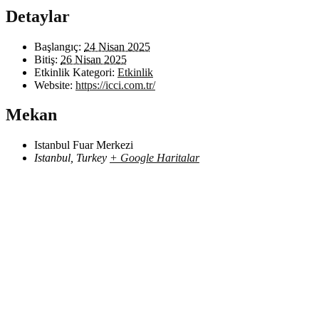
Detaylar
Başlangıç:
24 Nisan 2025
Bitiş:
26 Nisan 2025
Etkinlik Kategori:
Etkinlik
Website:
https://icci.com.tr/
Mekan
Istanbul Fuar Merkezi
Istanbul
,
Turkey
+ Google Haritalar