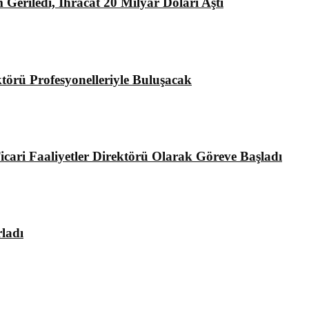
Geriledi, İhracat 20 Milyar Doları Aştı
rü Profesyonelleriyle Buluşacak
ari Faaliyetler Direktörü Olarak Göreve Başladı
ladı