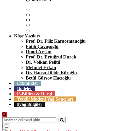
Köşe Yazıları
Prof. Dr. Filiz Karaosmanoğlu
Fatih Çavuşoğlu
Umut Arslan
Prof. Dr. Ertuğrul Durak
Dr. Volkan Pelitli
Mehmet Erkan
Dr. Hansu Jülide Köroğlu
Betül Gürsoy Hacıoğlu
Etkinlikler
İhaleler
E-Bülten & Dergi
Yetkili Madeni Yağ Satıcıları
#yaglibilgiler
Search
for:
Search
Primary
Menu