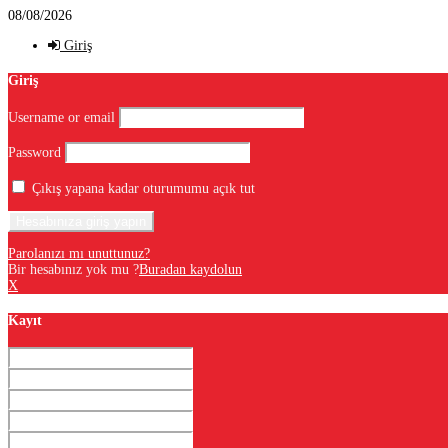
08/08/2026
Giriş
Giriş
Username or email
Password
Çıkış yapana kadar oturumumu açık tut
Parolanızı mı unuttunuz?
Bir hesabınız yok mu ?
Buradan kaydolun
X
Kayıt