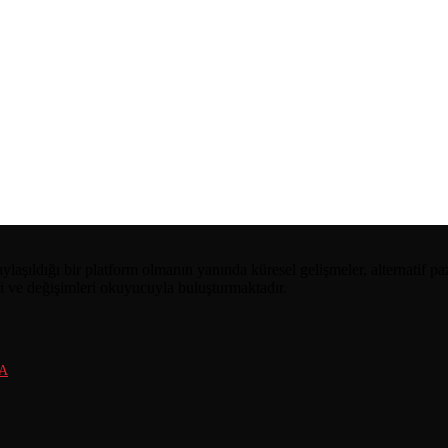
aylaşıldığı bir platform olmanın yanında küresel gelişmeler, alternatif 
eri ve değişimleri okuyucuyla buluşturmaktadır.
A