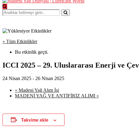
Search
for:
Search
« Tüm Etkinlikler
Bu etkinlik geçti.
ICCI 2025 – 29. Uluslararası Enerji ve Çe
24 Nisan 2025
-
26 Nisan 2025
«
Madeni Yağ Alım İşi
MADENİ YAĞ VE ANTİFİRİZ ALIMI
»
Takvime ekle