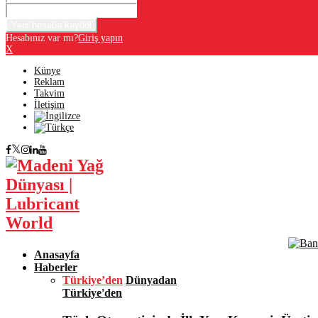
Hesabınız var mı?
Giriş yapın
X
Künye
Reklam
Takvim
İletişim
Facebook
Twitter
Instagram
Linkedin
Youtube
Anasayfa
Haberler
Türkiye’den
Dünyadan
Türkiye'den