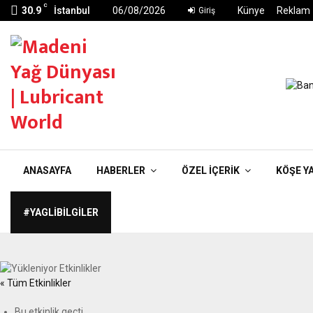
C
30.9
İstanbul
06/08/2026
Künye
Reklam
Giriş
ANASAYFA
HABERLER
ÖZEL İÇERIK
KÖŞE Y
#YAGLIBILGILER
« Tüm Etkinlikler
Bu etkinlik geçti.