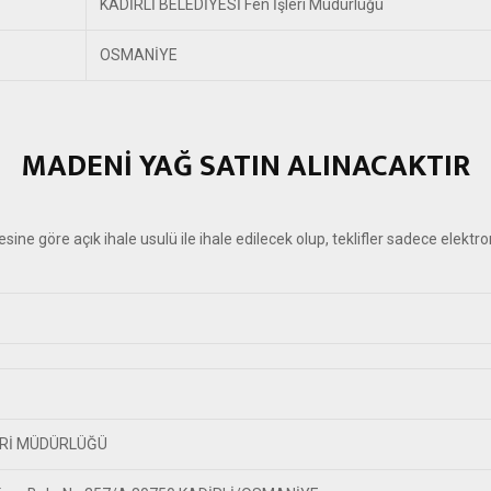
KADİRLİ BELEDİYESİ Fen İşleri Müdürlüğü
OSMANİYE
MADENİ YAĞ SATIN ALINACAKTIR
göre açık ihale usulü ile ihale edilecek olup, teklifler sadece elektronik
LERİ MÜDÜRLÜĞÜ