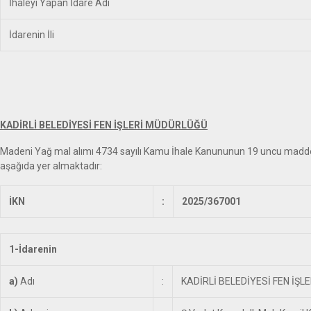
İhaleyi Yapan İdare Adı
İdarenin İli
KADİRLİ BELEDİYESİ FEN İŞLERİ MÜDÜRLÜĞÜ
Madeni Yağ
mal alımı 4734 sayılı Kamu İhale Kanununun 19 uncu maddesine 
aşağıda yer almaktadır:
İKN
:
2025/367001
1-İdarenin
a)
Adı
:
KADİRLİ BELEDİYESİ FEN İŞ