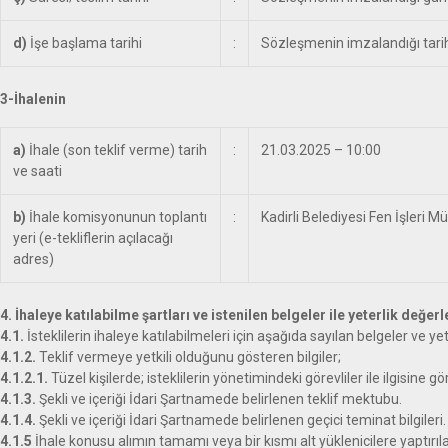
d)
İşe başlama tarihi
:
Sözleşmenin imzalandığı tariht
3-İhalenin
a)
İhale (son teklif verme) tarih
:
21.03.2025 – 10:00
ve saati
b)
İhale komisyonunun toplantı
:
Kadirli Belediyesi Fen İşleri M
yeri (e-tekliflerin açılacağı
adres)
4. İhaleye katılabilme şartları ve istenilen belgeler ile yeterlik değ
4.1.
İsteklilerin ihaleye katılabilmeleri için aşağıda sayılan belgeler ve yet
4.1.2.
Teklif vermeye yetkili olduğunu gösteren bilgiler;
4.1.2.1.
Tüzel kişilerde; isteklilerin yönetimindeki görevliler ile ilgisine g
4.1.3.
Şekli ve içeriği İdari Şartnamede belirlenen teklif mektubu.
4.1.4.
Şekli ve içeriği İdari Şartnamede belirlenen geçici teminat bilgileri.
4.1.5
İhale konusu alımın tamamı veya bir kısmı alt yüklenicilere yaptırı