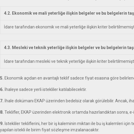
4.2. Ekonomik ve mali yeterliğe ilişkin belgeler ve bu belgelerin ta
İdare tarafından ekonomik ve mali yeterliğe ilişkin kriter belirtilmemişt
4.3. Mesleki ve teknik yeterliğe ilişkin belgeler ve bu belgelerin ta
İdare tarafından mesleki ve teknik yeterliğe ilişkin kriter belirtilmemişti
5.
Ekonomik açıdan en avantajlı teklif sadece fiyat esasına göre belirlen
6.
İhaleye sadece yerli istekliler katılabilecektir.
7.
İhale dokümanı EKAP üzerinden bedelsiz olarak görülebilir. Ancak, iha
8.
Teklifler, EKAP üzerinden elektronik ortamda hazırlandıktan sonra, e-im
9.
İstekliler tekliflerini, her bir iş kaleminin miktarı ile bu iş kalemleri i
yapılan istekli ile birim fiyat sözleşme imzalanacaktır.