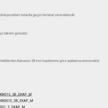
lirleyecekleri tutarda geçici teminat vereceklerdir.
ş)
takvim günüdür.
 isteklilerden Kanunun 38 inci maddesine göre açıklama istenecektir.
u_KIK015_5B_EKAP_M
i_KIK0015_5B_EKAP_M
IK051_2_EKAP_M