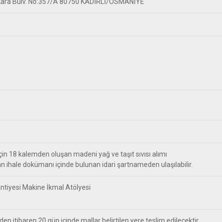
 Kara Bulv. No:357/A 80750 KADİRLİ/OSMANİYE
r için 18 kalemden oluşan madeni yağ ve taşıt sıvısı alımı
lan ihale dokümanı içinde bulunan idari şartnameden ulaşılabilir.
antiyesi Makine İkmal Atölyesi
 itibaren 20 gün içinde mallar belirtilen yere teslim edilecektir.