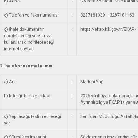
b)
Adresi
:
Ş.Vedat Kocadallı Mah.Kamil
c)
Telefon ve faks numarası
:
3287181039 – 3287181163
ç)
İhale dokümanının
:
https://ekap.kik.gov.tr/EKAP/
görülebileceği ve e-imza
kullanılarak indirilebileceği
internet sayfası
2-İhale konusu mal alımın
a)
Adı
:
Madeni Yağ
b)
Niteliği, türü ve miktarı
:
2025 yılı ihtiyacı olan, araçla
Ayrıntılı bilgiye EKAP’ta yer a
c)
Yapılacağı/teslim edileceği
:
Fen İşleri Müdürlüğü Asfalt Ş
yer
ç)
Süresi/teslim tarihi
:
Sözleşmenin imzalandığı günden