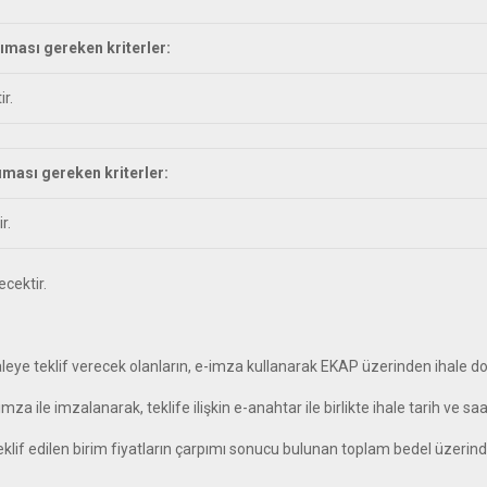
şıması gereken kriterler:
ir.
şıması gereken kriterler:
r.
ecektir.
leye teklif verecek olanların, e-imza kullanarak EKAP üzerinden ihale d
za ile imzalanarak, teklife ilişkin e-anahtar ile birlikte ihale tarih ve 
çin teklif edilen birim fiyatların çarpımı sonucu bulunan toplam bedel üzerin