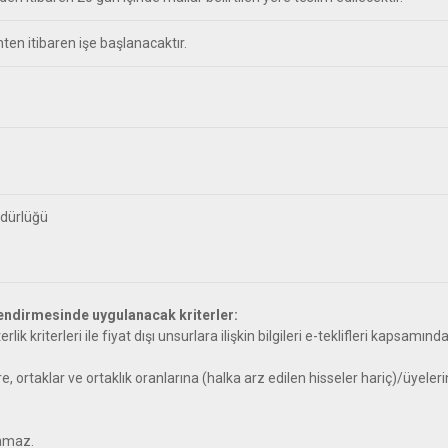
en itibaren işe başlanacaktır.
üdürlüğü
erlendirmesinde uygulanacak kriterler:
erlik kriterleri ile fiyat dışı unsurlara ilişkin bilgileri e-teklifleri kapsa
öre, ortaklar ve ortaklık oranlarına (halka arz edilen hisseler hariç)/üyeleri
lamaz.