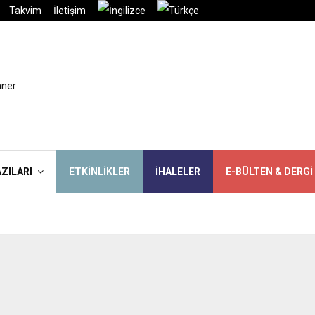
Takvim
İletişim
AZILARI
ETKINLIKLER
İHALELER
E-BÜLTEN & DERGI