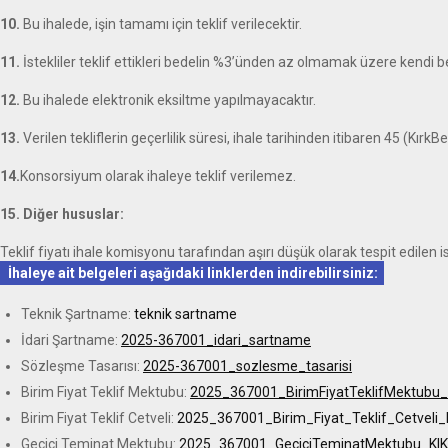
10.
Bu ihalede, işin tamamı için teklif verilecektir.
11.
İstekliler teklif ettikleri bedelin %3’ünden az olmamak üzere kendi be
12.
Bu ihalede elektronik eksiltme yapılmayacaktır.
13.
Verilen tekliflerin geçerlilik süresi, ihale tarihinden itibaren
45 (KırkBe
14.
Konsorsiyum olarak ihaleye teklif verilemez.
15. Diğer hususlar:
Teklif fiyatı ihale komisyonu tarafından aşırı düşük olarak tespit edilen
İhaleye ait belgeleri aşağıdaki linklerden indirebilirsiniz:
Teknik Şartname:
teknik sartname
İdari Şartname:
2025-367001_idari_sartname
Sözleşme Tasarısı:
2025-367001_sozlesme_tasarisi
Birim Fiyat Teklif Mektubu:
2025_367001_BirimFiyatTeklifMektub
Birim Fiyat Teklif Cetveli:
2025_367001_Birim_Fiyat_Teklif_Cetvel
Geçici Teminat Mektubu:
2025_367001_GeciciTeminatMektubu_K