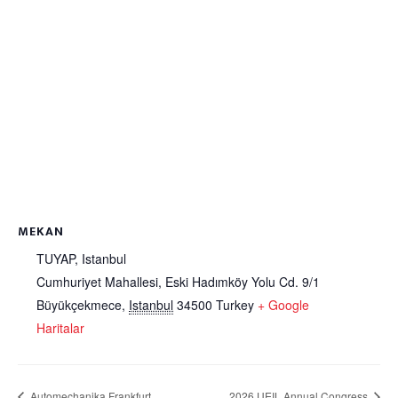
MEKAN
TUYAP, Istanbul
Cumhuriyet Mahallesi, Eski Hadımköy Yolu Cd. 9/1
Büyükçekmece
,
Istanbul
34500
Turkey
+ Google
Haritalar
Automechanika Frankfurt
2026 UEIL Annual Congress