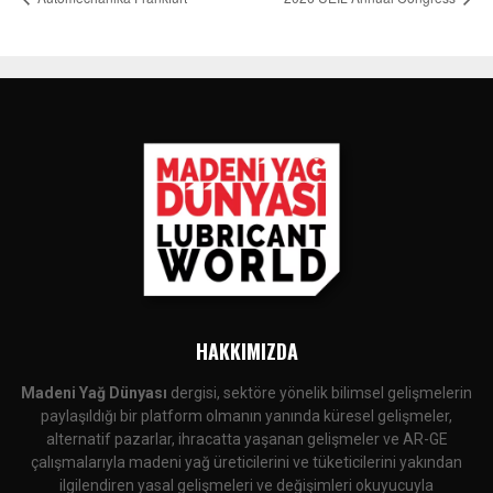
HAKKIMIZDA
Madeni Yağ Dünyası
dergisi, sektöre yönelik bilimsel gelişmelerin
paylaşıldığı bir platform olmanın yanında küresel gelişmeler,
alternatif pazarlar, ihracatta yaşanan gelişmeler ve AR-GE
çalışmalarıyla madeni yağ üreticilerini ve tüketicilerini yakından
ilgilendiren yasal gelişmeleri ve değişimleri okuyucuyla