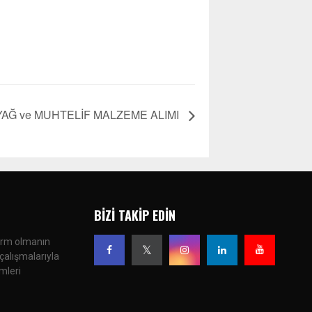
 YAĞ ve MUHTELİF MALZEME ALIMI
BIZI TAKIP EDIN
form olmanın
çalışmalarıyla
imleri