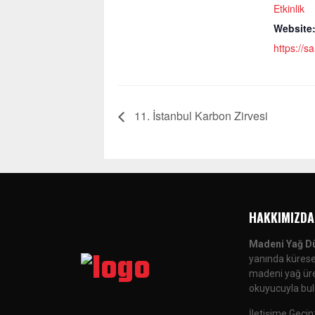
Etkinlik
Website
https://
11. İstanbul Karbon Zirvesi
HAKKIMIZDA
Madeni Yağ D
yanında küresel
madeni yağ üreti
okuyucuyla bul
İletişime Geçin