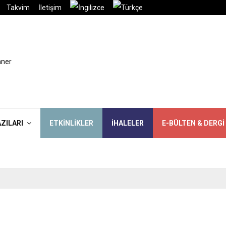
Takvim
İletişim
AZILARI
ETKINLIKLER
İHALELER
E-BÜLTEN & DERGI