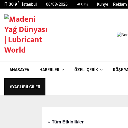
C
30.9
İstanbul
06/08/2026
Künye
Reklam
Giriş
ANASAYFA
HABERLER
ÖZEL İÇERIK
KÖŞE Y
#YAGLIBILGILER
« Tüm Etkinlikler