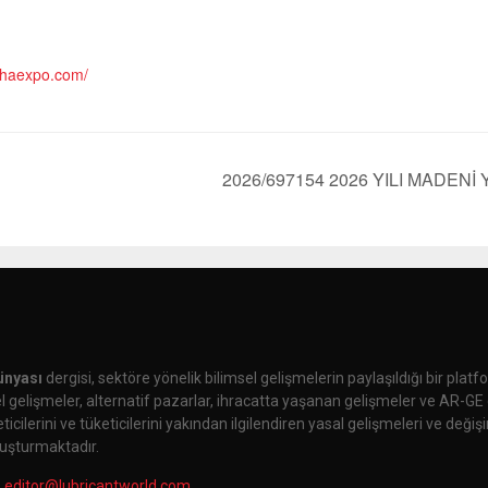
:
sahaexpo.com/
2026/697154 2026 YILI MADENİ
ünyası
dergisi, sektöre yönelik bilimsel gelişmelerin paylaşıldığı bir plat
 gelişmeler, alternatif pazarlar, ihracatta yaşanan gelişmeler ve AR-GE 
cilerini ve tüketicilerini yakından ilgilendiren yasal gelişmeleri ve değiş
uşturmaktadır.
:
editor@lubricantworld.com