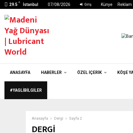
C
29.5
İstanbul
07/08/2026
Künye
Reklam
Giriş
ANASAYFA
HABERLER
ÖZEL İÇERIK
KÖŞE Y
#YAGLIBILGILER
Anasayfa
Dergi
Sayfa 2
DERGI