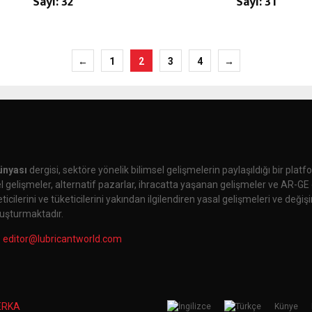
Sayı: 32
Sayı: 31
←
1
2
3
4
→
ünyası
dergisi, sektöre yönelik bilimsel gelişmelerin paylaşıldığı bir plat
 gelişmeler, alternatif pazarlar, ihracatta yaşanan gelişmeler ve AR-GE 
cilerini ve tüketicilerini yakından ilgilendiren yasal gelişmeleri ve değiş
uşturmaktadır.
:
editor@lubricantworld.com
ERKA
Künye