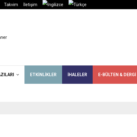
Takvim
İletişim
AZILARI
ETKINLIKLER
İHALELER
E-BÜLTEN & DERGI