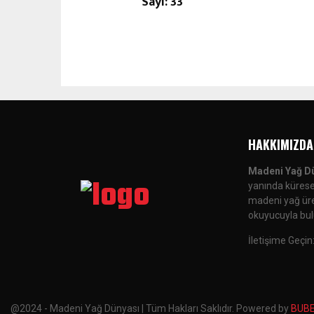
Sayı: 33
HAKKIMIZDA
Madeni Yağ D
yanında küresel
madeni yağ üreti
okuyucuyla bul
İletişime Geçin
@2024 - Madeni Yağ Dünyası | Tüm Hakları Saklıdır. Powered by
BUB