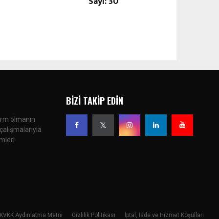
Sayı: 30
BIZI TAKIP EDIN
form olmanın
çalışmalarıyla
imleri
KVKK Aydınlatma Metni
Gizlilik Politikası
İptal, İade ve Hizmet Koşulları