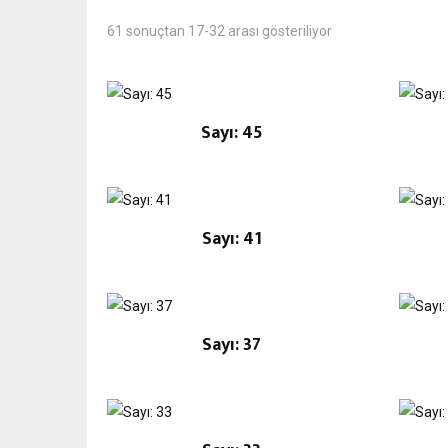
En
61 sonuçtan 17-32 arası gösteriliyor
yeniye
göre
sıralandı
Sayı: 45
Sayı: 41
Sayı: 37