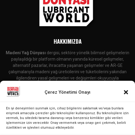
HAKKIMIZDA
Madeni Yağ Dünyası
dergisi, sektöre yönelik bilimsel gelişmelerin
paylaşıldığı bir platform olmanın yanında küresel gelişmeler,
alternatif pazarlar, ihracatta yaşanan gelişmeler ve AR-GE
çalışmalarıyla madeni yağ üreticilerini ve tüketicilerini yakından
ilgilendiren yasal gelişmeleri ve değişimleri okuyucuyla
buluşturmaktadır.
Çerez Yönetimi Onayı
İletişime Geçin:
editor@lubricantworld.com
En iyi deneyimleri sunmak için, cihaz bilgilerini saklamak ve/veya bunlara
BIZI TAKIP EDIN
erişmek amacıyla çerezler gibi teknolojiler kullanıyoruz. Bu teknolojilere izin
vermek, bu sitedeki tarama davranışı veya benzersiz kimlikler gibi verileri
işlememize izin verecektir. Onay vermemek veya onayı geri çekmek, belirli
özellikleri ve işlevleri olumsuz etkileyebilir.