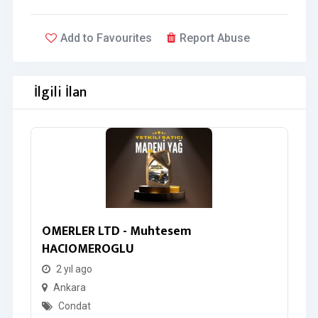
Add to Favourites
Report Abuse
İlgili İlan
OMERLER LTD - Muhtesem
L
HACIOMEROGLU
2 yıl ago
Ankara
Condat