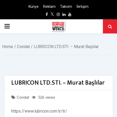
Künye
Reklam
Takvim
İletişim
Facebook
Twitter
Instagram
Linkedin
Youtube
PRIMARY
MENU
Home
/
Condat
/ LUBRICON LTD.STI. – Murat Başlılar
LUBRICON LTD.STI. – Murat Başlılar
Condat
526 views
https://www.lubricon.com.tr/tr/