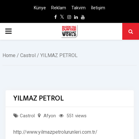
Künye
Reklam
Takvim
İletişim
Facebook
Twitter
Instagram
Linkedin
Youtube
PRIMARY
MENU
Home
/
Castrol
/ YILMAZ PETROL
YILMAZ PETROL
Castrol
Afyon
551 views
http://www.yilmazpetrolurunleri.com.tr/