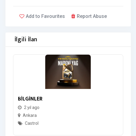
Add to Favourites
Report Abuse
İlgili İlan
BİLGİNLER
M
2 yıl ago
Ankara
Castrol