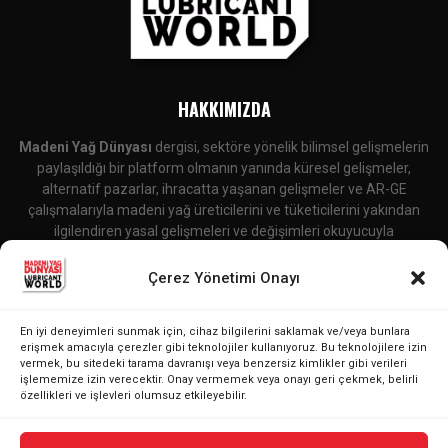
HAKKIMIZDA
Madeni Yağ Dünyası
dergisi, sektöre yönelik bilimsel gelişmelerin
paylaşıldığı bir platform olmanın yanında küresel gelişmeler,
alternatif pazarlar, ihracatta yaşanan gelişmeler ve AR-GE
çalışmalarıyla madeni yağ üreticilerini ve tüketicilerini yakından
ilgilendiren yasal gelişmeleri ve değişimleri okuyucuyla
buluşturmaktadır.
Çerez Yönetimi Onayı
İletişime Geçin:
editor@lubricantworld.com
En iyi deneyimleri sunmak için, cihaz bilgilerini saklamak ve/veya bunlara
BIZI TAKIP EDIN
erişmek amacıyla çerezler gibi teknolojiler kullanıyoruz. Bu teknolojilere izin
vermek, bu sitedeki tarama davranışı veya benzersiz kimlikler gibi verileri
işlememize izin verecektir. Onay vermemek veya onayı geri çekmek, belirli
özellikleri ve işlevleri olumsuz etkileyebilir.