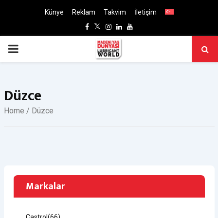
Künye
Reklam
Takvim
İletişim
Facebook
Twitter
Instagram
Linkedin
Youtube
PRIMARY
MENU
Düzce
Home
/ Düzce
Markalar
Castrol
(66)