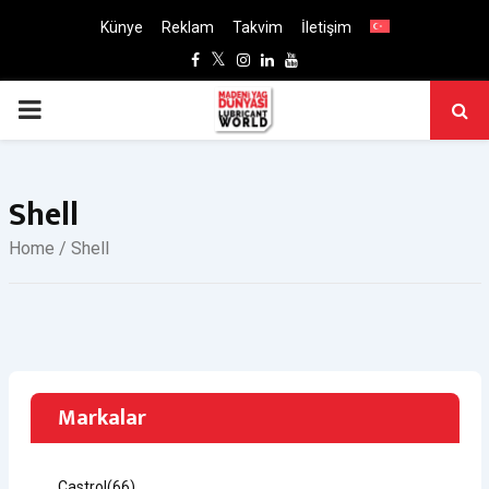
Künye
Reklam
Takvim
İletişim
Facebook
Twitter
Instagram
Linkedin
Youtube
PRIMARY
MENU
Shell
Home
/ Shell
Markalar
Castrol
(66)