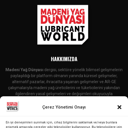
HAKKIMIZDA
Madeni Yağ Dünyası
dergisi, sektöre yönelik bilimsel gelişmelerin
paylaşıldığı bir platform olmanın yanında küresel gelişmeler,
alternatif pazarlar, ihracatta yaşanan gelişmeler ve AR-GE
çalışmalarıyla madeni yağ üreticilerini ve tüketicilerini yakından
ilgilendiren yasal gelişmeleri ve değişimleri okuyucuyla
buluşturmaktadır.
Çerez Yönetimi Onayı
İletişime Geçin:
editor@lubricantworld.com
En iyi deneyimleri sunmak için, cihaz bilgilerini saklamak ve/veya bunlara
BIZI TAKIP EDIN
erişmek amacıyla çerezler gibi teknolojiler kullanıyoruz. Bu teknolojilere izin