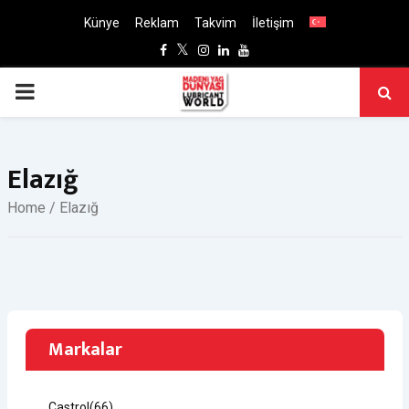
Künye
Reklam
Takvim
İletişim
Facebook
Twitter
Instagram
Linkedin
Youtube
PRIMARY
MENU
Elazığ
Home
/ Elazığ
Markalar
Castrol
(66)