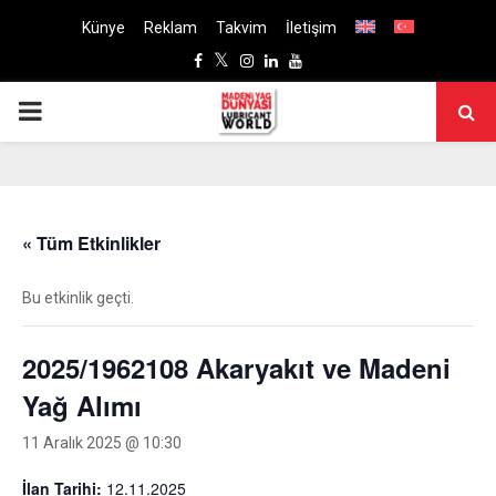
Künye
Reklam
Takvim
İletişim
Facebook
Twitter
Instagram
Linkedin
Youtube
PRIMARY
MENU
« Tüm Etkinlikler
Bu etkinlik geçti.
2025/1962108 Akaryakıt ve Madeni
Yağ Alımı
11 Aralık 2025 @ 10:30
İlan Tarihi:
12.11.2025