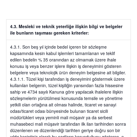
4.3. Mesleki ve teknik yeterliğe ilişkin bilgi ve belgeler
ile bunların taşıması gereken kriterler:
4.3.1. Son beş yıl içinde bedel içeren bir sözleşme
kapsamında kesin kabul işlemleri tamamlanan ve teklif
edilen bedelin
% 35
oranından az olmamak üzere ihale
konusu iş veya benzer işlere ilişkin iş deneyimini gösteren
belgelere veya teknolojik ürün deneyim belgesine ait bilgiler.
4.3.1.1. Tüzel kişi tarafından iş deneyimini göstermek üzere
kullanılan belgenin, tüzel kişiliğin yarısından fazla hissesine
sahip ve 4734 sayılı Kanuna göre yapılacak ihalelere ilişkin
sözleşmelerin yürütülmesi konusunda temsile ve yönetime
yetkili olan ortağına ait olması halinde, ticaret ve sanayi
odası/ticaret odası bünyesinde bulunan ticaret sicili
müdürlükleri veya yeminli mali müşavir ya da serbest
muhasebeci mali müşavir tarafından ilk ilan tarihinden sonra
düzenlenen ve düzenlendiği tarihten geriye doğru son bir
yıldır kesintisiz olarak bu şartların korunduğunu gösteren, e-