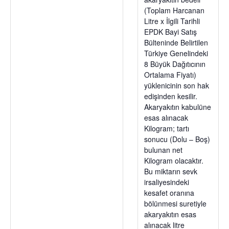
(Toplam Harcanan
Litre x İlgili Tarihli
EPDK Bayi Satış
Bülteninde Belirtilen
Türkiye Genelindeki
8 Büyük Dağıtıcının
Ortalama Fiyatı)
yüklenicinin son hak
edişinden kesilir.
Akaryakıtın kabulüne
esas alınacak
Kilogram; tartı
sonucu (Dolu – Boş)
bulunan net
Kilogram olacaktır.
Bu miktarın sevk
irsaliyesindeki
kesafet oranına
bölünmesi suretiyle
akaryakıtın esas
alınacak litre