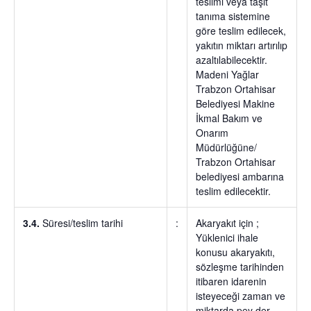
teslimi veya taşıt
tanıma sistemine
göre teslim edilecek,
yakıtın miktarı artırılıp
azaltılabilecektir.
Madeni Yağlar
Trabzon Ortahisar
Belediyesi Makine
İkmal Bakım ve
Onarım
Müdürlüğüne/
Trabzon Ortahisar
belediyesi ambarına
teslim edilecektir.
3.4.
Süresi/teslim tarihi
:
Akaryakıt için ;
Yüklenici ihale
konusu akaryakıtı,
sözleşme tarihinden
itibaren idarenin
isteyeceği zaman ve
miktarda pey der