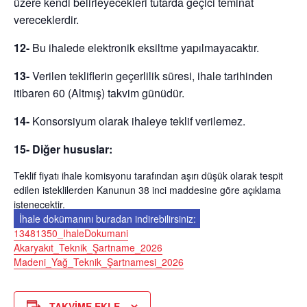
üzere kendi belirleyecekleri tutarda geçici teminat
vereceklerdir.
12-
Bu ihalede elektronik eksiltme yapılmayacaktır.
13-
Verilen tekliflerin geçerlilik süresi, ihale tarihinden
itibaren
60 (Altmış)
takvim günüdür.
14-
Konsorsiyum olarak ihaleye teklif verilemez.
15- Diğer hususlar:
Teklif fiyatı ihale komisyonu tarafından aşırı düşük olarak tespit
edilen isteklilerden Kanunun 38 inci maddesine göre açıklama
istenecektir.
İhale dokümanını buradan indirebilirsiniz:
13481350_IhaleDokumani
Akaryakıt_Teknik_Şartname_2026
Madeni_Yağ_Teknik_Şartnamesi_2026
TAKVIME EKLE