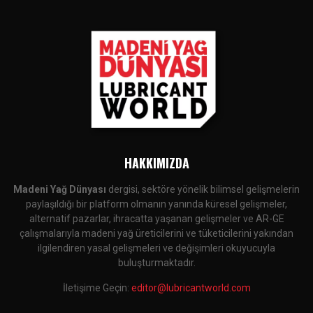
HAKKIMIZDA
Madeni Yağ Dünyası
dergisi, sektöre yönelik bilimsel gelişmelerin
paylaşıldığı bir platform olmanın yanında küresel gelişmeler,
alternatif pazarlar, ihracatta yaşanan gelişmeler ve AR-GE
çalışmalarıyla madeni yağ üreticilerini ve tüketicilerini yakından
ilgilendiren yasal gelişmeleri ve değişimleri okuyucuyla
buluşturmaktadır.
İletişime Geçin:
editor@lubricantworld.com