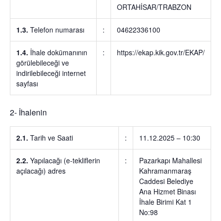
ORTAHİSAR/TRABZON
1.3.
Telefon numarası
:
04622336100
1.4.
İhale dokümanının
:
https://ekap.kik.gov.tr/EKAP/
görülebileceği ve
indirilebileceği internet
sayfası
2- İhalenin
2.1.
Tarih ve Saati
:
11.12.2025 – 10:30
2.2.
Yapılacağı (e-tekliflerin
:
Pazarkapı Mahallesi
açılacağı) adres
Kahramanmaraş
Caddesi Belediye
Ana Hizmet Binası
İhale Birimi Kat 1
No:98