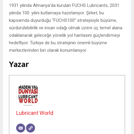
1931 yılında Almanya’da kurulan FUCHS Lubricants, 2031
yılında 100. yılını kutlamaya hazırlanıyor. Şirket, bu
kapsamda duyurduğu “FUCHS100” stratejisiyle büyüme,
sürdürülebilirlik ve insan odağı olmak üzere üç temel alana
odaklanarak geleceğe yönelik yol haritasını güçlendirmeyi
hedefliyor. Türkiye de bu stratejinin önemli büyüme
merkezlerinden biri olarak konumlanıyor.
Yazar
Lubricant World