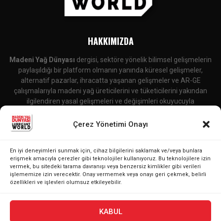
HAKKIMIZDA
Madeni Yağ Dünyası
dergisi, sektöre yönelik bilimsel gelişmelerin
paylaşıldığı bir platform olmanın yanında küresel gelişmeler,
alternatif pazarlar, ihracatta yaşanan gelişmeler ve AR-GE
çalışmalarıyla madeni yağ üreticilerini ve tüketicilerini yakından
ilgilendiren yasal gelişmeleri ve değişimleri okuyucuyla
buluşturmaktadır.
Çerez Yönetimi Onayı
İletişime Geçin:
editor@lubricantworld.com
En iyi deneyimleri sunmak için, cihaz bilgilerini saklamak ve/veya bunlara
BIZI TAKIP EDIN
erişmek amacıyla çerezler gibi teknolojiler kullanıyoruz. Bu teknolojilere izin
vermek, bu sitedeki tarama davranışı veya benzersiz kimlikler gibi verileri
işlememize izin verecektir. Onay vermemek veya onayı geri çekmek, belirli
özellikleri ve işlevleri olumsuz etkileyebilir.
KABUL