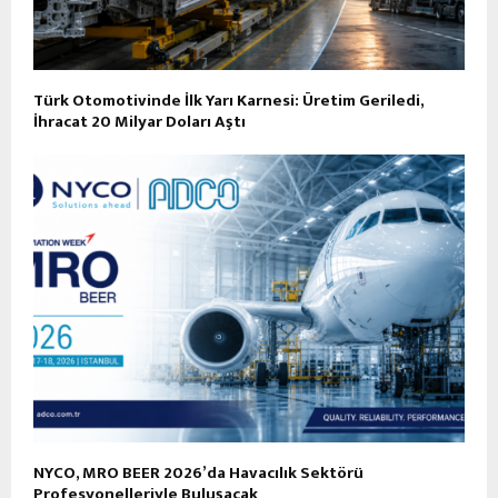
Türk Otomotivinde İlk Yarı Karnesi: Üretim Geriledi,
İhracat 20 Milyar Doları Aştı
NYCO, MRO BEER 2026’da Havacılık Sektörü
Profesyonelleriyle Buluşacak