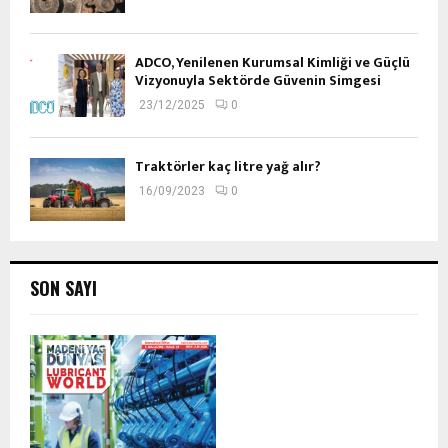
ADCO, Yenilenen Kurumsal Kimliği ve Güçlü
Vizyonuyla Sektörde Güvenin Simgesi
23/12/2025
0
Traktörler kaç litre yağ alır?
16/09/2023
0
SON SAYI