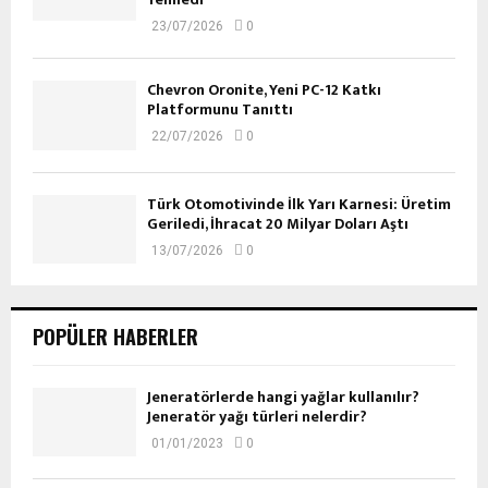
23/07/2026
0
Chevron Oronite, Yeni PC-12 Katkı
Platformunu Tanıttı
22/07/2026
0
Türk Otomotivinde İlk Yarı Karnesi: Üretim
Geriledi, İhracat 20 Milyar Doları Aştı
13/07/2026
0
POPÜLER HABERLER
Jeneratörlerde hangi yağlar kullanılır?
Jeneratör yağı türleri nelerdir?
01/01/2023
0