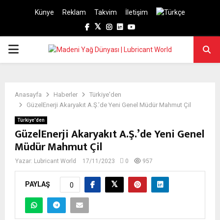
Künye
Reklam
Takvim
İletişim
Facebook
Twitter
Instagram
Linkedin
Youtube
PRIMARY
MENU
Anasayfa
Haberler
Türkiye'den
GüzelEnerji Akaryakıt A.Ş.’de Yeni Genel Müdür Mahmut Çil
Türkiye'den
GüzelEnerji Akaryakıt A.Ş.’de Yeni Genel
Müdür Mahmut Çil
Yazar:
Lubricant World
17/11/2023
0
957
PAYLAŞ
0