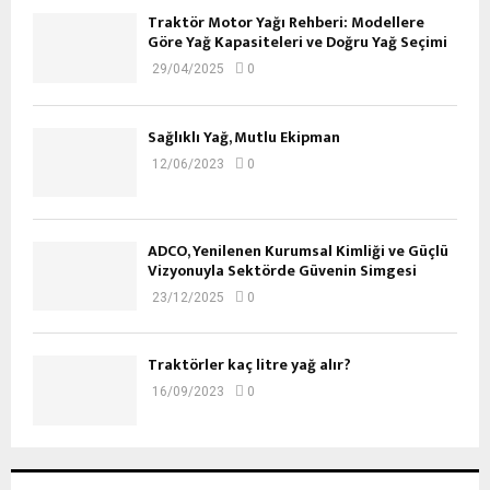
Traktör Motor Yağı Rehberi: Modellere
Göre Yağ Kapasiteleri ve Doğru Yağ Seçimi
29/04/2025
0
Sağlıklı Yağ, Mutlu Ekipman
12/06/2023
0
ADCO, Yenilenen Kurumsal Kimliği ve Güçlü
Vizyonuyla Sektörde Güvenin Simgesi
23/12/2025
0
Traktörler kaç litre yağ alır?
16/09/2023
0