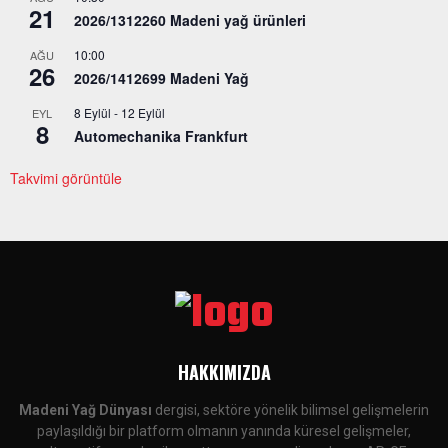
21
2026/1312260 Madeni yağ ürünleri
10:00
AĞU
26
2026/1412699 Madeni Yağ
8 Eylül
-
12 Eylül
EYL
8
Automechanika Frankfurt
Takvimi görüntüle
HAKKIMIZDA
Madeni Yağ Dünyası
dergisi, sektöre yönelik bilimsel gelişmelerin
paylaşıldığı bir platform olmanın yanında küresel gelişmeler,