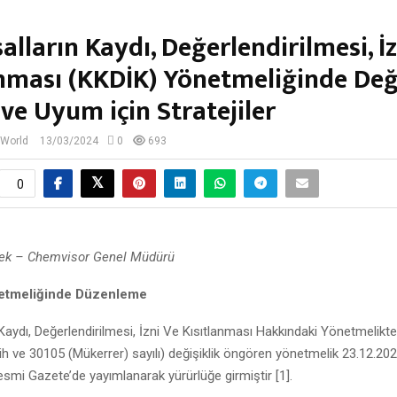
lların Kaydı, Değerlendirilmesi, İz
anması (KKDİK) Yönetmeliğinde Deği
 ve Uyum için Stratejiler
 World
13/03/2024
0
693
0
şek – Chemvisor Genel Müdürü
netmeliğinde Düzenleme
Kaydı, Değerlendirilmesi, İzni Ve Kısıtlanması Hakkındaki Yönetmelikte
ih ve 30105 (Mükerrer) sayılı) değişiklik öngören yönetmelik 23.12.202
esmi Gazete’de yayımlanarak yürürlüğe girmiştir [1].