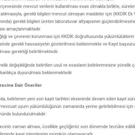
çevesinde mevcut verilerin kullanılması esas olmakla birlikte, sürele
atılmasıyla, gerekli bilgileri mevcut olmayan maddeler için (KKDİK Ek VI
nda) gerekli bilgileri üreten laboratuvar altyapısının güçlendirilmesin
sı amaçlanmaktadır.
ğlığı ve çevrenin korunması için KKDİK doğrultusunda yükümlülüklerin
esinde gerekli hassasiyetin gösterilmesi beklenmekte ve Kayıt başvurul
ılması gerektiği belirtilmektedir.
elik değişikliğinde belirtilen usul ve esasların belirlenmesine yönelik ç
anlıkça duyurulması beklenmektedir.
recine Dair Öneriler
, belirlenen yeni son kayıt tarihleri ekseninde devam eden kayıt sürec
 mevzuat uyum yükümlülüğünün zamanında yerine getirilebilmesi için 
nünde bulundurulmalıdır:
recinin zaman alması, özellikle geçtiğimiz son dönemde tecrübe edildi
liminde kayıt işlemlerinin mümkün olamayacağı,