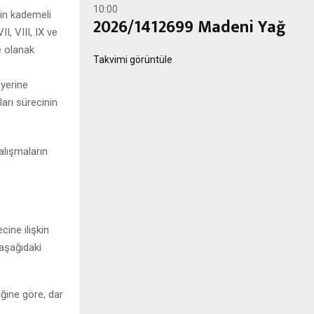
10:00
rin kademeli
2026/1412699 Madeni Yağ
I, VIII, IX ve
e olanak
Takvimi görüntüle
 yerine
arı sürecinin
alışmaların
ine ilişkin
aşağıdaki
ğine göre, dar