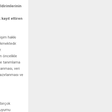
dirimlerinin
 kayıt ettiren
rişim hakkı
ekmektedir.
.
in öncelikle
dde tanımlama
lanması, veri
azırlanması ve
 birçok
t uyumu