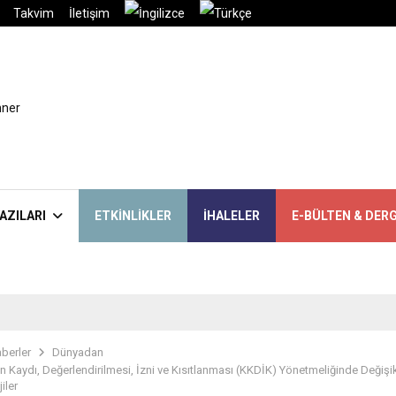
Takvim
İletişim
AZILARI
ETKINLIKLER
İHALELER
E-BÜLTEN & DERG
berler
Dünyadan
n Kaydı, Değerlendirilmesi, İzni ve Kısıtlanması (KKDİK) Yönetmeliğinde Değişikl
iler