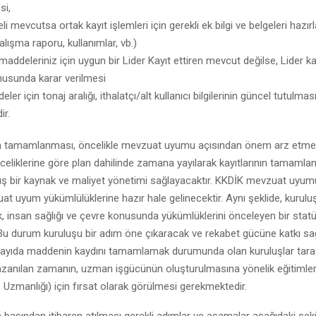
si,
i mevcutsa ortak kayıt işlemleri için gerekli ek bilgi ve belgeleri hazır
çalışma raporu, kullanımlar, vb.)
 maddeleriniz için uygun bir Lider Kayıt ettiren mevcut değilse, Lider ka
usunda karar verilmesi
ddeler için tonaj aralığı, ithalatçı/alt kullanıcı bilgilerinin güncel tutulm
ir.
in tamamlanması, öncelikle mevzuat uyumu açısından önem arz etmekted
eliklerine göre plan dahilinde zamana yayılarak kayıtlarının tamamla
lmış bir kaynak ve maliyet yönetimi sağlayacaktır. KKDİK mevzuat uyu
t uyum yükümlülüklerine hazır hale gelinecektir. Aynı şeklide, kurulu
lik, insan sağlığı ve çevre konusunda yükümlüklerini önceleyen bir stat
Bu durum kuruluşu bir adım öne çıkaracak ve rekabet gücüne katkı sağ
 sayıda maddenin kaydını tamamlamak durumunda olan kuruluşlar tara
azanılan zamanın, uzman işgücünün oluşturulmasına yönelik eğitimler
Uzmanlığı) için fırsat olarak görülmesi gerekmektedir.
n başından itibaren atılması gerekli adımlar ve aşamalar aşağıdaki şek