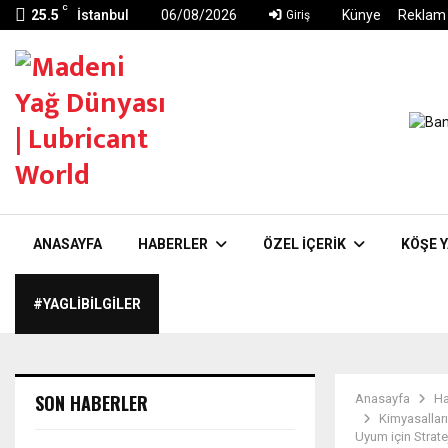
C
25.5
İstanbul
06/08/2026
Künye
Reklam
Giriş
ANASAYFA
HABERLER
ÖZEL İÇERIK
KÖŞE Y
#YAGLIBILGILER
SON HABERLER
Anasayfa
Ha
Kimyasalları
Uyum için Stratej