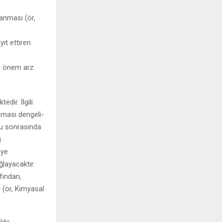
lanması (ör,
yıt ettiren
ası önem arz
ir. İlgili
nması dengeli-
mu sonrasında
ş
üye
layacaktır.
fından,
 (ör, Kimyasal
ilde