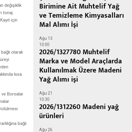
Birimine Ait Muhtelif Yağ
an değişiklik
ve Temizleme Kimyasalları
n tonaj
Kayıt için
Mal Alımı İşi
Ağu
13
10:00
2026/1327780 Muhtelif
 bağlı olarak
Marka ve Model Araçlarda
üreyi
neden
Kullanılmak Üzere Madeni
akkında kısa
Yağ Alımı işi
Ağu
21
r ve Borsalar
10:30
şmalar
2026/1312260 Madeni yağ
rütülmesi
ürünleri
rlılığına bağlı
Ağu
26