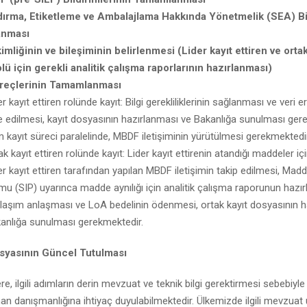
dırma, Etiketleme ve Ambalajlama Hakkında Yönetmelik (SEA) Bil
anması
mliğinin ve bileşiminin belirlenmesi (Lider kayıt ettiren ve ortak
lü için gerekli analitik çalışma raporlarının hazırlanması)
üreçlerinin Tamamlanması
er kayıt ettiren rolünde kayıt: Bilgi gerekliliklerinin sağlanması ve veri e
e edilmesi, kayıt dosyasının hazırlanması ve Bakanlığa sunulması ger
 kayıt süreci paralelinde, MBDF iletişiminin yürütülmesi gerekmektedir
ak kayıt ettiren rolünde kayıt: Lider kayıt ettirenin atandığı maddeler iç
er kayıt ettiren tarafından yapılan MBDF iletişimin takip edilmesi, Ma
mu (SIP) uyarınca madde aynılığı için analitik çalışma raporunun hazır
laşım anlaşması ve LoA bedelinin ödenmesi, ortak kayıt dosyasının h
anlığa sunulması gerekmektedir.
osyasının Güncel Tutulması
e, ilgili adımların derin mevzuat ve teknik bilgi gerektirmesi sebebiyle
 danışmanlığına ihtiyaç duyulabilmektedir. Ülkemizde ilgili mevzua