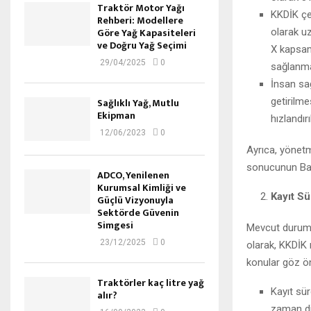
Traktör Motor Yağı
KKDİK çer
Rehberi: Modellere
Göre Yağ Kapasiteleri
olarak uz
ve Doğru Yağ Seçimi
X kapsamı
29/04/2025
0
sağlanma
İnsan sa
getirilm
Sağlıklı Yağ, Mutlu
Ekipman
hızlandır
12/06/2023
0
Ayrıca, yönetm
sonucunun Bak
ADCO, Yenilenen
Kurumsal Kimliği ve
Kayıt Sü
Güçlü Vizyonuyla
Sektörde Güvenin
Simgesi
Mevcut durumda
23/12/2025
0
olarak, KKDİK
konular göz ö
Traktörler kaç litre yağ
Kayıt sü
alır?
zaman di