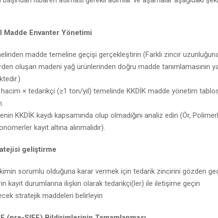
l Madde Envanter Yönetimi
elinden madde temeline geçişi gerçekleştirin (Farklı zincir uzunluğun
den oluşan madeni yağ ürünlerinden doğru madde tanımlamasının ya
tedir.)
hacim × tedarikçi (≥1 ton/yıl) temelinde KKDİK madde yönetim tablo
n.
enin KKDİK kaydı kapsamında olup olmadığını analiz edin (Ör, Polimer
omerler kayıt altına alınmalıdır).
atejisi geliştirme
 kimin sorumlu olduğuna karar vermek için tedarik zincirini gözden geç
n kayıt durumlarına ilişkin olarak tedarikçi(ler) ile iletişime geçin
cek stratejik maddeleri belirleyin
 (pre-SIEF) Bildirimlerinin Tamamlanması