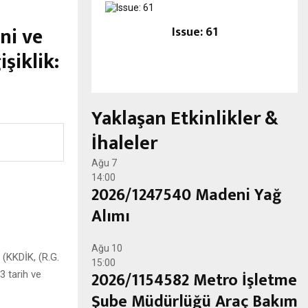
ni ve
Issue: 61
şiklik:
Yaklaşan Etkinlikler &
İhaleler
Ağu
7
14:00
2026/1247540 Madeni Yağ
Alımı
Ağu
10
 (KKDİK, (R.G.
15:00
2026/1154582 Metro İşletme
3 tarih ve
Şube Müdürlüğü Araç Bakım