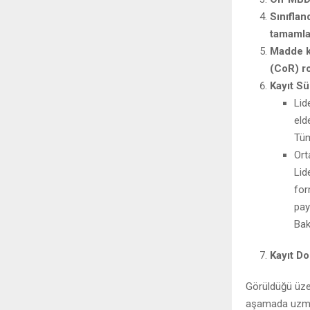
Sınıflan
tamaml
Madde ki
(CoR) ro
Kayıt S
Lid
eld
Tüm
Ort
Lid
for
pay
Bak
Kayıt D
Görüldüğü üzer
aşamada uzman