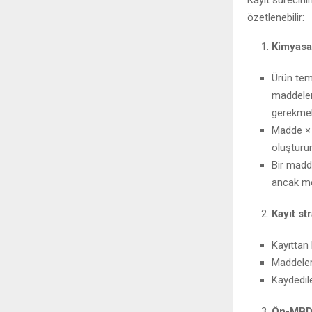
özetlenebilir:
Kimyasa
Ürün tem
maddeler
gerekmek
Madde × 
oluşturu
Bir madd
ancak mon
Kayıt str
Kayıttan
Maddeleri
Kaydedile
Ön-MBDF