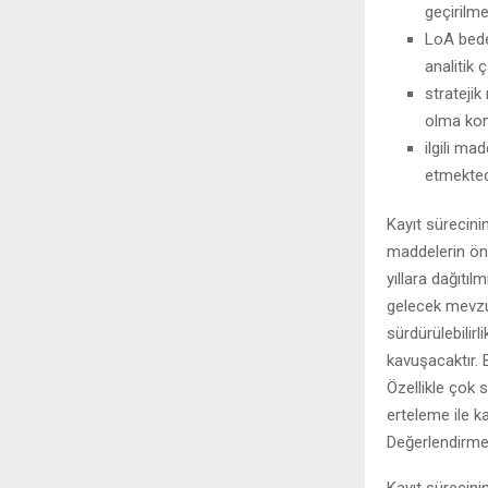
geçirilme
LoA bedel
analitik 
stratejik
olma kon
ilgili ma
etmekted
Kayıt sürecin
maddelerin önc
yıllara dağıtı
gelecek mevzua
sürdürülebilir
kavuşacaktır. 
Özellikle çok
erteleme ile k
Değerlendirme 
Kayıt sürecini