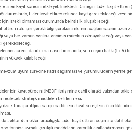
ş etmen kayıt sürecini etkileyebilmektedir. Örneğin, Lider kayıt ettiren 
ı durumlarda, Lider kayıt ettiren rolünde kayıt gerekebileceği veya hi
için istekli olmaması durumunda belirsizlik oluşabileceği,
ıt ettiren rolü için gerekli bilgi gereksinimlerinin sağlanmasının uzun
eği veya her zaman verilere erişimin mümkün olmayabileceği veya yeni
i gerekebileceği,
lerinin sürece dâhil olmaması durumunda, veri erişim hakkı (LoA) be
rinin yüksek kalabileceği
mevzuat uyum sürecine katkı sağlaması ve yükümlülüklerin yerine geti
ddeler için kayıt sürecini (MBDF iletişimine dahil olarak) yakından takip
m edilecek stratejik maddeleri belirlenmesi,
 yüksek tonaj aralığına sahip maddelerin kayıt süreçlerin önceliklendiri
ılması,
nde sektör dernekleri aracılığıyla Lider kayıt ettiren seçimine dahil olu
yıt son tarihine uymak için ilgili maddelerin zararlılık sınıflandırmasını g