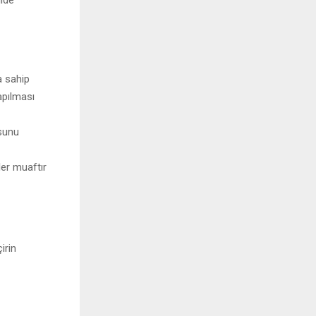
a sahip
pılması
sunu
ler muaftır
irin