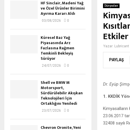
HF Sinclair, Madeni Yağ
Dünyadan
ve Özel Ürünler Birimini
Kimyasa
Ayırma Kararı Aldı
03/08/2026
0
Kısıtl
Etkiler
Küresel Baz Yağ
Piyasasında Arz
Yazar:
Lubricant
Fazlasına Rağmen
Temkinli Bekleyiş
Sürüyor
PAYLAŞ
24/07/2026
0
Shell ve BMW M
Dr. Eyüp Şim
Motorsport,
Sürdürülebilir Akışkan
1. KKDİK Yö
Teknolojileri İçin
Ortaklığını Yeniledi
Kimyasalların 
23/07/2026
0
23.06.2017 tar
32408 sayılı R
Chevron Oronite, Yeni