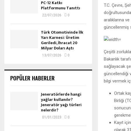
PC-12 Katkı
T.C. Çevre, Şeh
Platformunu Tanıttı
doğrultusunda
22/07/2026
0
aralıklarına ve
güncellenmiş s
Türk Otomotivinde İlk
Yarı Karnesi: Üretim
Geriledi, İhracat 20
Milyar Doları Aştı
Çeşitli zorluk
13/07/2026
0
Bakanlık taraf
sağlayacak şeki
güncellendiği 
POPÜLER HABERLER
bilgi vermek i
Ortak kay
Jeneratörlerde hangi
yağlar kullanılır?
Birliği (
Jeneratör yağı türleri
sonucund
nelerdir?
gerekmek
01/01/2023
0
Kayıt içi
olarak 31