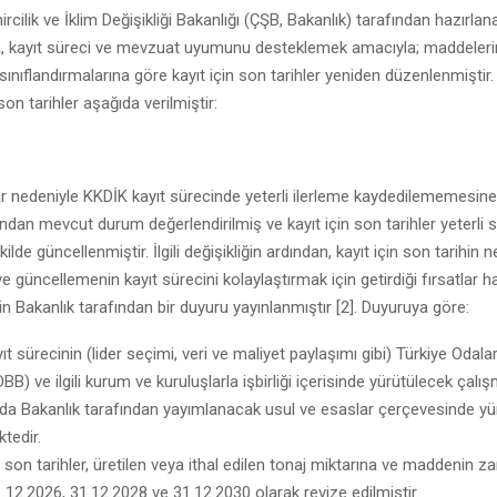
ircilik ve İklim Değişikliği Bakanlığı (ÇŞB, Bakanlık) tarafından hazırlan
, kayıt süreci ve mevzuat uyumunu desteklemek amacıyla; maddeleri
 sınıflandırmalarına göre kayıt için son tarihler yeniden düzenlenmiştir. 
on tarihler aşağıda verilmiştir:
lar nedeniyle KKDİK kayıt sürecinde yeterli ilerleme kaydedilememesine
ından mevcut durum değerlendirilmiş ve kayıt için son tarihler yeterli s
lde güncellenmiştir. İlgili değişikliğin ardından, kayıt için son tarihin 
ve güncellemenin kayıt sürecini kolaylaştırmak için getirdiği fırsatlar h
çin Bakanlık tarafından bir duyuru yayınlanmıştır [2]. Duyuruya göre:
ıt sürecinin (lider seçimi, veri ve maliyet paylaşımı gibi) Türkiye Odala
TOBB) ve ilgili kurum ve kuruluşlarla işbirliği içerisinde yürütülecek çalı
a Bakanlık tarafından yayımlanacak usul ve esaslar çerçevesinde yü
tedir.
n son tarihler, üretilen veya ithal edilen tonaj miktarına ve maddenin zara
.12.2026, 31.12.2028 ve 31.12.2030 olarak revize edilmiştir.