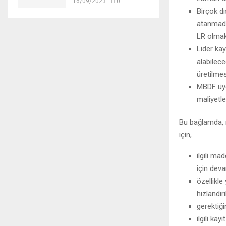
16/09/2023
0
Birçok dı
atanmadığ
LR olmak 
Lider kay
alabilec
üretilmes
MBDF üye
maliyetle
Bu bağlamda, 
için,
ilgili ma
için deva
özellikle
hızlandır
gerektiği
ilgili ka