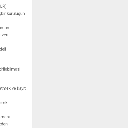
(LR)
çbir kuruluşun
 zaman
 veri
deli
rilebilmesi
 etmek ve kayıt
lerek
nması,
özden