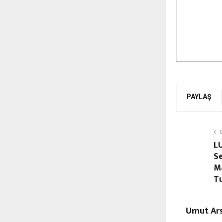
PAYLAŞ
LU
Se
M
T
Umut Ars