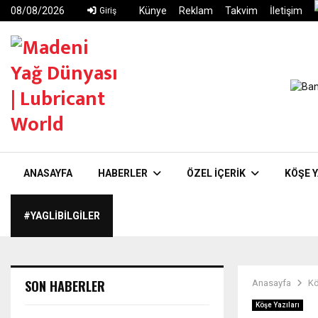
08/08/2026
Künye
Reklam
Takvim
İletişim
Giriş
ANASAYFA
HABERLER
ÖZEL İÇERIK
KÖŞE Y
#YAGLIBILGILER
SON HABERLER
Anasayfa
Kö
Köşe Yazıları