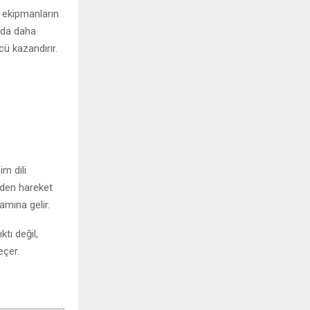
a ekipmanların
 da daha
cü kazandırır.
im dili
nden hareket
amına gelir.
tı değil,
eçer.