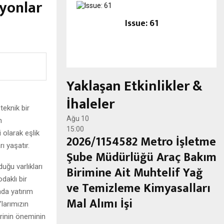
yonlar
Issue: 61
Yaklaşan Etkinlikler &
İhaleler
eknik bir
Ağu
10
m
15:00
 olarak eşlik
2026/1154582 Metro İşletme
ı yaşatır.
Şube Müdürlüğü Araç Bakım
ğu varlıkları
Birimine Ait Muhtelif Yağ
daklı bir
ve Temizleme Kimyasalları
nda yatırım
Mal Alımı İşi
’larımızın
erinin öneminin