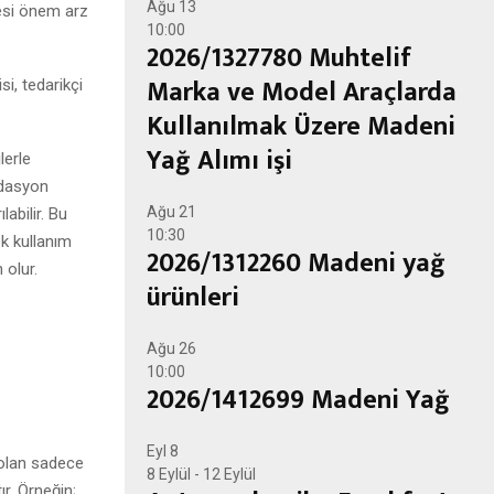
Ağu
13
mesi önem arz
10:00
2026/1327780 Muhtelif
Marka ve Model Araçlarda
si, tedarikçi
Kullanılmak Üzere Madeni
Yağ Alımı işi
lerle
idasyon
Ağu
21
labilir. Bu
10:30
ek kullanım
2026/1312260 Madeni yağ
 olur.
ürünleri
Ağu
26
10:00
2026/1412699 Madeni Yağ
Eyl
8
i olan sadece
8 Eylül
-
12 Eylül
r. Örneğin;