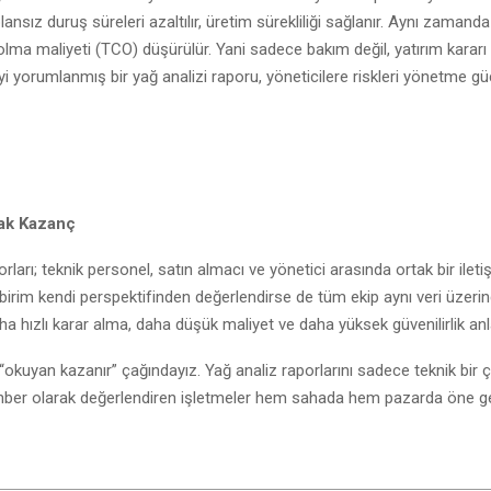
plansız duruş süreleri azaltılır, üretim sürekliliği sağlanır. Aynı zamand
lma maliyeti (TCO) düşürülür. Yani sadece bakım değil, yatırım kararı
r. İyi yorumlanmış bir yağ analizi raporu, yöneticilere riskleri yönetme gü
tak Kazanç
rları; teknik personel, satın almacı ve yönetici arasında ortak bir iletiş
 birim kendi perspektifinden değerlendirse de tüm ekip aynı veri üzeri
ha hızlı karar alma, daha düşük maliyet ve daha yüksek güvenilirlik anl
okuyan kazanır” çağındayız. Yağ analiz raporlarını sadece teknik bir çık
rehber olarak değerlendiren işletmeler hem sahada hem pazarda öne g