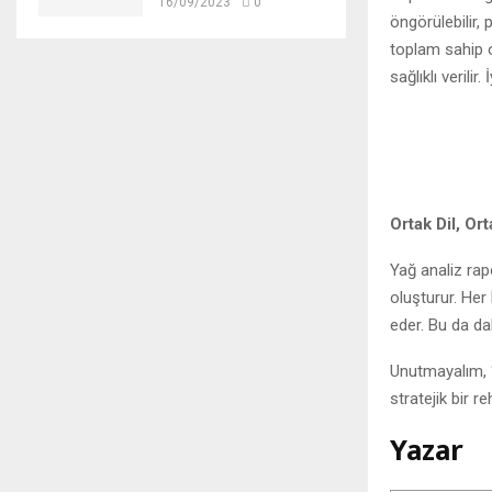
16/09/2023
0
öngörülebilir, 
toplam sahip o
sağlıklı verili
Ortak Dil, Or
Yağ analiz rapo
oluşturur. Her
eder. Bu da da
Unutmayalım, “
stratejik bir 
Yazar