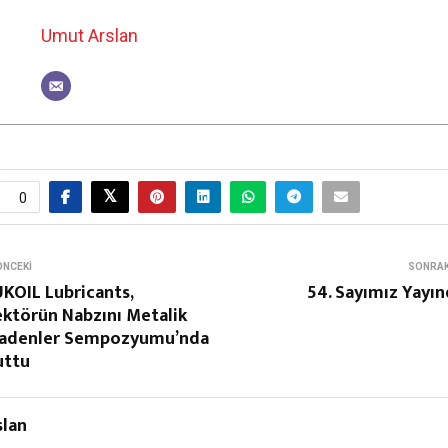
Umut Arslan
0
ÖNCEKI
SONRAK
KOIL Lubricants,
54. Sayımız Yayı
ktörün Nabzını Metalik
adenler Sempozyumu’nda
uttu
lan