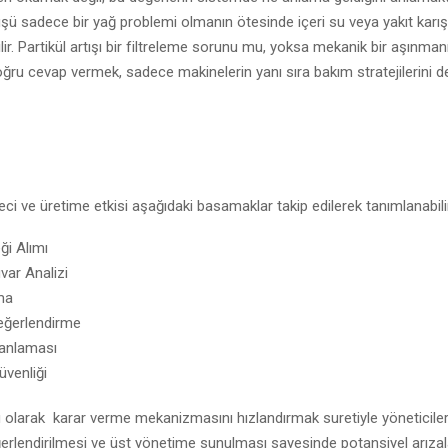
şü sadece bir yağ problemi olmanın ötesinde içeri su veya yakıt karış
lir. Partikül artışı bir filtreleme sorunu mu, yoksa mekanik bir aşınmanı
ğru cevap vermek, sadece makinelerin yanı sıra bakım stratejilerini de i
eci ve üretime etkisi aşağıdaki basamaklar takip edilerek tanımlanabili
ği Alımı
var Analizi
ma
eğerlendirme
anlaması
üvenliği
larak karar verme mekanizmasını hızlandırmak suretiyle yöneticilere f
ğerlendirilmesi ve üst yönetime sunulması sayesinde potansiyel arıza