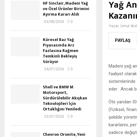
Yağ An
HF Sinclair, Madeni Yağ
ve Özel Ürünler Birimini
Kazanı
Ayırma Kararı Aldı
03/08/2026
0
Yazar:
Umut Ars
Küresel Baz Yağ
PAYLAŞ
Piyasasında Arz
Fazlasına Rağmen
Temkinli Bekleyiş
Sürüyor
Madeni yağ ana
24/07/2026
0
faaliyet olara
sistemlerinde s
Shell ve BMW M
eder. Ancak bu
Motorsport,
Sürdürülebilir Akışkan
Öte yandan IS
Teknolojileri İçin
Ortaklığını Yeniledi
(fiziksel, fina
şekilde yönetm
23/07/2026
0
kararlarını, p
sadece değişti
Chevron Oronite, Yeni