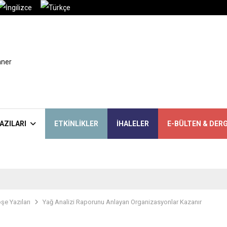
AZILARI
ETKINLIKLER
İHALELER
E-BÜLTEN & DERG
şe Yazıları
Yağ Analizi Raporunu Anlayan Organizasyonlar Kazanır