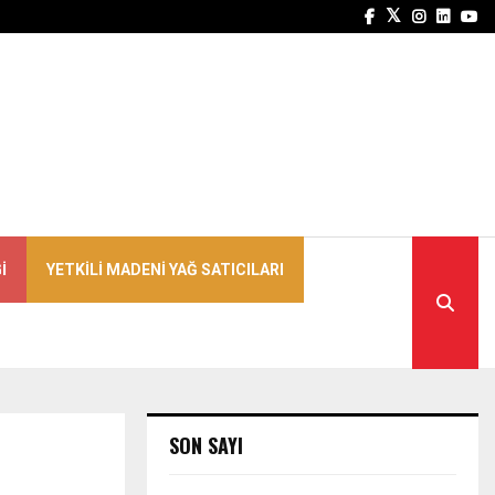
Facebook
Twitter
Instagra
Linked
Yo
I
YETKILI MADENI YAĞ SATICILARI
SON SAYI