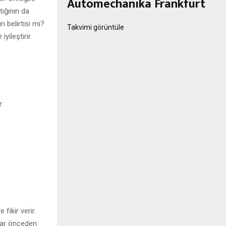
Automechanika Frankfurt
tığının da
n belirtisi mi?
Takvimi görüntüle
yileştirir.
r:
ikir verir.
lar önceden