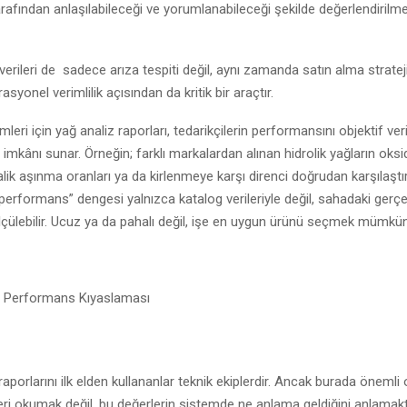
tarafından anlaşılabileceği ve yorumlanabileceği şekilde değerlendiril
verileri de sadece arıza tespiti değil, aynı zamanda satın alma strateji
syonel verimlilik açısından da kritik bir araçtır.
mleri için yağ analiz raporları, tedarikçilerin performansını objektif veri
imkânı sunar. Örneğin; farklı markalardan alınan hidrolik yağların oks
talik aşınma oranları ya da kirlenmeye karşı direnci doğrudan karşılaştırı
performans” dengesi yalnızca katalog verileriyle değil, sahadaki gerç
lçülebilir. Ucuz ya da pahalı değil, işe en uygun ürünü seçmek mümkün
lı Performans Kıyaslaması
 raporlarını ilk elden kullananlar teknik ekiplerdir. Ancak burada öneml
eri okumak değil, bu değerlerin sistemde ne anlama geldiğini anlamaktı