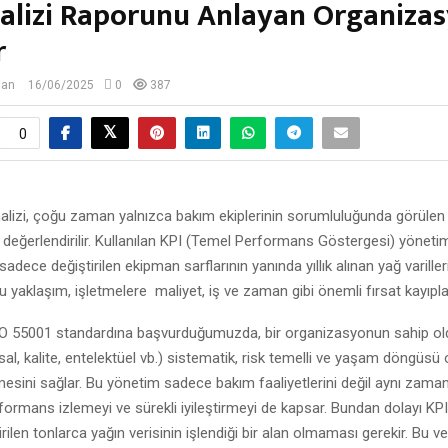
alizi Raporunu Anlayan Organizas
r
lan
16/06/2025
0
387
0
lizi, çoğu zaman yalnızca bakım ekiplerinin sorumluluğunda görülen t
k değerlendirilir. Kullanılan KPI (Temel Performans Göstergesi) yöneti
adece değiştirilen ekipman sarflarının yanında yıllık alınan yağ varilleri
 yaklaşım, işletmelere maliyet, iş ve zaman gibi önemli fırsat kayıplar
O 55001 standardına başvurduğumuzda, bir organizasyonun sahip oldu
nsal, kalite, entelektüel vb.) sistematik, risk temelli ve yaşam döngüsü o
esini sağlar. Bu yönetim sadece bakım faaliyetlerini değil aynı zama
erformans izlemeyi ve sürekli iyileştirmeyi de kapsar. Bundan dolayı KPI
rilen tonlarca yağın verisinin işlendiği bir alan olmaması gerekir. Bu v