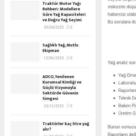
Traktör Motor Yağı
viskozite düşü
Rehberi: Modellere
Göre Yağ Kapasiteleri
habercisi olabi
ve Doğru Yağ Seçimi
Bu sorulara do
29/04/2025
0
Sağlıklı Yağ, Mutlu
Ekipman
12/06/2023
0
Yağ analiz sür
Yağ Örne
ADCO, Yenilenen
Kurumsal Kimliği ve
Laboratu
Güçlü Vizyonuyla
Raporla
Sektörde Güvenin
Simgesi
Teknik D
Bakım Pl
23/12/2025
0
Üretim G
Traktörler kaç litre yağ
Bunun sonucu o
alır?
Raporların de