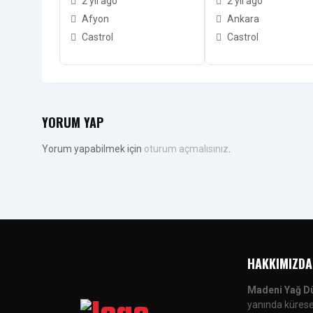
2 yıl ago
2 yıl ago
Afyon
Ankara
Castrol
Castrol
YORUM YAP
Yorum yapabilmek için
oturum açmalısınız
.
HAKKIMIZDA
Madeni Yağ D
yanında küresel