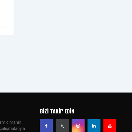
BIZI TAKIP EDIN
form olmanın
çalışmalarıyla