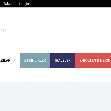
Takvim
İletişim
AZILARI
ETKINLIKLER
İHALELER
E-BÜLTEN & DERGI