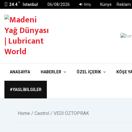
C
24.4
İstanbul
06/08/2026
Künye
Reklam
Giriş
ANASAYFA
HABERLER
ÖZEL İÇERIK
KÖŞE Y
#YAGLIBILGILER
Home
/
Castrol
/ VEDİ ÖZTOPRAK