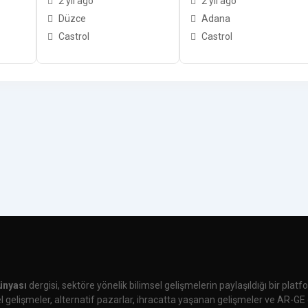
2 yıl ago
2 yıl ago
Düzce
Adana
Castrol
Castrol
ünyası
dergisi, sektöre yönelik bilimsel gelişmelerin paylaşıldığı bir plat
 gelişmeler, alternatif pazarlar, ihracatta yaşanan gelişmeler ve AR-GE 