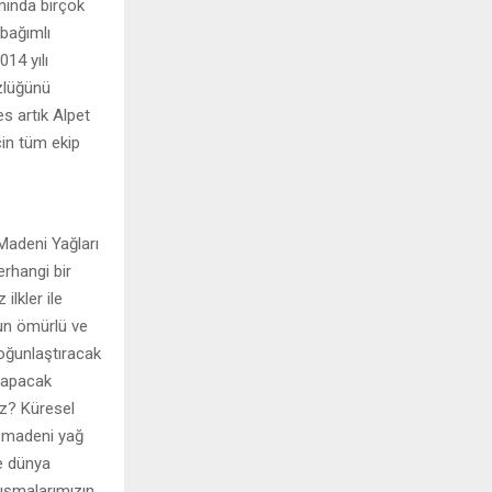
amında birçok
 bağımlı
14 yılı
zlüğünü
es artık Alpet
çin tüm ekip
Madeni Yağları
erhangi bir
lkler ile
un ömürlü ve
yoğunlaştıracak
 yapacak
iz? Küresel
i madeni yağ
ve dünya
ışmalarımızın