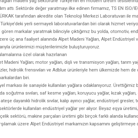
ağları madeni yağ sektörüne Türkye’nin en modern üretim tesislerinde
dım attı. Sektörde değer yaratmayı ilke edinen firmamız, TS EN ISO/I
RKAK tarafından akredite olan Teknoloji Merkezi Laboratuvarı ile ma
 Türkiye’deki yerli sermayeli laboratuvarlardan biri olarak hizmet veriyo
gören markalar yaratmak bilinciyle çıktığımız bu yolda, otomotiv, end
ere üç ana faaliyet alanında Alpet Madeni Yağları, Alpet Endüstriyel 
rıyla ürünlerimizi müşterilerimizle buluşturuyoruz.
lamalarına özel olarak hazırlanan
 Madeni Yağları; motor yağları, dişli ve transmisyon yağları, tarım ya
frizler, hidrolik frensıvıları ve Adblue ürünleriyle hem ülkemizde hem d
arkalardan biri.
yel markası ile sanayide kullanılan yağlara odaklanıyoruz. Ürettiğimiz 
da soğutma sıvıları, saf kesme yağları, koruyucu yağlar, kızak yağları, d
 ateşe dayanıklı hidrolik sıvılar, kalıp ayırıcı yağlar, endüstriyel gresler, t
 sektörlerde kullanılan endüstriyel yağlar yer alıyor. Beyaz eşya üretim
çelik sektörü, makine parçaları üretimi gibi birçok farklı alanda kullanıc
karşılamak üzere Alpet Endüstriyel markamızın kapsamını geliştirmey