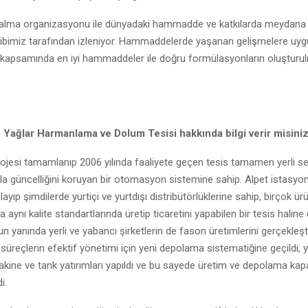
ın alma organizasyonu ile dünyadaki hammadde ve katkılarda meydana
ekibimiz tarafından izleniyor. Hammaddelerde yaşanan gelişmelere uygu
i kapsamında en iyi hammaddeler ile doğru formülasyonların oluşturu
 Yağlar Harmanlama ve Dolum Tesisi hakkında bilgi verir misini
rojesi tamamlanıp 2006 yılında faaliyete geçen tesis tamamen yerli s
ala güncelliğini koruyan bir otomasyon sistemine sahip. Alpet istasyo
şlayıp şimdilerde yurtiçi ve yurtdışı distribütörlüklerine sahip, birçok ü
da aynı kalite standartlarında üretip ticaretini yapabilen bir tesis hal
 yanında yerli ve yabancı şirketlerin de fason üretimlerini gerçekleşti
 süreçlerin efektif yönetimi için yeni depolama sistematiğine geçildi, 
makine ve tank yatırımları yapıldı ve bu sayede üretim ve depolama kap
di.