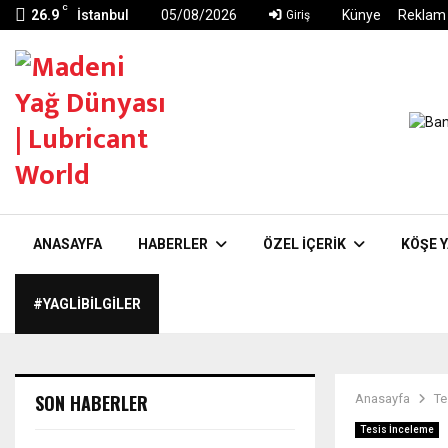
C
26.9
İstanbul
05/08/2026
Künye
Reklam
Giriş
ANASAYFA
HABERLER
ÖZEL İÇERIK
KÖŞE Y
#YAGLIBILGILER
SON HABERLER
Anasayfa
Te
Tesis İnceleme