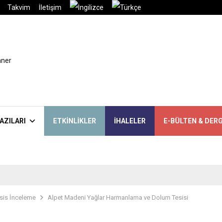
Takvim
İletişim
AZILARI
ETKINLIKLER
İHALELER
E-BÜLTEN & DERG
sis İnceleme
Alpet Madeni Yağlar Harmanlama ve Dolum Tesisi