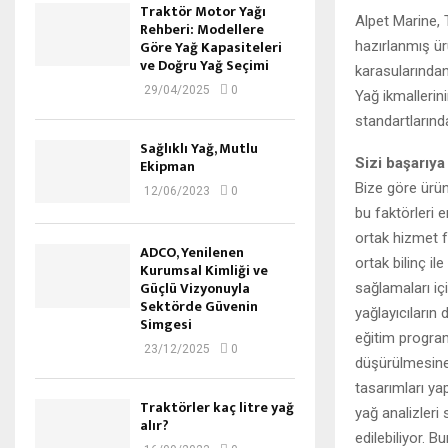
Traktör Motor Yağı
Alpet Marine, 
Rehberi: Modellere
Göre Yağ Kapasiteleri
hazırlanmış ür
ve Doğru Yağ Seçimi
karasularından
29/04/2025
0
Yağ ikmallerin
standartlarınd
Sağlıklı Yağ, Mutlu
Sizi başarıya
Ekipman
Bize göre ürün 
12/06/2023
0
bu faktörleri e
ortak hizmet f
ADCO, Yenilenen
ortak bilinç i
Kurumsal Kimliği ve
Güçlü Vizyonuyla
sağlamaları iç
Sektörde Güvenin
yağlayıcıların
Simgesi
eğitim program
23/12/2025
0
düşürülmesine 
tasarımları ya
Traktörler kaç litre yağ
yağ analizleri
alır?
edilebiliyor. B