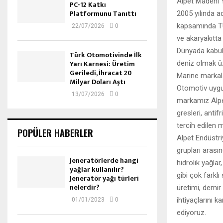
Alpet Madeni Y
PC-12 Katkı
Platformunu Tanıttı
2005 yılında a
kapsamında TÜ
22/07/2026
0
ve akaryakıtta
Dünyada kabul 
Türk Otomotivinde İlk
Yarı Karnesi: Üretim
deniz olmak üz
Geriledi, İhracat 20
Marine markala
Milyar Doları Aştı
Otomotiv uygu
13/07/2026
0
markamız Alpet
gresleri, anti
tercih edilen m
POPÜLER HABERLER
Alpet Endüstri
grupları arasın
Jeneratörlerde hangi
hidrolik yağlar,
yağlar kullanılır?
gibi çok farklı
Jeneratör yağı türleri
nelerdir?
üretimi, demir 
ihtiyaçlarını 
01/01/2023
0
ediyoruz.