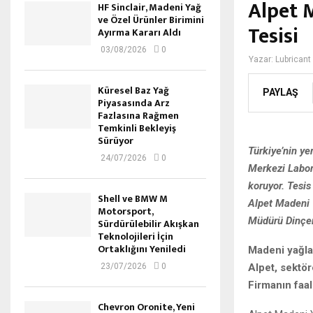
Alpet 
HF Sinclair, Madeni Yağ
ve Özel Ürünler Birimini
Tesisi
Ayırma Kararı Aldı
03/08/2026
0
Yazar:
Lubricant
Küresel Baz Yağ
PAYLAŞ
Piyasasında Arz
Fazlasına Rağmen
Temkinli Bekleyiş
Sürüyor
Türkiye’nin ye
24/07/2026
0
Merkezi Labora
koruyor. Tesis
Shell ve BMW M
Alpet Madeni 
Motorsport,
Müdürü Dinçer 
Sürdürülebilir Akışkan
Teknolojileri İçin
Ortaklığını Yeniledi
Madeni yağla
Alpet, sektö
23/07/2026
0
Firmanın faal
Chevron Oronite, Yeni