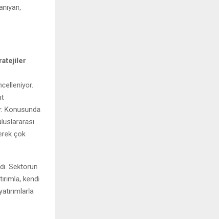
tanıyan,
atejiler
ncelleniyor.
ıt
or. Konusunda
luslararası
lerek çok
ndı. Sektörün
tırımla, kendi
yatırımlarla