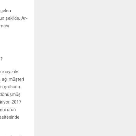
 gelen
n şekilde, Ar-
lması
z?
ermaye ile
n ağı müşteri
rün grubunu
ine dönüşmüş
riyor. 2017
yeni ürün
asitesinde