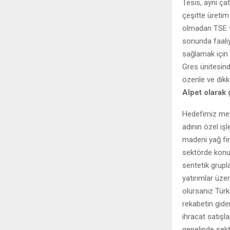
Tesis, aynı çat
çeşitte üretim
olmadan TSE ve
sonunda faali
sağlamak için ö
Gres ünitesind
özenle ve dikka
Alpet olarak
Hedefimiz mevc
adının özel işl
madeni yağ fir
sektörde konu
sentetik grupl
yatırımlar üze
olursanız Türk
rekabetin gide
ihracat satışl
genelinde sek