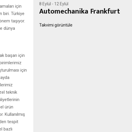
8 Eylül
-
12 Eylül
amaları için
Automechanika Frankfurt
 biri. Türkiye
önem taşıyor.
Takvimi görüntüle
ve dünya
ak başarı için
birimlerimiz
şturulması için
 fayda
lerimiz
zel teknik
iyetlerinin
el ürün
r. Kullanılmış
den tespit
l bazlı