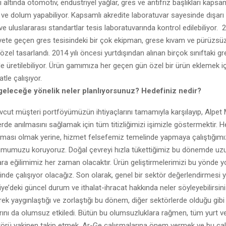
ı altında otomotiv, endüstriyel yağlar, gres ve antifriz başlıkları kaps
 ve dolum yapabiliyor. Kapsamlı akredite laboratuvar sayesinde dışarı
 uluslararası standartlar tesis laboratuvarında kontrol edilebiliyor. 20
yete geçen gres tesisindeki bir çok ekipman, grese kıvam ve pürüzsü
zel tasarlandı. 2014 yılı öncesi yurtdışından alınan birçok sınıftaki gr
e üretilebiliyor. Ürün gamımıza her geçen gün özel bir ürün eklemek i
tle çalışıyor.
 geleceğe yönelik neler planlıyorsunuz? Hedefiniz nedir?
ut müşteri portföyümüzün ihtiyaçlarını tamamıyla karşılayıp, Alpet 
erde anılmasını sağlamak için tüm titizliğimizi işimizle göstermektir. H
ması olmak yerine, hizmet felsefemiz temelinde yapmaya çalıştığımız i
mumuzu koruyoruz. Doğal çevreyi hızla tükettiğimiz bu dönemde uz
ara eğilimimiz her zaman olacaktır. Ürün geliştirmelerimizi bu yönde 
rinde çalışıyor olacağız. Son olarak, genel bir sektör değerlendirmesi
iye’deki güncel durum ve ithalat-ihracat hakkında neler söyleyebilirsin
rek yaygınlaştığı ve zorlaştığı bu dönem, diğer sektörlerde olduğu gib
arını da olumsuz etkiledi. Bütün bu olumsuzluklara rağmen, tüm yurt 
törü yakinen takip etmek, Ar-Ge çalışmalarına önem vermek ve bu çal