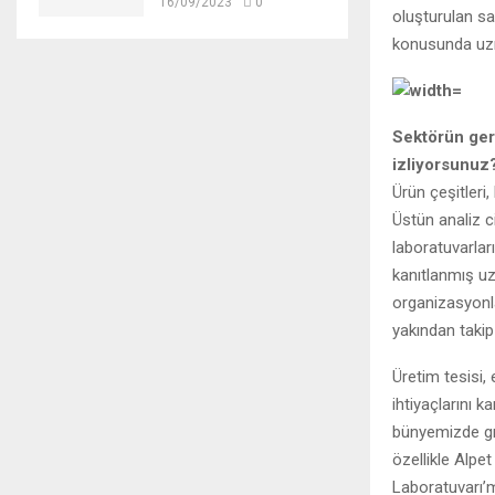
16/09/2023
0
oluşturulan sat
konusunda uzma
Sektörün geri
izliyorsunuz
Ürün çeşitleri,
Üstün analiz c
laboratuvarlar
kanıtlanmış uz
organizasyonla
yakından takip
Üretim tesisi,
ihtiyaçlarını k
bünyemizde gre
özellikle Alpet
Laboratuvarı’mı