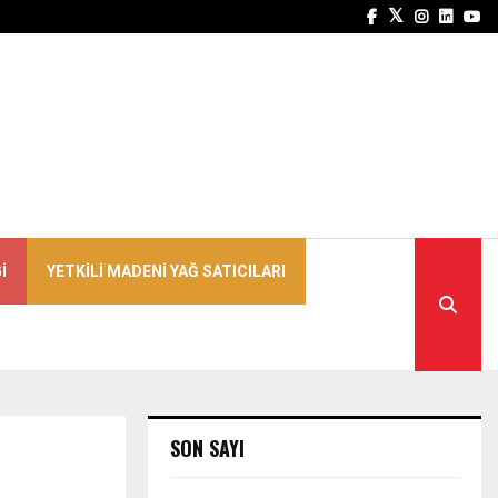
Facebook
Twitter
Instagra
Linked
Yo
I
YETKILI MADENI YAĞ SATICILARI
SON SAYI