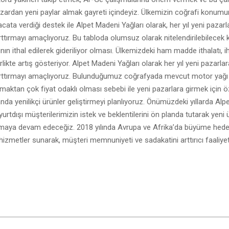
ardan yeni paylar almak gayreti içindeyiz. Ülkemizin coğrafi konumu
acata verdiği destek ile Alpet Madeni Yağları olarak, her yıl yeni pazarl
arttırmayı amaçlıyoruz. Bu tabloda olumsuz olarak nitelendirilebilecek
nın ithal edilerek gideriliyor olması. Ülkemizdeki ham madde ithalatı, i
irlikte artış gösteriyor. Alpet Madeni Yağları olarak her yıl yeni pazarlar
 arttırmayı amaçlıyoruz. Bulunduğumuz coğrafyada mevcut motor yağı 
lmaktan çok fiyat odaklı olması sebebi ile yeni pazarlara girmek için öz
anda yenilikçi ürünler geliştirmeyi planlıyoruz. Önümüzdeki yıllarda Al
yurtdışı müşterilerimizin istek ve beklentilerini ön planda tutarak yeni 
maya devam edeceğiz. 2018 yılında Avrupa ve Afrika’da büyüme hedef
zmetler sunarak, müşteri memnuniyeti ve sadakatini arttırıcı faaliye