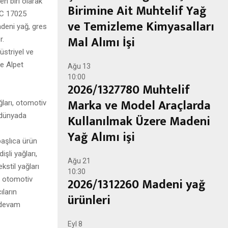
n biri olarak
Birimine Ait Muhtelif Yağ
EC 17025
ve Temizleme Kimyasalları
deni yağ, gres
Mal Alımı İşi
r.
üstriyel ve
ve Alpet
Ağu
13
10:00
2026/1327780 Muhtelif
Marka ve Model Araçlarda
ğları, otomotiv
e dünyada
Kullanılmak Üzere Madeni
Yağ Alımı işi
başlıca ürün
işli yağları,
Ağu
21
ekstil yağları
10:30
i, otomotiv
2026/1312260 Madeni yağ
ıların
ürünleri
e devam
Eyl
8