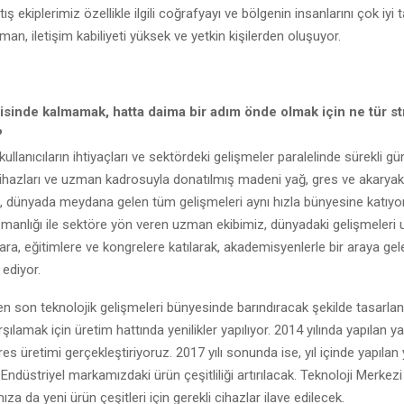
ış ekiplerimiz özellikle ilgili coğrafyayı ve bölgenin insanlarını çok iyi 
n, iletişim kabiliyeti yüksek ve yetkin kişilerden oluşuyor.
sinde kalmamak, hatta daima bir adım önde olmak için ne tür str
?
 kullanıcıların ihtiyaçları ve sektördeki gelişmeler paralelinde sürekli gü
ihazları ve uzman kadrosuyla donatılmış madeni yağ, gres ve akaryak
ı, dünyada meydana gelen tüm gelişmeleri aynı hızla bünyesine katıy
manlığı ile sektöre yön veren uzman ekibimiz, dünyadaki gelişmeleri u
ra, eğitimlere ve kongrelere katılarak, akademisyenlerle bir araya ge
 ediyor.
 en son teknolojik gelişmeleri bünyesinde barındıracak şekilde tasarla
arşılamak için üretim hattında yenilikler yapılıyor. 2014 yılında yapılan ya
s üretimi gerçekleştiriyoruz. 2017 yılı sonunda ise, yıl içinde yapılan 
 Endüstriyel markamızdaki ürün çeşitliliği artırılacak. Teknoloji Merkezi
za da yeni ürün çeşitleri için gerekli cihazlar ilave edilecek.