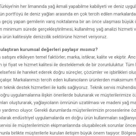
Türkiye’nin her limanında yağ ikmali yapabilme kabiliyeti ve deniz uygul
ün portföyü ile deniz yağları arasında en çok tercih edilen markalardan
 geçiş yapan gemilerin varış noktalarına bir an önce ulaşması büyük 
in minimum sürede gerçekleştirilmesi, kullanılmış yağ analizi hizmeti 
a ürün kalitesiyle denizcilik sektörüne hizmet veriyoruz.
 ulaştıran kurumsal değerleri paylaşır mısınız?
satışını etkileyen temel faktörler; marka, istikrar, kalite ve ekiptir. Anc
n iyi fiyat ve hizmet kalitesi ile desteklemek de bir zorunluluktur. Tüm 
elsefesi ile hareket ederek doğru süreçler, çözümler ve işbirlikleri olu
le çalışır. Markalarımızı tercih eden kullanıcıların ürünlerden maksimum
in teknik destek hizmetleri ile katkı sağlıyoruz. Teknik servis mühendis
 doğru uygulamalarına ilişkin önerilerde bulunarak ve müşterilerimize ö
ları oluşturarak, yağlayıcıların ömrünün uzatılması ve madeni yağ mal
yardımcı oluyor. Gerekli durumlarda müşterilerimizin proseslerine öz
pılarak endüstriyel uygulamalarda en doğru ürün kullanmaları sağlanıyo
 servisi ile müşterilerimizin ekipmanlarında oluşabilecek sorunlar önce
ununla birlikte müşterilerle kurulan iletişim büyük önem taşıyor. Bölgese