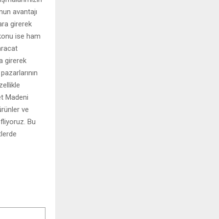
nun avantajı
ara girerek
 konu ise ham
hracat
a girerek
pazarlarının
ellikle
pet Madeni
ürünler ve
liyoruz. Bu
tlerde