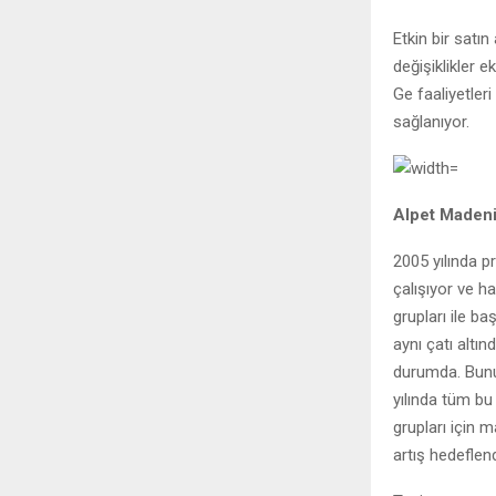
Etkin bir sat
değişiklikler 
Ge faaliyetler
sağlanıyor.
Alpet Madeni
2005 yılında p
çalışıyor ve h
grupları ile ba
aynı çatı altın
durumda. Bunun
yılında tüm bu
grupları için 
artış hedeflen