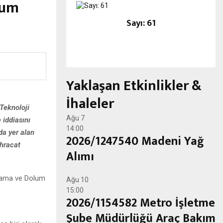
lum
Sayı: 61
Yaklaşan Etkinlikler &
İhaleler
 Teknoloji
Ağu
7
 iddiasını
14:00
da yer alan
2026/1247540 Madeni Yağ
İhracat
Alımı
Ağu
10
15:00
2026/1154582 Metro İşletme
Şube Müdürlüğü Araç Bakım