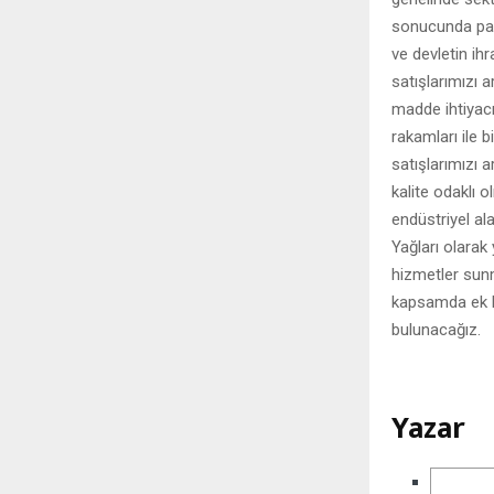
sonucunda paz
ve devletin ihr
satışlarımızı 
madde ihtiyacı
rakamları ile b
satışlarımızı
kalite odaklı o
endüstriyel al
Yağları olarak 
hizmetler sun
kapsamda ek hi
bulunacağız.
Yazar