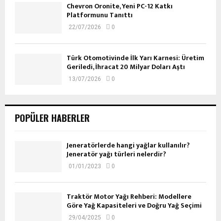
Chevron Oronite, Yeni PC-12 Katkı
Platformunu Tanıttı
22/07/2026
0
Türk Otomotivinde İlk Yarı Karnesi: Üretim
Geriledi, İhracat 20 Milyar Doları Aştı
13/07/2026
0
POPÜLER HABERLER
Jeneratörlerde hangi yağlar kullanılır?
Jeneratör yağı türleri nelerdir?
01/01/2023
0
Traktör Motor Yağı Rehberi: Modellere
Göre Yağ Kapasiteleri ve Doğru Yağ Seçimi
29/04/2025
0