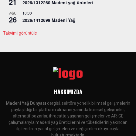
21
2026/1312260 Madeni yağ ürünleri
10:00
AĞU
26
2026/1412699 Madeni Yağ
Takvimi görüntüle
HAKKIMIZDA
Madeni Yağ Dünyası
dergisi, sektöre yönelik bilimsel gelişmelerin
paylaşıldığı bir platform olmanın yanında küresel gelişmeler,
alternatif pazarlar, ihracatta yaşanan gelişmeler ve AR-GE
çalışmalarıyla madeni yağ üreticilerini ve tüketicilerini yakından
ilgilendiren yasal gelişmeleri ve değişimleri okuyucuyla
buluşturmaktadır.