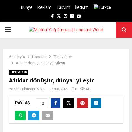
Künye
Reklam
Takvim
İletişim
Facebook
Twitter
Instagram
Linkedin
Youtube
PRIMARY
MENU
Anasayfa
Haberler
Türkiye'den
Atıklar dönüşür, dünya iyileşir
Türkiye'den
Atıklar dönüşür, dünya iyileşir
Yazar:
Lubricant World
06/06/2021
0
410
PAYLAŞ
0