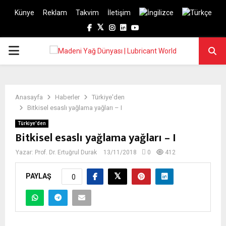
Künye
Reklam
Takvim
İletişim
Facebook
Twitter
Instagram
Linkedin
Youtube
PRIMARY
MENU
Anasayfa
Haberler
Türkiye'den
Bitkisel esaslı yağlama yağları – I
Türkiye'den
Bitkisel esaslı yağlama yağları – I
Yazar:
Prof. Dr. Ertuğrul Durak
13/11/2018
0
412
PAYLAŞ
0