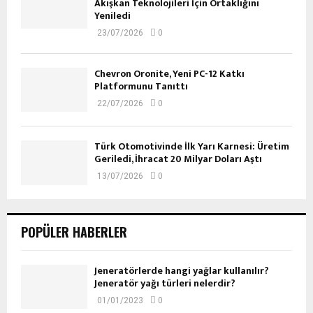
Akışkan Teknolojileri İçin Ortaklığını
Yeniledi
23/07/2026
0
Chevron Oronite, Yeni PC-12 Katkı
Platformunu Tanıttı
22/07/2026
0
Türk Otomotivinde İlk Yarı Karnesi: Üretim
Geriledi, İhracat 20 Milyar Doları Aştı
13/07/2026
0
POPÜLER HABERLER
Jeneratörlerde hangi yağlar kullanılır?
Jeneratör yağı türleri nelerdir?
01/01/2023
0