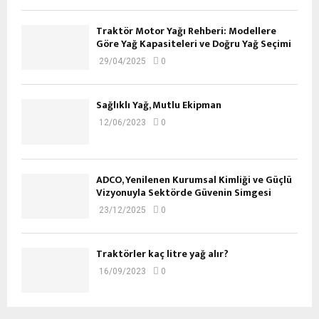
Traktör Motor Yağı Rehberi: Modellere
Göre Yağ Kapasiteleri ve Doğru Yağ Seçimi
29/04/2025
0
Sağlıklı Yağ, Mutlu Ekipman
12/06/2023
0
ADCO, Yenilenen Kurumsal Kimliği ve Güçlü
Vizyonuyla Sektörde Güvenin Simgesi
23/12/2025
0
Traktörler kaç litre yağ alır?
16/09/2023
0