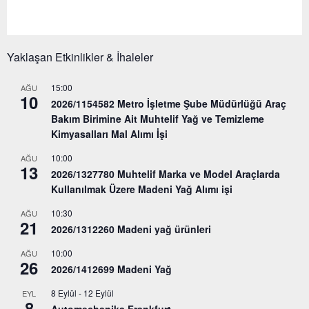
Yaklaşan Etkinlikler & İhaleler
15:00
AĞU
10
2026/1154582 Metro İşletme Şube Müdürlüğü Araç
Bakım Birimine Ait Muhtelif Yağ ve Temizleme
Kimyasalları Mal Alımı İşi
10:00
AĞU
13
2026/1327780 Muhtelif Marka ve Model Araçlarda
Kullanılmak Üzere Madeni Yağ Alımı işi
10:30
AĞU
21
2026/1312260 Madeni yağ ürünleri
10:00
AĞU
26
2026/1412699 Madeni Yağ
8 Eylül
-
12 Eylül
EYL
8
Automechanika Frankfurt