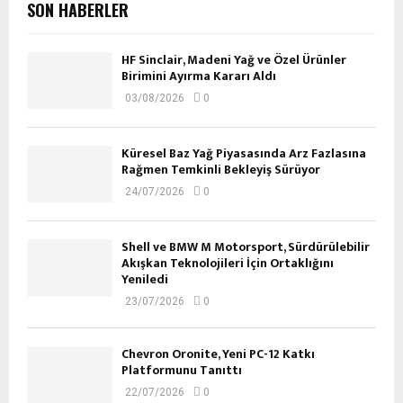
SON HABERLER
HF Sinclair, Madeni Yağ ve Özel Ürünler
Birimini Ayırma Kararı Aldı
03/08/2026
0
Küresel Baz Yağ Piyasasında Arz Fazlasına
Rağmen Temkinli Bekleyiş Sürüyor
24/07/2026
0
Shell ve BMW M Motorsport, Sürdürülebilir
Akışkan Teknolojileri İçin Ortaklığını
Yeniledi
23/07/2026
0
Chevron Oronite, Yeni PC-12 Katkı
Platformunu Tanıttı
22/07/2026
0