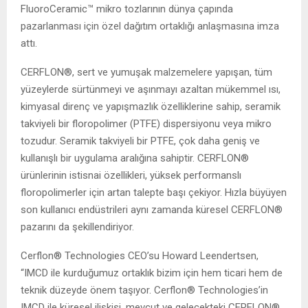
FluoroCeramic™ mikro tozlarının dünya çapında
pazarlanması için özel dağıtım ortaklığı anlaşmasına imza
attı.
CERFLON®, sert ve yumuşak malzemelere yapışan, tüm
yüzeylerde sürtünmeyi ve aşınmayı azaltan mükemmel ısı,
kimyasal direnç ve yapışmazlık özelliklerine sahip, seramik
takviyeli bir floropolimer (PTFE) dispersiyonu veya mikro
tozudur. Seramik takviyeli bir PTFE, çok daha geniş ve
kullanışlı bir uygulama aralığına sahiptir. CERFLON®
ürünlerinin istisnai özellikleri, yüksek performanslı
floropolimerler için artan talepte başı çekiyor. Hızla büyüyen
son kullanıcı endüstrileri aynı zamanda küresel CERFLON®
pazarını da şekillendiriyor.
Cerflon® Technologies CEO’su Howard Leendertsen,
“IMCD ile kurduğumuz ortaklık bizim için hem ticari hem de
teknik düzeyde önem taşıyor. Cerflon® Technologies’in
IMCD ile küresel ilişkisi, mevcut ve gelecekteki CERFLON®