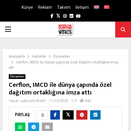
Künye
Reklam
Takvim
İletişim
Facebook
Twitter
Instagram
Linkedin
Youtube
PRIMARY
MENU
Anasayfa
Haberler
Dünyadan
Cerflon, IMCD ile dünya çapında özel dağıtım ortaklığına imza
attı
Dünyadan
Cerflon, IMCD ile dünya çapında özel
dağıtım ortaklığına imza attı
Yazar:
Lubricant World
11/10/2020
0
445
PAYLAŞ
0