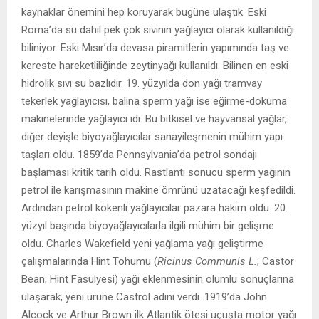
kaynaklar önemini hep koruyarak bugüne ulaştık. Eski
Roma’da su dahil pek çok sıvının yağlayıcı olarak kullanıldığı
biliniyor. Eski Mısır’da devasa piramitlerin yapımında taş ve
kereste hareketliliğinde zeytinyağı kullanıldı. Bilinen en eski
hidrolik sıvı su bazlıdır. 19. yüzyılda don yağı tramvay
tekerlek yağlayıcısı, balina sperm yağı ise eğirme-dokuma
makinelerinde yağlayıcı idi. Bu bitkisel ve hayvansal yağlar,
diğer deyişle biyoyağlayıcılar sanayileşmenin mühim yapı
taşları oldu. 1859’da Pennsylvania’da petrol sondajı
başlaması kritik tarih oldu. Rastlantı sonucu sperm yağının
petrol ile karışmasının makine ömrünü uzatacağı keşfedildi.
Ardından petrol kökenli yağlayıcılar pazara hakim oldu. 20.
yüzyıl başında biyoyağlayıcılarla ilgili mühim bir gelişme
oldu. Charles Wakefield yeni yağlama yağı geliştirme
çalışmalarında Hint Tohumu (
Ricinus Communis L.
; Castor
Bean; Hint Fasulyesi) yağı eklenmesinin olumlu sonuçlarına
ulaşarak, yeni ürüne Castrol adını verdi. 1919’da John
Alcock ve Arthur Brown ilk Atlantik ötesi uçuşta motor yağı