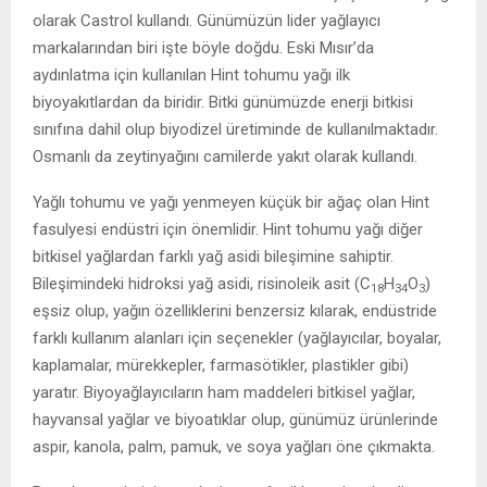
olarak Castrol kullandı. Günümüzün lider yağlayıcı
markalarından biri işte böyle doğdu. Eski Mısır’da
aydınlatma için kullanılan Hint tohumu yağı ilk
biyoyakıtlardan da biridir. Bitki günümüzde enerji bitkisi
sınıfına dahil olup biyodizel üretiminde de kullanılmaktadır.
Osmanlı da zeytinyağını camilerde yakıt olarak kullandı.
Yağlı tohumu ve yağı yenmeyen küçük bir ağaç olan Hint
fasulyesi endüstri için önemlidir. Hint tohumu yağı diğer
bitkisel yağlardan farklı yağ asidi bileşimine sahiptir.
Bileşimindeki hidroksi yağ asidi, risinoleik asit (C
H
O
)
18
34
3
eşsiz olup, yağın özelliklerini benzersiz kılarak, endüstride
farklı kullanım alanları için seçenekler (yağlayıcılar, boyalar,
kaplamalar, mürekkepler, farmasötikler, plastikler gibi)
yaratır. Biyoyağlayıcıların ham maddeleri bitkisel yağlar,
hayvansal yağlar ve biyoatıklar olup, günümüz ürünlerinde
aspir, kanola, palm, pamuk, ve soya yağları öne çıkmakta.