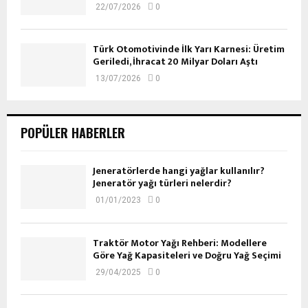
22/07/2026
0
Türk Otomotivinde İlk Yarı Karnesi: Üretim
Geriledi, İhracat 20 Milyar Doları Aştı
13/07/2026
0
POPÜLER HABERLER
Jeneratörlerde hangi yağlar kullanılır?
Jeneratör yağı türleri nelerdir?
01/01/2023
0
Traktör Motor Yağı Rehberi: Modellere
Göre Yağ Kapasiteleri ve Doğru Yağ Seçimi
29/04/2025
0