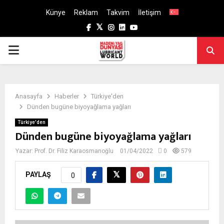
Künye
Reklam
Takvim
İletişim
Facebook
Twitter
Instagram
Linkedin
Youtube
PRIMARY
MENU
Anasayfa
Haberler
Türkiye'den
Dünden bugüne biyoyağlama yağları
Türkiye'den
Dünden bugüne biyoyağlama yağları
Yazar:
Prof. Dr. Filiz Karaosmanoğlu
01/04/2022
0
579
PAYLAŞ
0