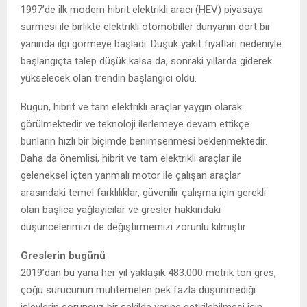
1997’de ilk modern hibrit elektrikli aracı (HEV) piyasaya
sürmesi ile birlikte elektrikli otomobiller dünyanın dört bir
yanında ilgi görmeye başladı. Düşük yakıt fiyatları nedeniyle
başlangıçta talep düşük kalsa da, sonraki yıllarda giderek
yükselecek olan trendin başlangıcı oldu.
Bugün, hibrit ve tam elektrikli araçlar yaygın olarak
görülmektedir ve teknoloji ilerlemeye devam ettikçe
bunların hızlı bir biçimde benimsenmesi beklenmektedir.
Daha da önemlisi, hibrit ve tam elektrikli araçlar ile
geleneksel içten yanmalı motor ile çalışan araçlar
arasındaki temel farklılıklar, güvenilir çalışma için gerekli
olan başlıca yağlayıcılar ve gresler hakkındaki
düşüncelerimizi de değiştirmemizi zorunlu kılmıştır.
Greslerin bugünü
2019’dan bu yana her yıl yaklaşık 483.000 metrik ton gres,
çoğu sürücünün muhtemelen pek fazla düşünmediği
işlevlerin sorunsuz bir şekilde yerine getirilebilmesi için