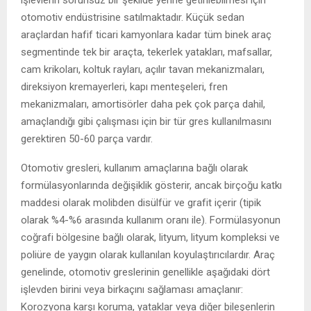
otomotiv endüstrisine satılmaktadır. Küçük sedan
araçlardan hafif ticari kamyonlara kadar tüm binek araç
segmentinde tek bir araçta, tekerlek yatakları, mafsallar,
cam krikoları, koltuk rayları, açılır tavan mekanizmaları,
direksiyon kremayerleri, kapı menteşeleri, fren
mekanizmaları, amortisörler daha pek çok parça dahil,
amaçlandığı gibi çalışması için bir tür gres kullanılmasını
gerektiren 50-60 parça vardır.
Otomotiv gresleri, kullanım amaçlarına bağlı olarak
formülasyonlarında değişiklik gösterir, ancak birçoğu katkı
maddesi olarak molibden disülfür ve grafit içerir (tipik
olarak %4-%6 arasında kullanım oranı ile). Formülasyonun
coğrafi bölgesine bağlı olarak, lityum, lityum kompleksi ve
poliüre de yaygın olarak kullanılan koyulaştırıcılardır. Araç
genelinde, otomotiv greslerinin genellikle aşağıdaki dört
işlevden birini veya birkaçını sağlaması amaçlanır:
Korozyona karşı koruma, yataklar veya diğer bileşenlerin