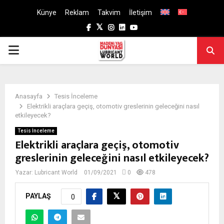
Künye
Reklam
Takvim
İletişim
Facebook
Twitter
Instagram
Linkedin
Youtube
PRIMARY
MENU
Anasayfa
Tesis İnceleme
Elektrikli araçlara geçiş, otomotiv greslerinin geleceğini nasıl
etkileyecek?
Tesis İnceleme
Elektrikli araçlara geçiş, otomotiv
greslerinin geleceğini nasıl etkileyecek?
Yazar:
Lubricant World
01/09/2021
0
478
PAYLAŞ
0