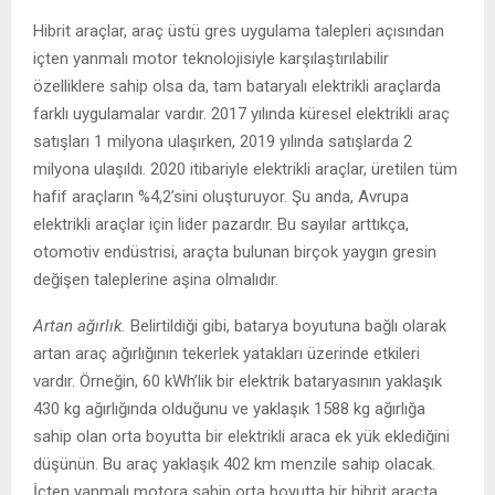
Hibrit araçlar, araç üstü gres uygulama talepleri açısından
içten yanmalı motor teknolojisiyle karşılaştırılabilir
özelliklere sahip olsa da, tam bataryalı elektrikli araçlarda
farklı uygulamalar vardır. 2017 yılında küresel elektrikli araç
satışları 1 milyona ulaşırken, 2019 yılında satışlarda 2
milyona ulaşıldı. 2020 itibariyle elektrikli araçlar, üretilen tüm
hafif araçların %4,2’sini oluşturuyor. Şu anda, Avrupa
elektrikli araçlar için lider pazardır. Bu sayılar arttıkça,
otomotiv endüstrisi, araçta bulunan birçok yaygın gresin
değişen taleplerine aşina olmalıdır.
Artan ağırlık.
Belirtildiği gibi, batarya boyutuna bağlı olarak
artan araç ağırlığının tekerlek yatakları üzerinde etkileri
vardır. Örneğin, 60 kWh’lik bir elektrik bataryasının yaklaşık
430 kg ağırlığında olduğunu ve yaklaşık 1588 kg ağırlığa
sahip olan orta boyutta bir elektrikli araca ek yük eklediğini
düşünün. Bu araç yaklaşık 402 km menzile sahip olacak.
İçten yanmalı motora sahip orta boyutta bir hibrit araçta