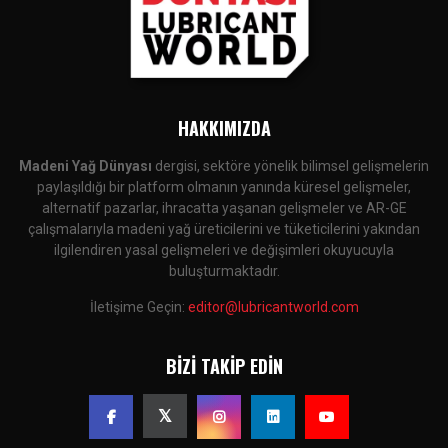
HAKKIMIZDA
Madeni Yağ Dünyası
dergisi, sektöre yönelik bilimsel gelişmelerin
paylaşıldığı bir platform olmanın yanında küresel gelişmeler,
alternatif pazarlar, ihracatta yaşanan gelişmeler ve AR-GE
çalışmalarıyla madeni yağ üreticilerini ve tüketicilerini yakından
ilgilendiren yasal gelişmeleri ve değişimleri okuyucuyla
buluşturmaktadır.
İletişime Geçin:
editor@lubricantworld.com
BIZI TAKIP EDIN