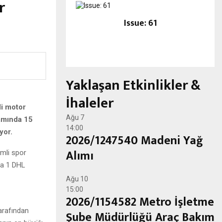
r
Issue: 61
Yaklaşan Etkinlikler &
İhaleler
li motor
Ağu
7
samında 15
14:00
yor.
2026/1247540 Madeni Yağ
Alımı
emli spor
la 1 DHL
Ağu
10
15:00
2026/1154582 Metro İşletme
tarafından
Şube Müdürlüğü Araç Bakım