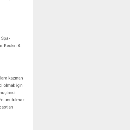
n Spa-
r. Keskin 8.
alara kazınan
i olmak için
nuçlandı.
. En unutulmaz
ebastian