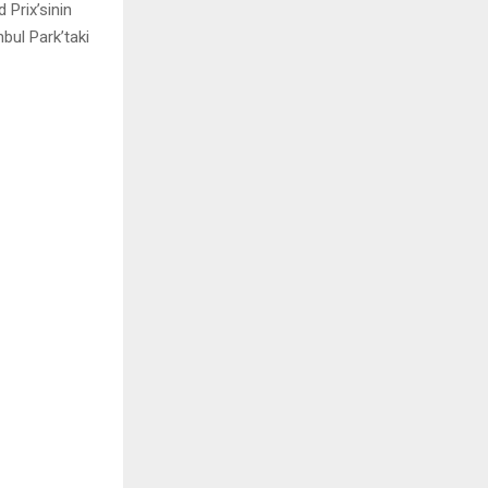
 Prix’sinin
bul Park’taki