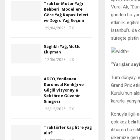
Traktör Motor Yağı
Vural Ak, “Düny
Rehberi: Modellere
Göre Yağ Kapasiteleri
günden bu yana
ve Doğru Yağ Seçimi
etkinlik, eğit
29/04/2025
0
İstanbul’u da d
süreçte pistin
Sağlıklı Yağ, Mutlu
Ekipman
12/06/2023
0
“Yarışlar sey
Tüm dünyayı et
ADCO, Yenilenen
Kurumsal Kimliği ve
Grand Prix etki
Güçlü Vizyonuyla
Kurulu’nun aldı
Sektörde Güvenin
Simgesi
kararla, yarışı
23/12/2025
0
Konuyla ilgili
çok kez belirt
Traktörler kaç litre yağ
itibaren hazır
alır?
ülkemize geri