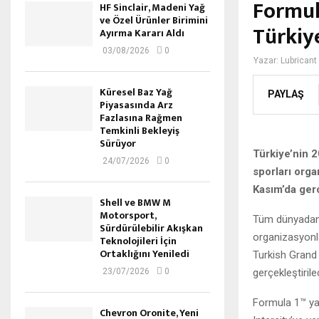
Formul
HF Sinclair, Madeni Yağ
ve Özel Ürünler Birimini
Türkiy
Ayırma Kararı Aldı
03/08/2026
0
Yazar:
Lubricant
Küresel Baz Yağ
PAYLAŞ
Piyasasında Arz
Fazlasına Rağmen
Temkinli Bekleyiş
Sürüyor
Türkiye’nin 2
24/07/2026
0
sporları orga
Kasım’da gerç
Shell ve BMW M
Motorsport,
Tüm dünyadan m
Sürdürülebilir Akışkan
organizasyonl
Teknolojileri İçin
Ortaklığını Yeniledi
Turkish Grand 
gerçekleştirile
23/07/2026
0
Formula 1™ yar
Chevron Oronite, Yeni