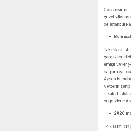
Coronavirüs sa
güzel yıllarım
de İstanbul Pa
Belirsiz
Takımlara İsta
gerçekleştiril
emişli V8’ler y
sağlamayacak. 
Ayrıca bu saha
Vettel’in sahi
rekabet edebi
sürprizlerle do
2020 mod
14 Kasım için 