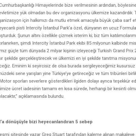
 Cumhurbaşkanlığı Himayelerinde bize verilmesinin ardından, böylesine
vletimize yük olmadan bu dev organizasyonu ülkemize kazandırdık. T
ganizasyon için halkımızı da mutlu etmek amacıyla büyük çaba sarf et
yecanlı pisti Intercity İstanbul Park’a özel, dünyanın en ucuz Formul
şturduk. Şunun altını özellikle çizmek isterim ki; biz tüm katılımcılarım
ırlanırken, şimdi Intercity İstanbul Park ekibi 85 milyonun kalbinde mis
mız güçle tüm dünyada 2 milyar kişinin izleyeceği Turkish Grand Prix 2
ır şekilde gerçekleştirecek ve ülkemizi en iyi şekilde tanıtma misyon
eğiz. Eminim ki seyircisiz de olsa burada sergileyeceğimiz kusursuz e
zdeki sene yarışları yine Türkiye’ye getireceğiz ve tüm tribünleri birli
Motor sporları severlere gösterdikleri ilgiden dolayı ayrıca teşekkür ed
rimize ücret iadesinin tamamı en kısa sürede, herhangi bir kesinti olma
ılacaktır,” açıklamasında bulundu.
ul’a dönüşüyle bizi heyecanlandıran 5 sebep
esmi sitesinde yazar Greg Stuart tarafından kaleme alınan makaleye a