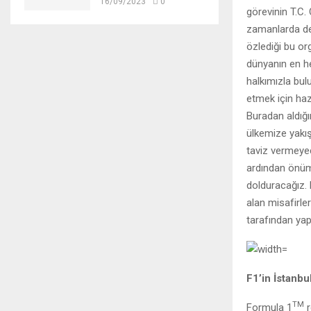
16/09/2023
0
görevinin T.C.
zamanlarda de
özlediği bu or
dünyanın en he
halkımızla bulu
etmek için haz
Buradan aldığı
ülkemize yakış
taviz vermeyec
ardından önümü
dolduracağız. 
alan misafirle
tarafından yap
F1’in İstanb
TM
Formula 1
r