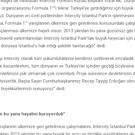
erildiğini de hatırlatan Intercity Yönetim Kurulu Başkanı Vural Ak, “Dün
 organizasyonu Formula 1™’i tekrar Türkiye’ye getirdiğimiz için büyük
z. Dünyanın en özel pistlerinden Intercity İstanbul Park’ın işletmesini
na, Formula 1™ yarışlarının ülkemize geri getirilmesi konusundaki çalı
çlanması ülkemize hayırlı olsun. 2013 yılından bu yana gözümüz gibi 
 önemli yatırımlarından Intercity İstanbul Park’taki büyük heyecan için ç
 dünyaya İstanbul’u hak ettiği şekilde tanıtacağız” dedi.
 Intercity olarak tüm yükümlülüklerini kendimiz üstlenerek imzaladık.
e kazandırırken, tüm dünyanın ve Türkiye’nin içinden geçtiği böylesine
vletimize yük olmamak çok önemliydi. Proje süresince devletimizin d
hissettik. Başta Sayın Cumhurbaşkanımız Recep Tayyip Erdoğan ol
teşekkürlerimizi sunuyoruz” dedi.
an bu yana hayalini kuruyorduk”
şlarının ülkemize geri getirilmesi çalışmalarını, Intercity İstanbul Park
ıkları 2013 yılından bu yana büyük bir arzu ve titizlikle yürüttüklerini d