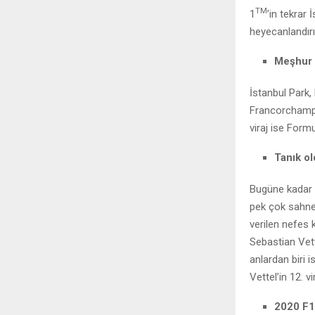
TM
1
’in tekrar
heyecanlandırı
Meşhur 8
İstanbul Park,
Francorchamps p
viraj ise Form
Tanık o
Bugüne kadar y
pek çok sahne
verilen nefes 
Sebastian Vett
anlardan biri 
Vettel’in 12. v
2020 F1 