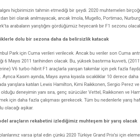
lgını hiçbirimizin tahmin etmediği bir şeydi. 2020 muhtemelen birço
ızdan biri olarak anılmayacak, ancak Imola, Mugello, Portimao, Nurbur
rk’ta arabaların yarıştığını gördüğümüz heyecanlı bir F1 sezonu olaca
liklerle dolu bir sezona daha da belirsizlik katacak
nbul Park için Cuma verileri verilecek. Ancak bu veriler son Cuma an
diği 6 Mayıs 2011 tarihinden olacak. Bu, yüksek bastırma kuvveti, (2011
erine) V6 turbo-hibrit F1 araçlarla yarışan takımlar için pek fazla fayd
Ayrıca Kasım ayında, Mayıs ayına kıyasla sıcaklıklar 10 derece daha
da yarışlara katılan Lewis Hamilton, Kimi Raikkonen, Sergio Perez v
p olduğu deneyimin yanı sıra, genç sürücüler Vettel, Raikkonen ve Hami
lmek için daha fazla çalışması gerekecek. Tüm bu nedenlerle yarış h
lu olacağı aşikar.
el araçların rekabetini izlediğimiz muhteşem bir yarış olacak
planlarınız varsa iptal edin çünkü 2020 Türkiye Grand Prix’si için elem