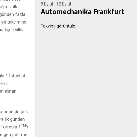
8 Eylül
-
12 Eylül
ığımız ilk
Automechanika Frankfurt
 günden fazla
yılı takvimine
Takvimi görüntüle
dığı 9 yıllık
la 1 İstanbul
ndemi
an alınan
ha önce de pek
öre ilk günden
TM
k Formula 1
’i
ze geri getirme