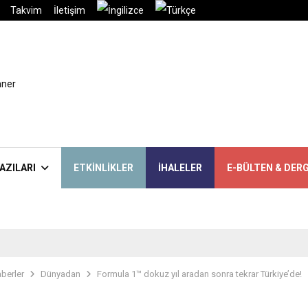
Takvim
İletişim
AZILARI
ETKINLIKLER
İHALELER
E-BÜLTEN & DERG
berler
Dünyadan
Formula 1™ dokuz yıl aradan sonra tekrar Türkiye’de!