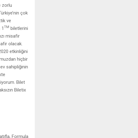
 zorlu
ürkiye’nin çok
tik ve
TM
a 1
biletlerini
ızı misafir
afir olacak.
020 etkinliğini
umuzdan hiçbir
v sahipliğinin
kte
iyorum. Bilet
ksızın Biletix
tıfla, Formula