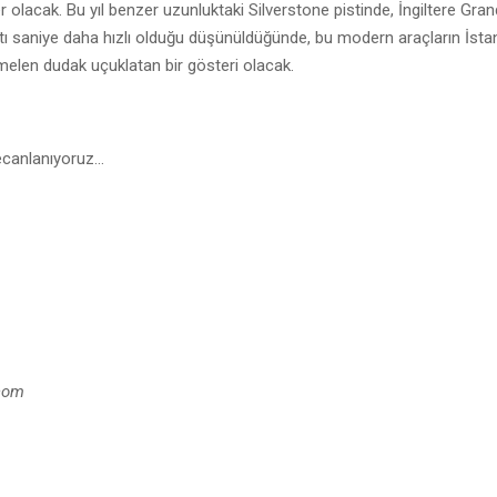
 olacak. Bu yıl benzer uzunluktaki Silverstone pistinde, İngiltere Grand
tı saniye daha hızlı olduğu düşünüldüğünde, bu modern araçların İstan
elen dudak uçuklatan bir gösteri olacak.
ecanlanıyoruz…
.com