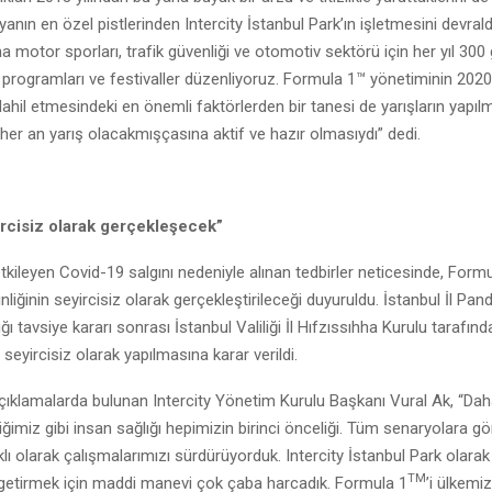
anın en özel pistlerinden Intercity İstanbul Park’ın işletmesini devrald
 motor sporları, trafik güvenliği ve otomotiv sektörü için her yıl 300
im programları ve festivaller düzenliyoruz. Formula 1™ yönetiminin 2020 
ahil etmesindeki en önemli faktörlerden bir tanesi de yarışların yapılma
 her an yarış olacakmışçasına aktif ve hazır olmasıydı” dedi.
ircisiz olarak gerçekleşecek”
kileyen Covid-19 salgını nedeniyle alınan tedbirler neticesinde, Formu
nliğinin seyircisiz olarak gerçekleştirileceği duyuruldu. İstanbul İl Pa
ğı tavsiye kararı sonrası İstanbul Valiliği İl Hıfzıssıhha Kurulu tarafınd
n seyircisiz olarak yapılmasına karar verildi.
 açıklamalarda bulunan Intercity Yönetim Kurulu Başkanı Vural Ak, “Da
tiğimiz gibi insan sağlığı hepimizin birinci önceliği. Tüm senaryolara g
lıklı olarak çalışmalarımızı sürdürüyorduk. Intercity İstanbul Park olara
TM
 getirmek için maddi manevi çok çaba harcadık. Formula 1
’i ülkemi