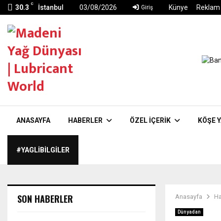
C
30.3
İstanbul
03/08/2026
Künye
Reklam
Giriş
ANASAYFA
HABERLER
ÖZEL İÇERIK
KÖŞE Y
#YAGLIBILGILER
SON HABERLER
Anasayfa
Ha
Dünyadan