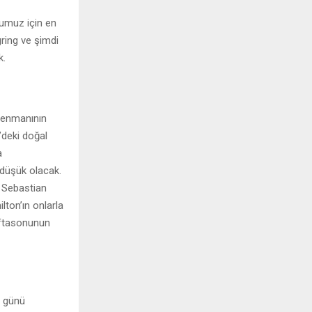
ğumuz için en
gring ve şimdi
k.
trenmanının
’deki doğal
a
 düşük olacak.
e Sebastian
lton’ın onlarla
aftasonunun
e günü