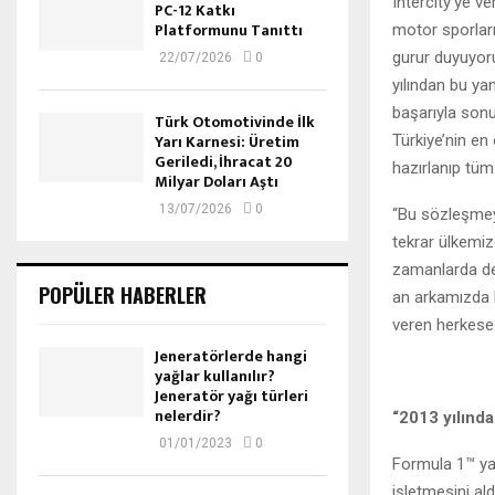
Intercity’ye v
PC-12 Katkı
Platformunu Tanıttı
motor sporları
gurur duyuyoru
22/07/2026
0
yılından bu ya
başarıyla sonu
Türk Otomotivinde İlk
Yarı Karnesi: Üretim
Türkiye’nin en
Geriledi, İhracat 20
hazırlanıp tüm
Milyar Doları Aştı
13/07/2026
0
“Bu sözleşmeyi
tekrar ülkemiz
zamanlarda de
POPÜLER HABERLER
an arkamızda 
veren herkese 
Jeneratörlerde hangi
yağlar kullanılır?
Jeneratör yağı türleri
nelerdir?
“2013 yılınd
01/01/2023
0
Formula 1™ yarı
işletmesini ald