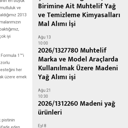
yanın en büyük
Birimine Ait Muhtelif Yağ
 mutluluk ve
ve Temizleme Kimyasalları
 aldığımız 2013
Mal Alımı İşi
şmalarımızın
baktığımız,
ok iyi
Ağu
13
10:00
2026/1327780 Muhtelif
 Formula 1™’i
Marka ve Model Araçlarda
 zorlu
Kullanılmak Üzere Madeni
esteğini her
Yağ Alımı işi
mak üzere emek
Ağu
21
10:30
2026/1312260 Madeni yağ
ürünleri
 pistinin
Eyl
8
e ifade eden