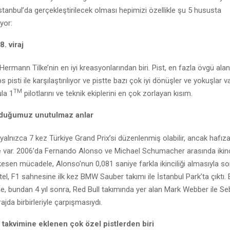
 İstanbul’da gerçekleştirilecek olması hepimizi özellikle şu 5 hususta
yor:
. viraj
 Hermann Tilke’nin en iyi kreasyonlarından biri. Pist, en fazla övgü ala
isti ile karşılaştırılıyor ve pistte bazı çok iyi dönüşler ve yokuşlar va
TM
ula 1
pilotlarını ve teknik ekiplerini en çok zorlayan kısım.
lduğumuz unutulmaz anlar
alnızca 7 kez Türkiye Grand Prix’si düzenlenmiş olabilir, ancak hafız
 var. 2006’da Fernando Alonso ve Michael Schumacher arasında ikinc
kesen mücadele, Alonso’nun 0,081 saniye farkla ikinciliği almasıyla so
el, F1 sahnesine ilk kez BMW Sauber takımı ile İstanbul Park’ta çıktı
ise, bundan 4 yıl sonra, Red Bull takımında yer alan Mark Webber ile S
irajda birbirleriyle çarpışmasıydı.
takvimine eklenen çok özel pistlerden biri