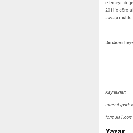
izlemeye değer
2011’e göre al
savaşı muhtem
Şimdiden hey
Kaynaklar:
intercitypark
formula1.com
Yazar