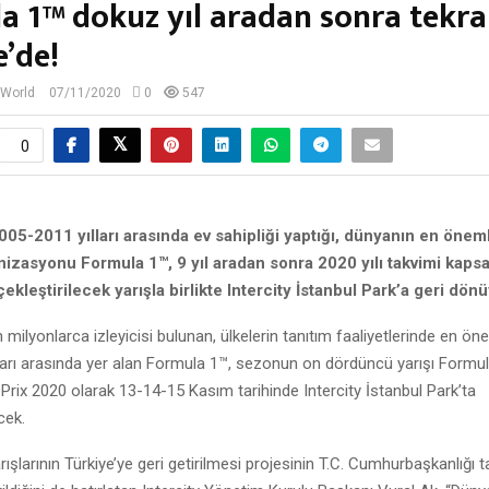
a 1™ dokuz yıl aradan sonra tekra
e’de!
 World
07/11/2020
0
547
0
005-2011 yılları arasında ev sahipliği yaptığı, dünyanın en önem
nizasyonu Formula 1™, 9 yıl aradan sonra 2020 yılı takvimi kap
ekleştirilecek yarışla birlikte Intercity İstanbul Park’a geri dönü
ilyonlarca izleyicisi bulunan, ülkelerin tanıtım faaliyetlerinde en ön
arı arasında yer alan Formula 1™, sezonun on dördüncü yarışı Formu
Prix 2020 olarak 13-14-15 Kasım tarihinde Intercity İstanbul Park’ta
cek.
ışlarının Türkiye’ye geri getirilmesi projesinin T.C. Cumhurbaşkanlığı 