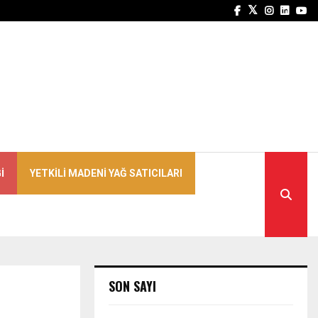
Facebook
Twitter
Instagra
Linked
Yo
I
YETKILI MADENI YAĞ SATICILARI
SON SAYI