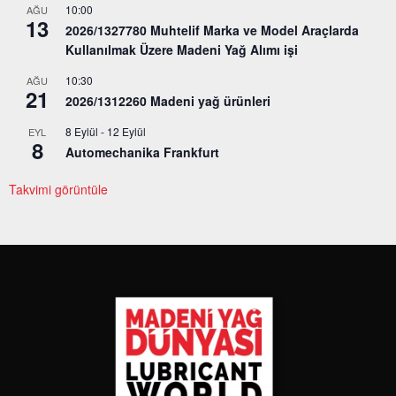
10:00
AĞU
13
2026/1327780 Muhtelif Marka ve Model Araçlarda
Kullanılmak Üzere Madeni Yağ Alımı işi
10:30
AĞU
21
2026/1312260 Madeni yağ ürünleri
8 Eylül
-
12 Eylül
EYL
8
Automechanika Frankfurt
Takvimi görüntüle