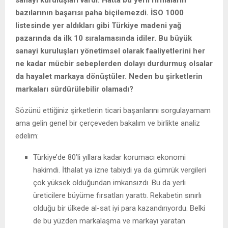
sanayi kuruluşları vardı. Hatta bu yerli firmaların
bazılarının başarısı paha biçilemezdi. İSO 1000
listesinde yer aldıkları gibi Türkiye madeni yağ
pazarında da ilk 10 sıralamasında idiler. Bu büyük
sanayi kuruluşları yönetimsel olarak faaliyetlerini her
ne kadar mücbir sebeplerden dolayı durdurmuş olsalar
da hayalet markaya dönüştüler. Neden bu şirketlerin
markaları sürdürülebilir olamadı?
Sözünü ettiğiniz şirketlerin ticari başarılarını sorgulayamam
ama gelin genel bir çerçeveden bakalım ve birlikte analiz
edelim:
Türkiye’de 80’li yıllara kadar korumacı ekonomi
hakimdi. İthalat ya izne tabiydi ya da gümrük vergileri
çok yüksek olduğundan imkansızdı. Bu da yerli
üreticilere büyüme fırsatları yarattı. Rekabetin sınırlı
olduğu bir ülkede al-sat iyi para kazandırıyordu. Belki
de bu yüzden markalaşma ve markayı yaratan