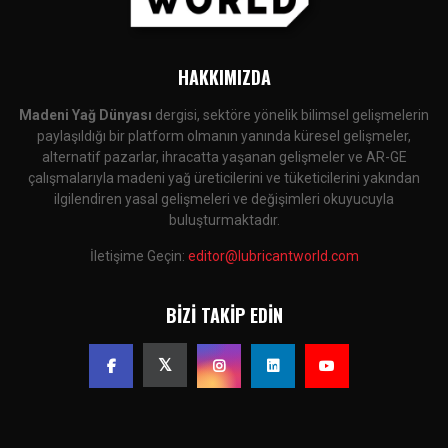
HAKKIMIZDA
Madeni Yağ Dünyası
dergisi, sektöre yönelik bilimsel gelişmelerin
paylaşıldığı bir platform olmanın yanında küresel gelişmeler,
alternatif pazarlar, ihracatta yaşanan gelişmeler ve AR-GE
çalışmalarıyla madeni yağ üreticilerini ve tüketicilerini yakından
ilgilendiren yasal gelişmeleri ve değişimleri okuyucuyla
buluşturmaktadır.
İletişime Geçin:
editor@lubricantworld.com
BIZI TAKIP EDIN