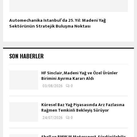
Automechanika Istanbul’da 25. Yıl: Madeni Yağ
Sektörünün Stratejik Buluşma Noktası
SON HABERLER
HF Sinclair, Madeni Yağ ve Özel Ürünler
Birimini Ayırma Kararı Aldı
03/08/2026
0
Küresel Baz Yağ Piyasasında Arz Fazlasına
Rağmen Temkinli Bekleyiş Sürüyor
24/07/2026
0
Shell ve BMW M Motorsport, Sürdürülebilir