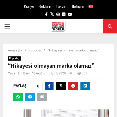
Künye
Reklam
Takvim
İletişim
Facebook
Twitter
Instagram
Linkedin
Youtube
PRIMARY
MENU
Anasayfa
Röportaj
“Hikayesi olmayan marka olamaz”
Röportaj
“Hikayesi olmayan marka olamaz”
Yazar:
Elif Bervi Ağanoğlu
08/07/2020
0
561
PAYLAŞ
0