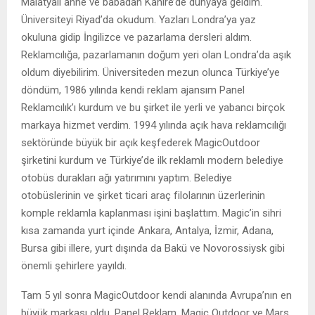
Malatyalı anne ve babadan Kahire’de dünyaya geldim.
Üniversiteyi Riyad’da okudum. Yazları Londra’ya yaz
okuluna gidip İngilizce ve pazarlama dersleri aldım.
Reklamcılığa, pazarlamanın doğum yeri olan Londra’da aşık
oldum diyebilirim. Üniversiteden mezun olunca Türkiye’ye
döndüm, 1986 yılında kendi reklam ajansım Panel
Reklamcılık’ı kurdum ve bu şirket ile yerli ve yabancı birçok
markaya hizmet verdim. 1994 yılında açık hava reklamcılığı
sektöründe büyük bir açık keşfederek MagicOutdoor
şirketini kurdum ve Türkiye’de ilk reklamlı modern belediye
otobüs durakları ağı yatırımını yaptım. Belediye
otobüslerinin ve şirket ticari araç filolarının üzerlerinin
komple reklamla kaplanması işini başlattım. Magic’in sihri
kısa zamanda yurt içinde Ankara, Antalya, İzmir, Adana,
Bursa gibi illere, yurt dışında da Bakü ve Novorossiysk gibi
önemli şehirlere yayıldı.
Tam 5 yıl sonra MagicOutdoor kendi alanında Avrupa’nın en
büyük markası oldu. Panel Reklam, Magic Outdoor ve Mars