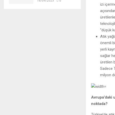
16/09/2023
0
izi içerm
açısından
üretilenl
teknoloji
“düşük k
Atık yağl
önemli b
yerli kay
sağlar h
üretilen
Sadece T
milyon d
Avrupa’daki 
noktada?
Türkiye’de atı