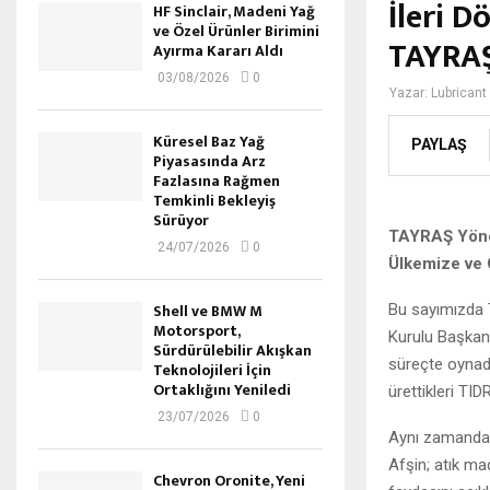
İleri 
HF Sinclair, Madeni Yağ
ve Özel Ürünler Birimini
TAYRA
Ayırma Kararı Aldı
03/08/2026
0
Yazar:
Lubricant
Küresel Baz Yağ
PAYLAŞ
Piyasasında Arz
Fazlasına Rağmen
Temkinli Bekleyiş
Sürüyor
TAYRAŞ Yöne
24/07/2026
0
Ülkemize ve
Shell ve BMW M
Bu sayımızda T
Motorsport,
Kurulu Başkan
Sürdürülebilir Akışkan
süreçte oynadı
Teknolojileri İçin
Ortaklığını Yeniledi
ürettikleri TI
23/07/2026
0
Aynı zamanda 
Afşin; atık ma
Chevron Oronite, Yeni