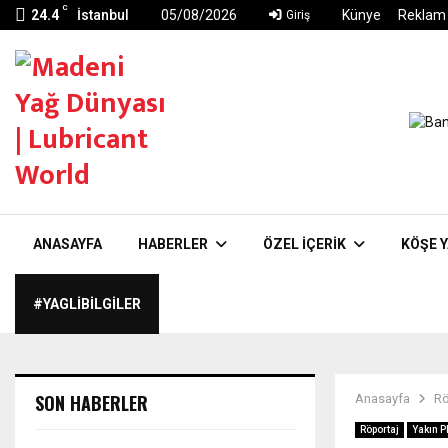
C
24.4
İstanbul
05/08/2026
Künye
Reklam
Giriş
ANASAYFA
HABERLER
ÖZEL İÇERIK
KÖŞE Y
#YAGLIBILGILER
SON HABERLER
Anasayfa
Rö
Röportaj
Yakın P