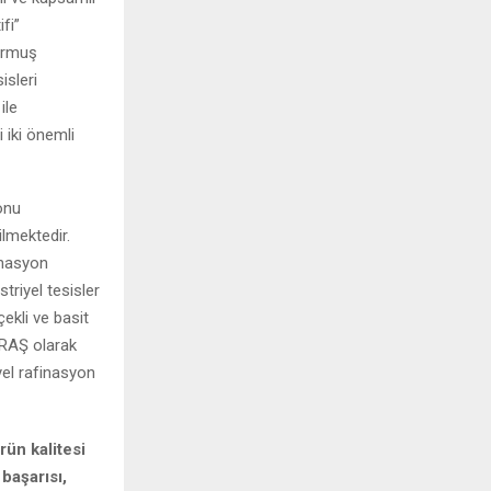
fi”
turmuş
isleri
ile
i iki önemli
onu
lmektedir.
inasyon
triyel tesisler
ekli ve basit
YRAŞ olarak
yel rafinasyon
rün kalitesi
başarısı,