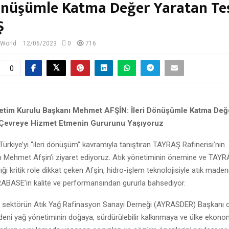
Dönüşümle Katma Değer Yaratan Tes
Ş
 World
12/06/2023
0
716
0
tim Kurulu Başkanı Mehmet AFŞİN:
İleri Dönüşümle Katma Değe
 Çevreye Hizmet Etmenin Gururunu Yaşıyoruz
ürkiye’yi “ileri dönüşüm” kavramıyla tanıştıran TAYRAŞ Rafinerisi’ni
ı Mehmet Afşin’i ziyaret ediyoruz. Atık yönetiminin önemine ve TAYR
ğı kritik role dikkat çeken Afşin, hidro-işlem teknolojisiyle atık maden
DRABASE’in kalite ve performansından gururla bahsediyor.
sektörün Atık Yağ Rafinasyon Sanayi Derneği (AYRASDER) Başkanı
deni yağ yönetiminin doğaya, sürdürülebilir kalkınmaya ve ülke ekono