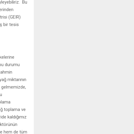
eyebiliriz. Bu
erinden
risi (GEIR)
ş bir tesis
kelerine
 bu durumu
 tahmin
 yağ miktarının
ye gelmemizde,
nu
oplama
yağ toplama ve
ide kaldığımız
ektörünün
nde hem de tüm