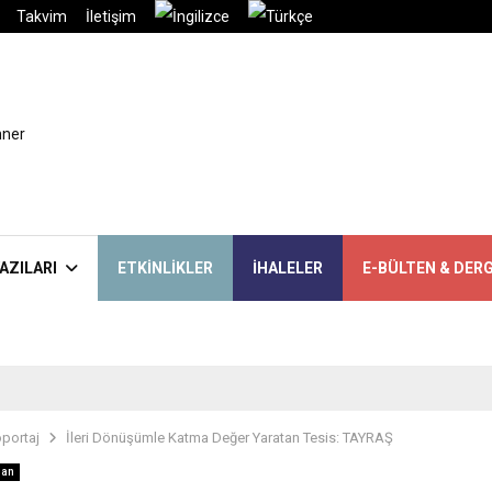
Takvim
İletişim
AZILARI
ETKINLIKLER
İHALELER
E-BÜLTEN & DERG
portaj
İleri Dönüşümle Katma Değer Yaratan Tesis: TAYRAŞ
lan