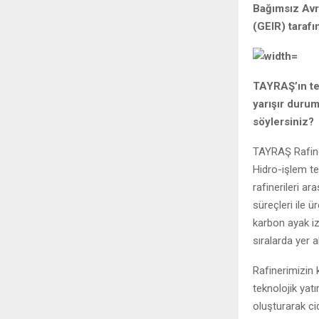
Bağımsız Avru
(GEIR) tarafı
TAYRAŞ’ın tek
yarışır durum
söylersiniz?
TAYRAŞ Rafiner
Hidro-işlem te
rafinerileri ar
süreçleri ile ü
karbon ayak iz
sıralarda yer a
Rafinerimizin 
teknolojik yat
oluşturarak ci