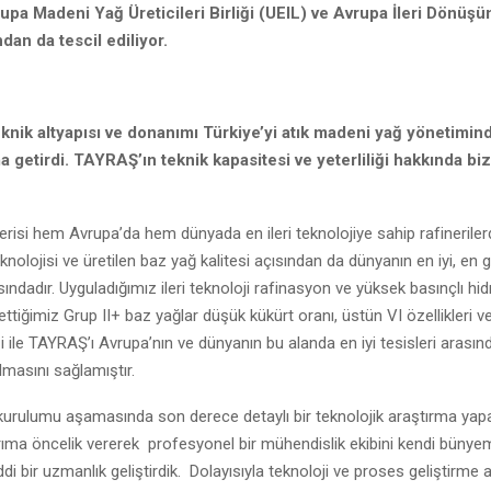
pa Madeni Yağ Üreticileri Birliği (UEIL) ve Avrupa İleri Dönüşü
ndan da tescil ediliyor.
nik altyapısı ve donanımı Türkiye’yi atık madeni yağ yönetimin
a getirdi. TAYRAŞ’ın teknik kapasitesi ve yeterliliği hakkında bi
isi hem Avrupa’da hem dünyada en ileri teknolojiye sahip rafinerilerde
knolojisi ve üretilen baz yağ kalitesi açısından da dünyanın en iyi, en 
asındadır. Uyguladığımız ileri teknoloji rafinasyon ve yüksek basınçlı hi
rettiğimiz Grup II+ baz yağlar düşük kükürt oranı, üstün VI özellikleri 
i ile TAYRAŞ’ı Avrupa’nın ve dünyanın bu alanda en iyi tesisleri arasın
lmasını sağlamıştır.
kurulumu aşamasında son derece detaylı bir teknolojik araştırma yapar
ırıma öncelik vererek profesyonel bir mühendislik ekibini kendi bünye
ddi bir uzmanlık geliştirdik. Dolayısıyla teknoloji ve proses geliştirme 