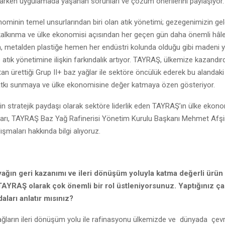
larken uygulamada yaşanan sorunları ve çözüm önerilerini paylaşıyor.
minin temel unsurlarından biri olan atık yönetimi; gezegenimizin gel
 kalkınma ve ülke ekonomisi açısından her geçen gün daha önemli hâle 
, metalden plastiğe hemen her endüstri kolunda olduğu gibi madeni 
atık yönetimine ilişkin farkındalık artıyor. TAYRAŞ, ülkemize kazandır
ktan ürettiği Grup II+ baz yağlar ile sektöre öncülük ederek bu alandaki
atkı sunmaya ve ülke ekonomisine değer katmaya özen gösteriyor.
in stratejik paydaşı olarak sektöre liderlik eden TAYRAŞ’ın ülke ekon
ları, TAYRAŞ Baz Yağ Rafinerisi Yönetim Kurulu Başkanı Mehmet Afşin
ışmaları hakkında bilgi alıyoruz.
ağın geri kazanımı ve ileri dönüşüm yoluyla katma değerli ürün
AYRAŞ olarak çok önemli bir rol üstleniyorsunuz. Yaptığınız ça
aları anlatır mısınız?
ağların ileri dönüşüm yolu ile rafinasyonu ülkemizde ve dünyada çev