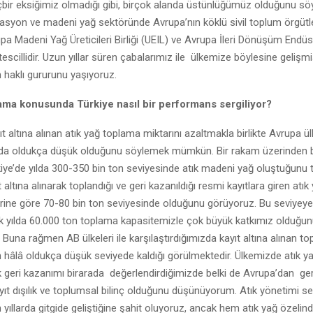
bir eksiğimiz olmadığı gibi, birçok alanda üstünlüğümüz olduğunu söyl
nasyon ve madeni yağ sektöründe Avrupa’nın köklü sivil toplum örgütl
a Madeni Yağ Üreticileri Birliği (UEIL) ve Avrupa İleri Dönüşüm Endüst
escillidir. Uzun yıllar süren çabalarımız ile ülkemize böylesine gelişmi
 haklı gururunu yaşıyoruz.
lama konusunda Türkiye nasıl bir performans sergiliyor?
t altına alınan atık yağ toplama miktarını azaltmakla birlikte Avrupa ül
zda oldukça düşük olduğunu söylemek mümkün. Bir rakam üzerinden
kiye’de yılda 300-350 bin ton seviyesinde atık madeni yağ oluştuğunu
 altına alınarak toplandığı ve geri kazanıldığı resmi kayıtlara giren atık
lerine göre 70-80 bin ton seviyesinde olduğunu görüyoruz. Bu seviye
 yılda 60.000 ton toplama kapasitemizle çok büyük katkımız olduğu
una rağmen AB ülkeleri ile karşılaştırdığımızda kayıt altına alınan t
 hâlâ oldukça düşük seviyede kaldığı görülmektedir. Ülkemizde atık 
 geri kazanımı birarada değerlendirdiğimizde belki de Avrupa’dan ger
yıt dışılık ve toplumsal bilinç olduğunu düşünüyorum. Atık yönetimi s
yıllarda gitgide geliştiğine şahit oluyoruz, ancak hem atık yağ özeli