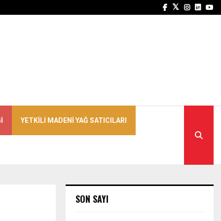
Facebook
Twitter
Instagra
Linked
Yo
I
YETKILI MADENI YAĞ SATICILARI
SON SAYI