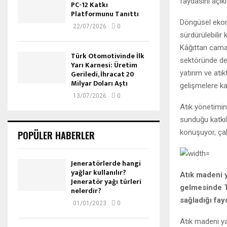
faydasını açık
PC-12 Katkı
Platformunu Tanıttı
Döngüsel ekono
22/07/2026
0
sürdürülebilir
Kâğıttan cama
Türk Otomotivinde İlk
sektöründe de 
Yarı Karnesi: Üretim
yatırım ve atı
Geriledi, İhracat 20
Milyar Doları Aştı
gelişmelere k
13/07/2026
0
Atık yönetimin
sunduğu katkı
konuşuyor, çal
POPÜLER HABERLER
Jeneratörlerde hangi
yağlar kullanılır?
Atık madeni y
Jeneratör yağı türleri
gelmesinde T
nelerdir?
sağladığı fayd
01/01/2023
0
Atık madeni y