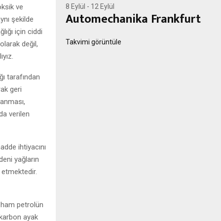
oksik ve
8 Eylül
-
12 Eylül
Automechanika Frankfurt
aynı şekilde
ığı için ciddi
Takvimi görüntüle
olarak değil,
yız.
ığı tarafından
ak geri
planması,
da verilen
adde ihtiyacını
deni yağların
 etmektedir.
ar ham petrolün
 karbon ayak