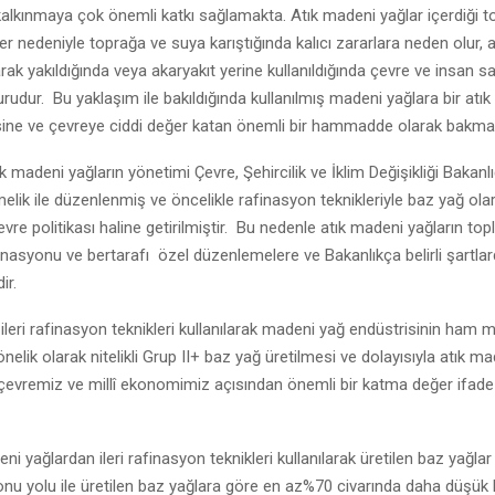
 kalkınmaya çok önemli katkı sağlamakta. Atık madeni yağlar içerdiği t
ikler nedeniyle toprağa ve suya karıştığında kalıcı zararlara neden olur, 
ak yakıldığında veya akaryakıt yerine kullanıldığında çevre ve insan sağl
rudur. Bu yaklaşım ile bakıldığında kullanılmış madeni yağlara bir atık 
ine ve çevreye ciddi değer katan önemli bir hammadde olarak bakmalı
k madeni yağların yönetimi Çevre, Şehircilik ve İklim Değişikliği Bakanl
melik ile düzenlenmiş ve öncelikle rafinasyon teknikleriyle baz yağ olar
evre politikası haline getirilmiştir. Bu nedenle atık madeni yağların to
inasyonu ve bertarafı özel düzenlemelere ve Bakanlıkça belirli şartlar
ir.
 ileri rafinasyon teknikleri kullanılarak madeni yağ endüstrisinin ham m
elik olarak nitelikli Grup II+ baz yağ üretilmesi ve dolayısıyla atık ma
çevremiz ve millî ekonomimiz açısından önemli bir katma değer ifade
ni yağlardan ileri rafinasyon teknikleri kullanılarak üretilen baz yağl
onu yolu ile üretilen baz yağlara göre en az%70 civarında daha düşük