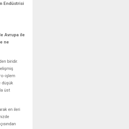
m Endüstrisi
de Avrupa ile
ze ne
n biridir.
gelişmiş
dro-işlem
ve düşük
da üst
ak en ileri
mizde
açısından