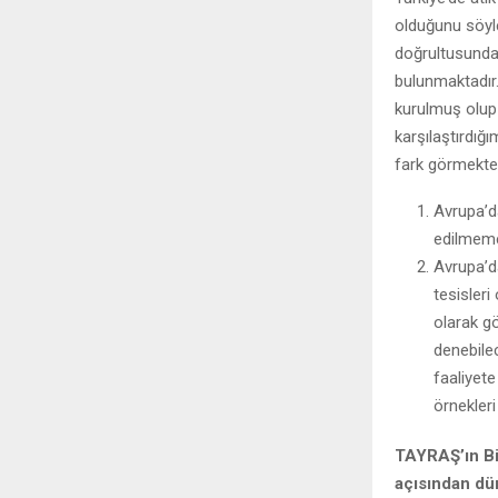
olduğunu söyley
doğrultusunda
bulunmaktadır.
kurulmuş olup 
karşılaştırdığı
fark görmekte
Avrupa’da
edilmeme
Avrupa’d
tesisleri
olarak g
denebile
faaliyete
örnekleri
TAYRAŞ’ın Bil
açısından dün