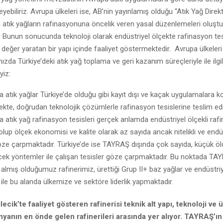
ebiliriz. Avrupa ülkeleri ise, AB’nin yayınlamış olduğu “Atık Yağ Direkti
 atık yağların rafinasyonuna öncelik veren yasal düzenlemeleri oluş
 Bunun sonucunda teknoloji olarak endüstriyel ölçekte rafinasyon tes
değer yaratan bir yapı içinde faaliyet göstermektedir. Avrupa ülkeleri 
mızda Türkiye’deki atık yağ toplama ve geri kazanım süreçleriyle ile ilgil
yiz:
 atık yağlar Türkiye’de olduğu gibi kayıt dışı ve kaçak uygulamalara k
kte, doğrudan teknolojik çözümlerle rafinasyon tesislerine teslim edi
a atık yağ rafinasyon tesisleri gerçek anlamda endüstriyel ölçekli raf
 olup ölçek ekonomisi ve kalite olarak az sayıda ancak nitelikli ve endüs
öze çarpmaktadır. Türkiye’de ise TAYRAŞ dışında çok sayıda, küçük ölç
cek yöntemler ile çalışan tesisler göze çarpmaktadır. Bu noktada TA
 almış olduğumuz rafinerimiz, ürettiği Grup II+ baz yağlar ve endüstri
 ile bu alanda ülkemize ve sektöre liderlik yapmaktadır.
ecik’te faaliyet gösteren rafinerisi teknik alt yapı, teknoloji ve ü
yanın en önde gelen rafinerileri arasında yer alıyor. TAYRAŞ’ın 