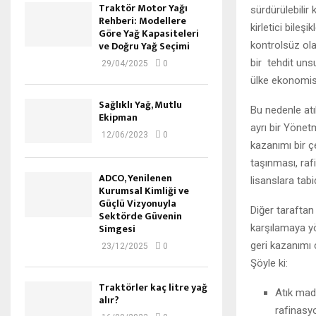
Traktör Motor Yağı
sürdürülebilir
Rehberi: Modellere
kirletici bileş
Göre Yağ Kapasiteleri
ve Doğru Yağ Seçimi
kontrolsüz olar
bir tehdit unsu
29/04/2025
0
ülke ekonomis
Sağlıklı Yağ, Mutlu
Bu nedenle atı
Ekipman
ayrı bir Yönet
12/06/2023
0
kazanımı bir ç
taşınması, raf
ADCO, Yenilenen
lisanslara tabid
Kurumsal Kimliği ve
Güçlü Vizyonuyla
Diğer taraftan
Sektörde Güvenin
Simgesi
karşılamaya yön
geri kazanımı 
23/12/2025
0
Şöyle ki:
Traktörler kaç litre yağ
Atık made
alır?
rafinasy