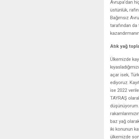
Avrupa’dan hiç
üstünlük, rafi
Bağımsız Avrup
tarafından da t
kazandırmanın
Atık yağ top
Ülkemizde kayı
kıyasladığımı
açar isek, Tür
ediyoruz. Kayıt
ise 2022 veri
TAYRAŞ olarak
düşünüyorum. B
rakamlarımızın
baz yağ olarak
iki konunun ka
ülkemizde son 