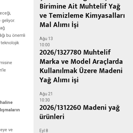
Birimine Ait Muhtelif Yağ
ve Temizleme Kimyasalları
eceği,
geliyor.
Mal Alımı İşi
yağ
dığı bu önemli
Ağu
13
 teknolojik
10:00
2026/1327780 Muhtelif
Marka ve Model Araçlarda
omisine
Kullanılmak Üzere Madeni
’le
Yağ Alımı işi
Ağu
21
10:30
 haline
2026/1312260 Madeni yağ
lışmaların
ürünleri
reye ve
Eyl
8