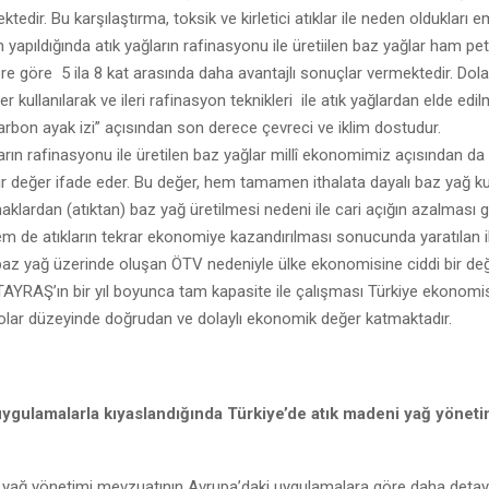
ektedir. Bu karşılaştırma, toksik ve kirletici atıklar ile neden oldukları 
 yapıldığında atık yağların rafinasyonu ile üretiilen baz yağlar ham pe
ere göre 5 ila 8 kat arasında daha avantajlı sonuçlar vermektedir. Dola
ler kullanılarak ve ileri rafinasyon teknikleri ile atık yağlardan elde edi
arbon ayak izi” açısından son derece çevreci ve iklim dostudur.
arın rafinasyonu ile üretilen baz yağlar millî ekonomimiz açısından da
ir değer ifade eder. Bu değer, hem tamamen ithalata dayalı baz yağ ku
naklardan (atıktan) baz yağ üretilmesi nedeni ile cari açığın azalması gi
em de atıkların tekrar ekonomiye kazandırılması sonucunda yaratılan 
 baz yağ üzerinde oluşan ÖTV nedeniyle ülke ekonomisine ciddi bir değ
AYRAŞ’ın bir yıl boyunca tam kapasite ile çalışması Türkiye ekonomis
olar düzeyinde doğrudan ve dolaylı ekonomik değer katmaktadır.
uygulamalarla kıyaslandığında Türkiye’de atık madeni yağ yöneti
k yağ yönetimi mevzuatının Avrupa’daki uygulamalara göre daha detay