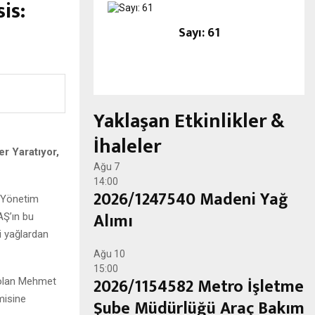
is:
Sayı: 61
Yaklaşan Etkinlikler &
İhaleler
r Yaratıyor,
Ağu
7
14:00
2026/1247540 Madeni Yağ
n Yönetim
Alımı
AŞ’ın bu
i yağlardan
Ağu
10
15:00
2026/1154582 Metro İşletme
 olan Mehmet
misine
Şube Müdürlüğü Araç Bakım