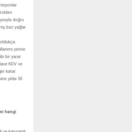
emisyonlar
trolden
yısıyla doğru
lmiş baz yağlar
 oldukça
llanımı yerine
bi bir yarar
ilave KDV ve
er katar.
ine yılda 50
mi hangi
lı ve kapsamlı