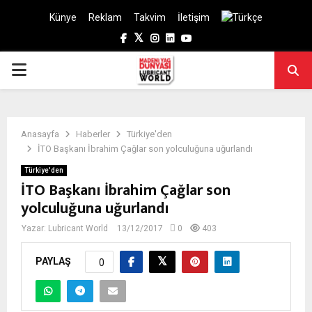
Künye
Reklam
Takvim
İletişim
Facebook
Twitter
Instagram
Linkedin
Youtube
PRIMARY
MENU
Anasayfa
Haberler
Türkiye'den
İTO Başkanı İbrahim Çağlar son yolculuğuna uğurlandı
Türkiye'den
İTO Başkanı İbrahim Çağlar son
yolculuğuna uğurlandı
Yazar:
Lubricant World
13/12/2017
0
403
PAYLAŞ
0