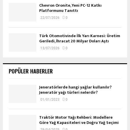
Chevron Oronite, Yeni PC-12 Katkı
Platformunu Tanıttı
22/07/2026
0
Türk Otomotivinde İlk Yarı Karnesi: Üretim
Geriledi, İhracat 20 Milyar Doları Aştı
13/07/2026
0
POPÜLER HABERLER
Jeneratörlerde hangi yağlar kullanılır?
Jeneratör yağı türleri nelerdir?
01/01/2023
0
Traktör Motor Yağı Rehberi: Modellere
Göre Yağ Kapasiteleri ve Doğru Yağ Seçimi
29/04/2025
0