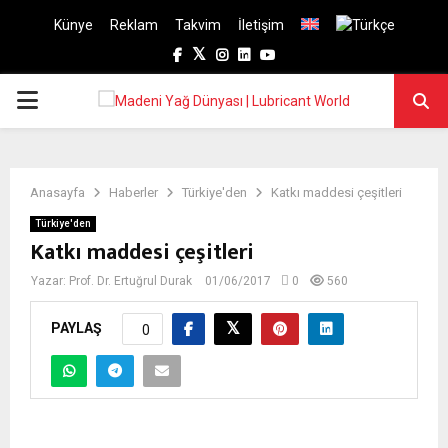
Künye
Reklam
Takvim
İletişim
Facebook
Twitter
Instagram
Linkedin
Youtube
PRIMARY
MENU
Anasayfa
Haberler
Türkiye'den
Katkı maddesi çeşitleri
Türkiye'den
Katkı maddesi çeşitleri
Yazar:
Prof. Dr. Ertuğrul Durak
01/06/2017
0
560
PAYLAŞ
0