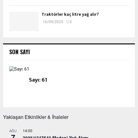
Traktörler kaç litre yağ alır?
16/09/2023
0
SON SAYI
Sayı: 61
Yaklaşan Etkinlikler & İhaleler
14:00
AĞU
7
2026/1247540 Madeni Yağ Alımı