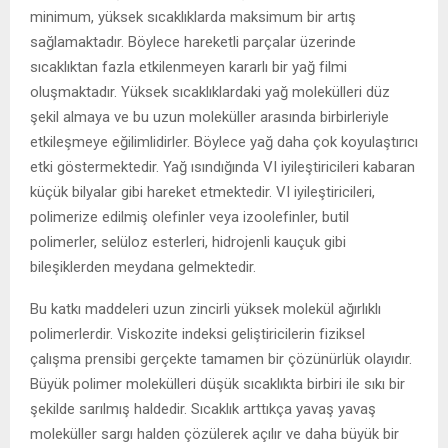
minimum, yüksek sıcaklıklarda maksimum bir artış
sağlamaktadır. Böylece hareketli parçalar üzerinde
sıcaklıktan fazla etkilenmeyen kararlı bir yağ filmi
oluşmaktadır. Yüksek sıcaklıklardaki yağ molekülleri düz
şekil almaya ve bu uzun moleküller arasında birbirleriyle
etkileşmeye eğilimlidirler. Böylece yağ daha çok koyulaştırıcı
etki göstermektedir. Yağ ısındığında VI iyileştiricileri kabaran
küçük bilyalar gibi hareket etmektedir. VI iyileştiricileri,
polimerize edilmiş olefinler veya izoolefinler, butil
polimerler, selüloz esterleri, hidrojenli kauçuk gibi
bileşiklerden meydana gelmektedir.
Bu katkı maddeleri uzun zincirli yüksek molekül ağırlıklı
polimerlerdir. Viskozite indeksi geliştiricilerin fiziksel
çalışma prensibi gerçekte tamamen bir çözünürlük olayıdır.
Büyük polimer molekülleri düşük sıcaklıkta birbiri ile sıkı bir
şekilde sarılmış haldedir. Sıcaklık arttıkça yavaş yavaş
moleküller sargı halden çözülerek açılır ve daha büyük bir