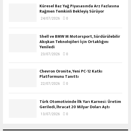
Küresel Baz Yağ Piyasasında Arz Fazlasına
Rağmen Temkinli Bekleyiş Sürüyor
24/07/2026
0
Shell ve BMW M Motorsport, Sürdürülebilir
Akışkan Teknolojileri İçin Ortaklığını
Yeniledi
23/07/2026
0
Chevron Oronite, Yeni PC-12 Katkı
Platformunu Tanıttı
22/07/2026
0
Türk Otomotivinde İlk Yarı Karnesi: Üretim
Geriledi, İhracat 20 Milyar Doları Aştı
13/07/2026
0