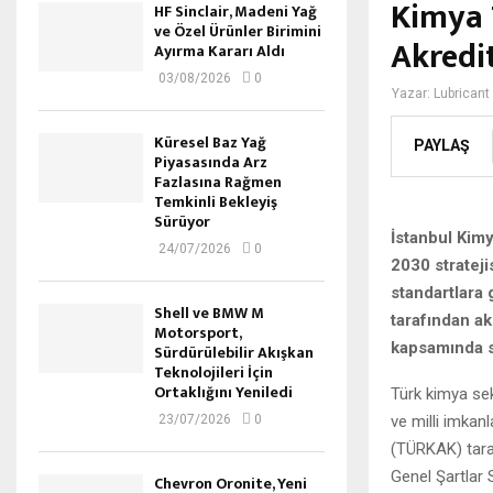
Kimya 
HF Sinclair, Madeni Yağ
ve Özel Ürünler Birimini
Akredit
Ayırma Kararı Aldı
03/08/2026
0
Yazar:
Lubricant
Küresel Baz Yağ
PAYLAŞ
Piyasasında Arz
Fazlasına Rağmen
Temkinli Bekleyiş
Sürüyor
İstanbul Kimy
24/07/2026
0
2030 strateji
standartlara 
Shell ve BMW M
tarafından a
Motorsport,
kapsamında su
Sürdürülebilir Akışkan
Teknolojileri İçin
Ortaklığını Yeniledi
Türk kimya sek
ve milli imkan
23/07/2026
0
(TÜRKAK) taraf
Genel Şartlar 
Chevron Oronite, Yeni