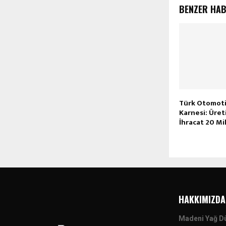
BENZER HA
Türk Otomotiv
Karnesi: Üret
İhracat 20 Mil
HAKKIMIZDA
Madeni Yağ D