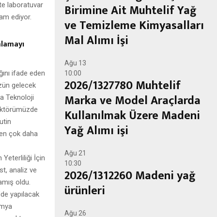
ite laboratuvar
Birimine Ait Muhtelif Yağ
vam ediyor.
ve Temizleme Kimyasalları
Mal Alımı İşi
mlamayı
Ağu
13
ğını ifade eden
10:00
2026/1327780 Muhtelif
zün gelecek
Marka ve Model Araçlarda
a Teknoloji
sektörümüzde
Kullanılmak Üzere Madeni
utin
Yağ Alımı işi
den çok daha
Ağu
21
eterliliği İçin
10:30
t, analiz ve
2026/1312260 Madeni yağ
lamış oldu.
ürünleri
’de yapılacak
imya
Ağu
26