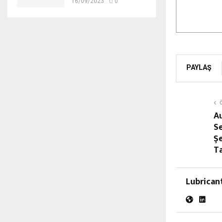
16/09/2023
0
PAYLAŞ
A
S
Şe
T
Lubrican