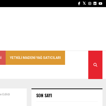
Facebook
Twitter
Instagra
Linked
Yo
I
YETKILI MADENI YAĞ SATICILARI
SON SAYI
 Edildi