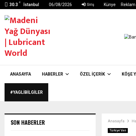
C
30.3
İstanbul
06/08/2026
Künye
Reklam
Giriş
ANASAYFA
HABERLER
ÖZEL İÇERIK
KÖŞE Y
#YAGLIBILGILER
SON HABERLER
Anasayfa
Ha
Türkiye'den