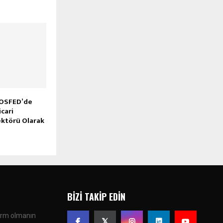
TOSFED’de
cari
ektörü Olarak
BIZI TAKIP EDIN
form olmanın