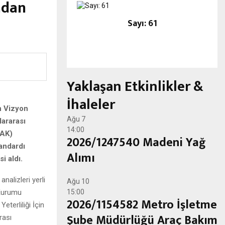
ndan
Sayı: 61
Yaklaşan Etkinlikler &
İhaleler
an Vizyon
Ağu
7
lararası
14:00
KAK)
2026/1247540 Madeni Yağ
andardı
Alımı
i aldı.
nalizleri yerli
Ağu
10
 Kurumu
15:00
2026/1154582 Metro İşletme
terliliği İçin
Şube Müdürlüğü Araç Bakım
rası