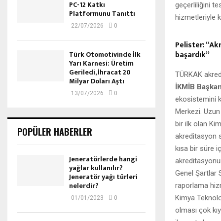
PC-12 Katkı
geçerliliğini t
Platformunu Tanıttı
hizmetleriyle 
22/07/2026
0
Pelister: “A
başardık”
Türk Otomotivinde İlk
Yarı Karnesi: Üretim
Geriledi, İhracat 20
TÜRKAK akredit
Milyar Doları Aştı
İKMİB Başkanı
13/07/2026
0
ekosistemini k
Merkezi. Uzun
bir ilk olan Ki
POPÜLER HABERLER
akreditasyon 
kısa bir süre 
Jeneratörlerde hangi
akreditasyonum
yağlar kullanılır?
Genel Şartlar 
Jeneratör yağı türleri
nelerdir?
raporlama hizm
Kimya Teknoloj
01/01/2023
0
olması çok kı