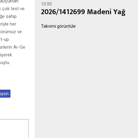
 kauçuktan
10:00
k çok test ve
2026/1412699 Madeni Yağ
iğe sahip
iyle her
Takvimi görüntüle
ktörümüz ve
rt-up
ünlerin Ar-Ge
işerek
uştu.
syon