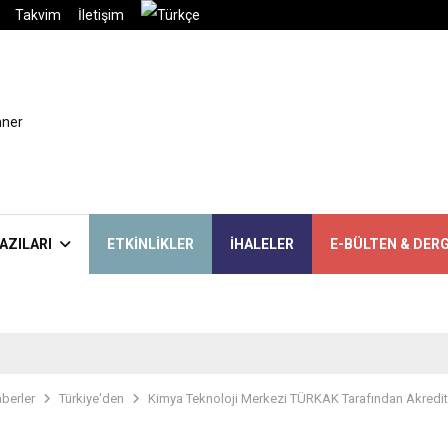
Takvim
İletişim
AZILARI
ETKINLIKLER
İHALELER
E-BÜLTEN & DERG
berler
Türkiye'den
Kimya Teknoloji Merkezi TÜRKAK Tarafından Akredite