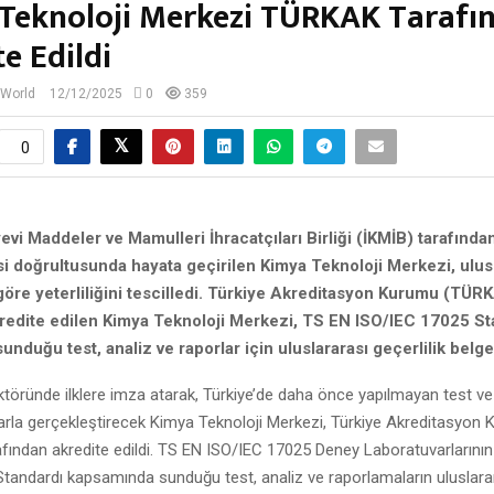
Teknoloji Merkezi TÜRKAK Tarafı
e Edildi
 World
12/12/2025
0
359
0
evi Maddeler ve Mamulleri İhracatçıları Birliği (İKMİB) tarafınd
si doğrultusunda hayata geçirilen Kimya Teknoloji Merkezi, ulus
göre yeterliliğini tescilledi. Türkiye Akreditasyon Kurumu (TÜR
kredite edilen Kimya Teknoloji Merkezi,
TS EN ISO/IEC 17025 St
nduğu test, analiz ve raporlar için uluslararası geçerlilik belges
töründe ilklere imza atarak, Türkiye’de daha önce yapılmayan test ve a
larla gerçekleştirecek Kimya Teknoloji Merkezi, Türkiye Akreditasyon
ından akredite edildi. TS EN ISO/IEC 17025 Deney Laboratuvarlarının Ye
Standardı kapsamında sunduğu test, analiz ve raporlamaların uluslara