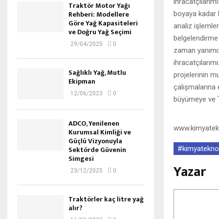
ihracatçılarım
Traktör Motor Yağı
Rehberi: Modellere
boyaya kadar b
Göre Yağ Kapasiteleri
analiz işlemle
ve Doğru Yağ Seçimi
belgelendirme
29/04/2025
0
zaman yanımız
ihracatçılarımı
Sağlıklı Yağ, Mutlu
projelerinin m
Ekipman
çalışmalarına
12/06/2023
0
büyümeye ve T
ADCO, Yenilenen
www.kimyatek
Kurumsal Kimliği ve
Güçlü Vizyonuyla
#kimyateknol
Sektörde Güvenin
Simgesi
Yazar
23/12/2025
0
Traktörler kaç litre yağ
alır?