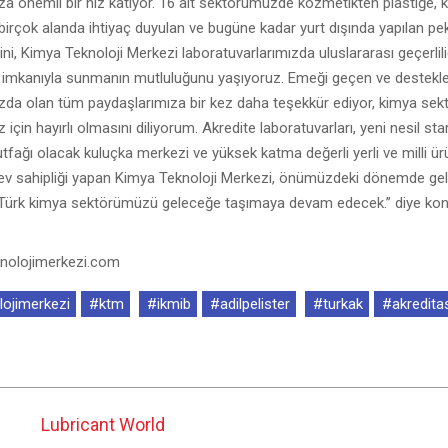
ıza önemli bir hız katıyor. 16 alt sektörümüzde kozmetikten plastiğe,
irçok alanda ihtiyaç duyulan ve bugüne kadar yurt dışında yapılan pe
rini, Kimya Teknoloji Merkezi laboratuvarlarımızda uluslararası geçerlil
 imkanıyla sunmanın mutluluğunu yaşıyoruz. Emeği geçen ve destekler
da olan tüm paydaşlarımıza bir kez daha teşekkür ediyor, kimya se
z için hayırlı olmasını diliyorum. Akredite laboratuvarları, yeni nesil sta
utfağı olacak kuluçka merkezi ve yüksek katma değerli yerli ve milli ür
 ev sahipliği yapan Kimya Teknoloji Merkezi, önümüzdeki dönemde gel
ürk kimya sektörümüzü geleceğe taşımaya devam edecek.” diye kon
nolojimerkezi.com
ojimerkezi
#ktm
#ikmib
#adilpelister
#turkak
#akredita
Lubricant World