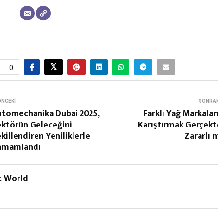
0
ÖNCEKI
SONRAK
utomechanika Dubai 2025,
Farklı Yağ Markalar
ektörün Geleceğini
Karıştırmak Gerçekt
killendiren Yeniliklerle
Zararlı 
amamlandı
t World