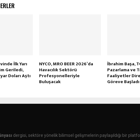
BERLER
inde İlk Yarı
NYCO, MRO BEER 2026’da
İbrahim Başa, 
im Geriledi,
Havacılık Sektörü
Pazarlama ve Ti
yar Doları Aştı
Profesyonelleriyle
Faaliyetler Dir
Buluşacak
Göreve Başladı
ünyası
dergisi, sektöre yönelik bilimsel gelişmelerin paylaşıldığı bir plat