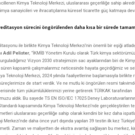
escillenen Kimya Teknoloji Merkezi, uluslararası geçerliliğe sahip akred
kimya sanayicileri ve ihracatçılarına küresel ticarette güç katmaya de
kreditasyon sürecini öngörülenden daha kısa bir sürede tama
asyonu ile birlikte Kimya Teknoloji Merkezi’nin önemli bir eşiği atladı
 Adil Pelister
, “İKMİB Yönetim Kurulu olarak Türk kimya sektörümü
urguladığımız Vizyon 2030 stratejimizin sac ayaklarından biri de Kimy
 süren kapsamlı çalışmalarımız neticesinde hayata geçirdiğimiz ve 
mya Teknoloji Merkezi, 2024 yılında faaliyetlerine başlamasıyla birlikte r
süreçlerimize de start verdik. Ve ne mutlu ki öngörülen resmi takvim
içerisinde tüm yükümlülüklerimizi yerine getirerek TÜRKAK tarafından
uzu aldık. Bu sayede TS EN ISO/IEC 17025 Deney Laboratuvarlarının Y
Standardı kapsamında Kimya Teknoloji Merkezi’nde gerçekleştirilen tes
etleri uluslararası geçerliliğe sahip olarak kendini bir kez daha ispat
i Merkezi’nde daha önce yurt dışında yapılan 39 testin ilk kez Türkiye
ymetli. Zaman ve maliyetten de ekstra avantaj sağlayan bu merkez, k