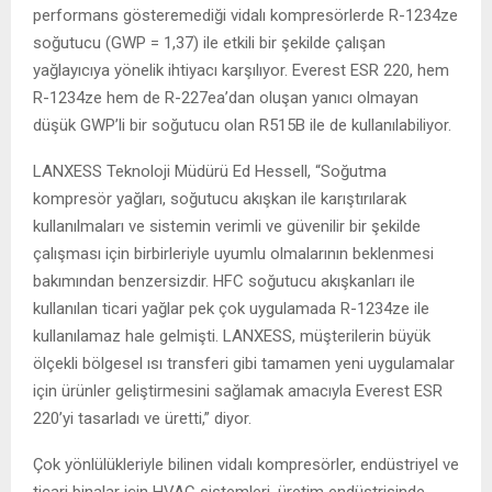
performans gösteremediği vidalı kompresörlerde R-1234ze
soğutucu (GWP = 1,37) ile etkili bir şekilde çalışan
yağlayıcıya yönelik ihtiyacı karşılıyor. Everest ESR 220, hem
R-1234ze hem de R-227ea’dan oluşan yanıcı olmayan
düşük GWP’li bir soğutucu olan R515B ile de kullanılabiliyor.
LANXESS Teknoloji Müdürü Ed Hessell, “Soğutma
kompresör yağları, soğutucu akışkan ile karıştırılarak
kullanılmaları ve sistemin verimli ve güvenilir bir şekilde
çalışması için birbirleriyle uyumlu olmalarının beklenmesi
bakımından benzersizdir. HFC soğutucu akışkanları ile
kullanılan ticari yağlar pek çok uygulamada R-1234ze ile
kullanılamaz hale gelmişti. LANXESS, müşterilerin büyük
ölçekli bölgesel ısı transferi gibi tamamen yeni uygulamalar
için ürünler geliştirmesini sağlamak amacıyla Everest ESR
220’yi tasarladı ve üretti,” diyor.
Çok yönlülükleriyle bilinen vidalı kompresörler, endüstriyel ve
ticari binalar için HVAC sistemleri, üretim endüstrisinde