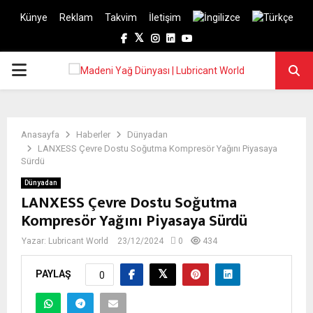
Künye
Reklam
Takvim
İletişim
Facebook
Twitter
Instagram
Linkedin
Youtube
PRIMARY
MENU
Anasayfa
Haberler
Dünyadan
LANXESS Çevre Dostu Soğutma Kompresör Yağını Piyasaya
Sürdü
Dünyadan
LANXESS Çevre Dostu Soğutma
Kompresör Yağını Piyasaya Sürdü
Yazar:
Lubricant World
23/12/2024
0
434
PAYLAŞ
0