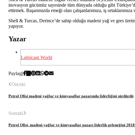
inovasyon gücümüz sayesinde tüm dünyada olduğu gibi Türkiye’de 
ettirmek. Başarımızda emeği olan çalışanlarımıza, iş ortaklarımız
Shell & Turcas, Derince’de sahip olduğu madeni yağ ve gres üretim 
yapıyor.
Yazar
Lubricant World
Paylaş
0
Önceki
Petrol Ofisi madeni yağlar ve kimyasallar pazarında liderliğini sürdürdü
Sonraki
Petrol Ofisi, madeni yağlar ve kimyasallar pazarı liderlik geleneğini 201