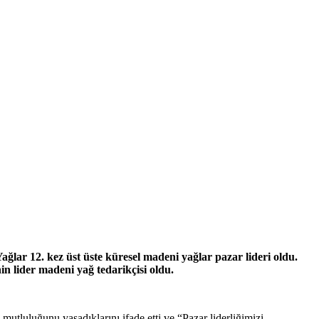
lar 12. kez üst üste küresel madeni yağlar pazar lideri oldu.
n lider madeni yağ tedarikçisi oldu.
tluluğunu yaşadıklarını ifade etti ve “Pazar liderliğimizi,