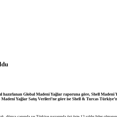
oldu
l hazırlanan Global Madeni Yağlar raporuna göre, Shell Madeni Yağ
deni Yağlar Satış Verileri’ne göre ise Shell & Turcas Türkiye’ni
ünya çapında ve Türkiye pazarında üst üste 12 yıldır lider olmanın mu