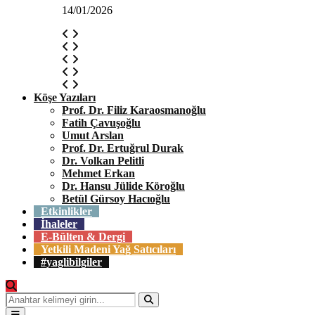
14/01/2026
Köşe Yazıları
Prof. Dr. Filiz Karaosmanoğlu
Fatih Çavuşoğlu
Umut Arslan
Prof. Dr. Ertuğrul Durak
Dr. Volkan Pelitli
Mehmet Erkan
Dr. Hansu Jülide Köroğlu
Betül Gürsoy Hacıoğlu
Etkinlikler
İhaleler
E-Bülten & Dergi
Yetkili Madeni Yağ Satıcıları
#yaglibilgiler
Search
for:
Search
Primary