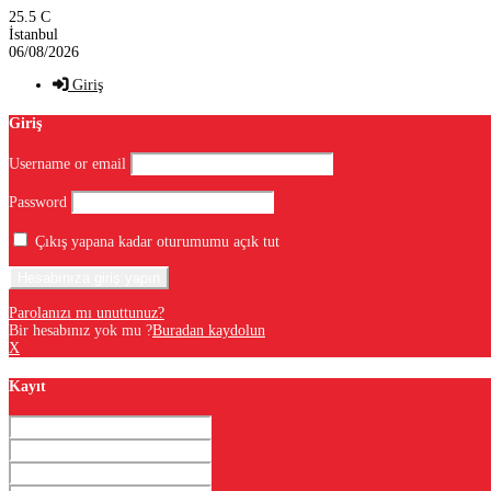
25.5
C
İstanbul
06/08/2026
Giriş
Giriş
Username or email
Password
Çıkış yapana kadar oturumumu açık tut
Parolanızı mı unuttunuz?
Bir hesabınız yok mu ?
Buradan kaydolun
X
Kayıt