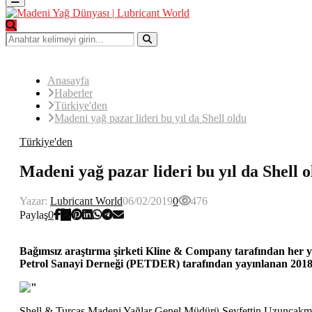
Menu
Search
for:
Search
Anasayfa
Haberler
Türkiye'den
Madeni yağ pazar lideri bu yıl da Shell oldu
Türkiye'den
Madeni yağ pazar lideri bu yıl da Shell 
Yazar:
Lubricant World
06/02/2019
0
476
Paylaş
0
Bağımsız araştırma şirketi Kline & Company tarafından her yı
Petrol Sanayi Derneği (PETDER) tarafından yayınlanan 2018 Ma
Shell & Turcas Madeni Yağlar Genel Müdürü Seyfettin Uzunçakmak, d