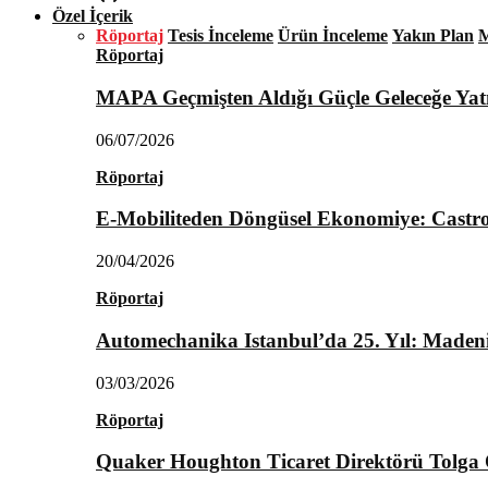
Özel İçerik
Röportaj
Tesis İnceleme
Ürün İnceleme
Yakın Plan
M
Röportaj
MAPA Geçmişten Aldığı Güçle Geleceğe Yat
06/07/2026
Röportaj
E-Mobiliteden Döngüsel Ekonomiye: Castro
20/04/2026
Röportaj
Automechanika Istanbul’da 25. Yıl: Maden
03/03/2026
Röportaj
Quaker Houghton Ticaret Direktörü Tolga Ö