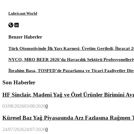
Lubricant World
Benzer Haberler
Türk Otomotivinde İlk Yarı Karnesi: Üretim Geriledi, İhracat 2
NYCO, MRO BEER 2026’da Havacılık Sektörü Profesyonelleriy
İbrahim Başa, TOSFED’de Pazarlama ve Ticari Faaliyetler Dir
Son Haberler
HF Sinclair, Madeni Yağ ve Özel Ürünler Birimini Ay
03/08/2026
03/08/2026
0
Küresel Baz Yağ Piyasasında Arz Fazlasına Rağmen T
24/07/2026
24/07/2026
0