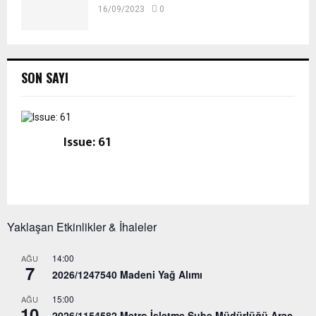
16/09/2023
0
SON SAYI
Issue: 61
Yaklaşan Etkinlikler & İhaleler
14:00
AĞU
7
2026/1247540 Madeni Yağ Alımı
15:00
AĞU
10
2026/1154582 Metro İşletme Şube Müdürlüğü Araç