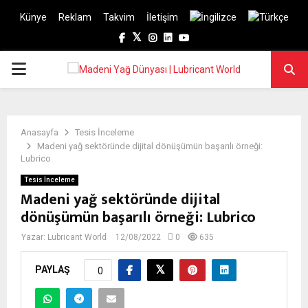
Künye
Reklam
Takvim
İletişim
Facebook
Twitter
Instagram
Linkedin
Youtube
PRIMARY
MENU
Anasayfa
Tesis İnceleme
Madeni yağ sektöründe dijital dönüşümün başarılı örneği:
Lubrico
Tesis İnceleme
Madeni yağ sektöründe dijital
dönüşümün başarılı örneği: Lubrico
Yazar:
Lubricant World
12/08/2022
0
635
PAYLAŞ
0