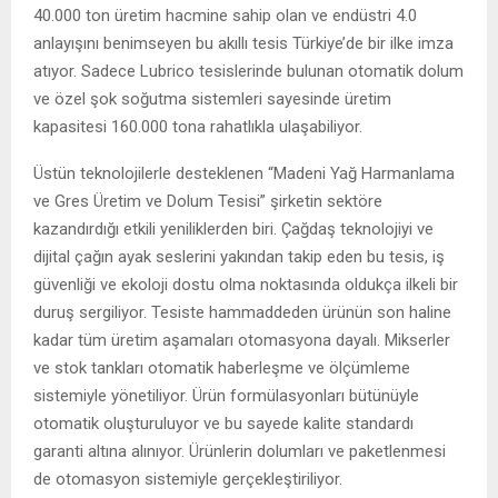
40.000 ton üretim hacmine sahip olan ve endüstri 4.0
anlayışını benimseyen bu akıllı tesis Türkiye’de bir ilke imza
atıyor. Sadece Lubrico tesislerinde bulunan otomatik dolum
ve özel şok soğutma sistemleri sayesinde üretim
kapasitesi 160.000 tona rahatlıkla ulaşabiliyor.
Üstün teknolojilerle desteklenen “Madeni Yağ Harmanlama
ve Gres Üretim ve Dolum Tesisi” şirketin sektöre
kazandırdığı etkili yeniliklerden biri. Çağdaş teknolojiyi ve
dijital çağın ayak seslerini yakından takip eden bu tesis, iş
güvenliği ve ekoloji dostu olma noktasında oldukça ilkeli bir
duruş sergiliyor. Tesiste hammaddeden ürünün son haline
kadar tüm üretim aşamaları otomasyona dayalı. Mikserler
ve stok tankları otomatik haberleşme ve ölçümleme
sistemiyle yönetiliyor. Ürün formülasyonları bütünüyle
otomatik oluşturuluyor ve bu sayede kalite standardı
garanti altına alınıyor. Ürünlerin dolumları ve paketlenmesi
de otomasyon sistemiyle gerçekleştiriliyor.