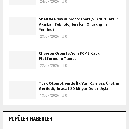
24/07/2026
0
Shell ve BMW M Motorsport, Sürdürülebilir
Akışkan Teknolojileri İçin Ortaklığını
Yeniledi
23/07/2026
0
Chevron Oronite, Yeni PC-12 Katkı
Platformunu Tanıttı
22/07/2026
0
Türk Otomotivinde İlk Yarı Karnesi: Üretim
Geriledi, İhracat 20 Milyar Doları Aştı
13/07/2026
0
POPÜLER HABERLER