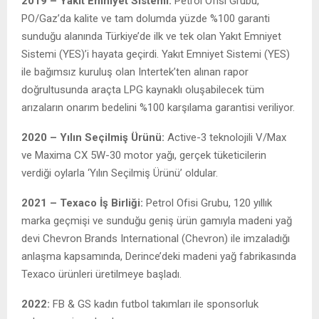
2019 – Yakıt Emniyet Sistemi:
Petrol Ofisi Grubu,
PO/Gaz’da kalite ve tam dolumda yüzde %100 garanti
sunduğu alanında Türkiye’de ilk ve tek olan Yakıt Emniyet
Sistemi (YES)’i hayata geçirdi. Yakıt Emniyet Sistemi (YES)
ile bağımsız kuruluş olan Intertek’ten alınan rapor
doğrultusunda araçta LPG kaynaklı oluşabilecek tüm
arızaların onarım bedelini %100 karşılama garantisi veriliyor.
2020 – Yılın Seçilmiş Ürünü:
Active-3 teknolojili V/Max
ve Maxima CX 5W-30 motor yağı, gerçek tüketicilerin
verdiği oylarla ‘Yılın Seçilmiş Ürünü’ oldular.
2021 – Texaco İş Birliği:
Petrol Ofisi Grubu, 120 yıllık
marka geçmişi ve sunduğu geniş ürün gamıyla madeni yağ
devi Chevron Brands International (Chevron) ile imzaladığı
anlaşma kapsamında, Derince’deki madeni yağ fabrikasında
Texaco ürünleri üretilmeye başladı.
2022:
FB & GS kadın futbol takımları ile sponsorluk