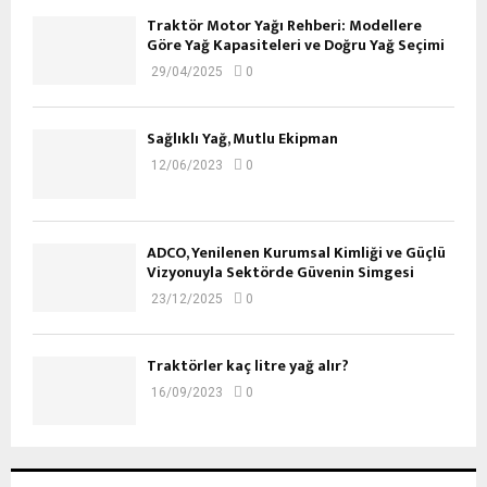
Traktör Motor Yağı Rehberi: Modellere
Göre Yağ Kapasiteleri ve Doğru Yağ Seçimi
29/04/2025
0
Sağlıklı Yağ, Mutlu Ekipman
12/06/2023
0
ADCO, Yenilenen Kurumsal Kimliği ve Güçlü
Vizyonuyla Sektörde Güvenin Simgesi
23/12/2025
0
Traktörler kaç litre yağ alır?
16/09/2023
0