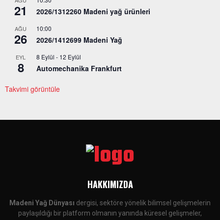
AĞU
21
2026/1312260 Madeni yağ ürünleri
10:00
AĞU
26
2026/1412699 Madeni Yağ
8 Eylül
-
12 Eylül
EYL
8
Automechanika Frankfurt
Takvimi görüntüle
HAKKIMIZDA
Madeni Yağ Dünyası
dergisi, sektöre yönelik bilimsel gelişmelerin
paylaşıldığı bir platform olmanın yanında küresel gelişmeler,