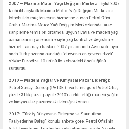
2007
– Maxima Motor Yağı Değişim Merkezi:
Eylül 2007
tarihi itibarıyla ilk Maxima Motor Yağı Değişim Merkezi’ni
İstanbul’da müşterilerinin hizmetine sunan Petrol Ofisi
Grubu, Maxima Motor Yağı Değişim Merkezlerinde, araç
sahiplerine temiz bir ortamda, uygun fiyatla ve madeni yağ
uzmanlarının yönlendirmesiyle yağ kontrol ve değiştirme
hizmeti sunmaya başladı. 2007 yılı sonunda Avrupa ile aynı
anda Türk pazarına sunduğu “dünyanın en çevreci dizeli”
V/Max Eurodizel 10 ürünü ile sektördeki öncülüğünü
sürdürdü.
2010 – Madeni Yağlar ve Kimyasal Pazar Liderliği:
Petrol Sanayi Derneği (PETDER) verilerine göre Petrol Ofisi,
yüzde 31’lik pazar payı ile 2010’da elde ettiği madeni yağlar
ve kimyasallar pazarındaki liderliğini korudu.
2017:
“Türk İş Dünyasının Birleşme ve Satın Alma
Faaliyetlerine Bakışı” konulu ankete göre, Petrol Ofisi’nin
Vitol Investment tarafından satın alınması, yüzde 57 oyla