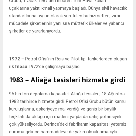
Grubu, 1 Ocak 1967’den itibaren Türk Hava Yolları
uçaklarına yakıt ikmali yapmaya başladı. Dünya sivil havacılık
standartlarına uygun olarak yürütülen bu hizmetten, zirai
mücadele şirketlerinin yanı sıra müttefik ülkeler ve yabancı
şirketler de yararlanıyordu.
1972
– Petrol Ofisi’nin Reis ve Pilot tipi tankerlerden oluşan
ilk filosu
1972’de çalışmaya başladı.
1983 – Aliağa tesisleri hizmete girdi
95 bin ton depolama kapasiteli Aliağa tesisleri, 18 Ağustos
1983 tarihinde hizmete girdi. Petrol Ofisi Grubu bütün kamu
kuruluşlarına, askeriyeye mal verdiği ve geniş bir bayilik
teşkilatı da olduğu için madeni yağda da satış potansiyeli
çok yükseliyordu. Derince’deki fabrikanın kapasitesi yetersiz
duruma gelince hammaddeye de yakın olmak amacıyla