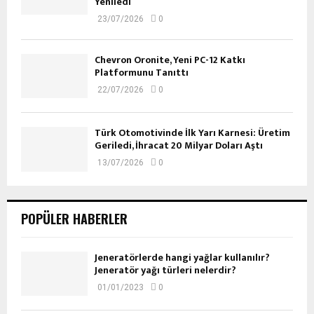
Yeniledi
23/07/2026
0
Chevron Oronite, Yeni PC-12 Katkı
Platformunu Tanıttı
22/07/2026
0
Türk Otomotivinde İlk Yarı Karnesi: Üretim
Geriledi, İhracat 20 Milyar Doları Aştı
13/07/2026
0
POPÜLER HABERLER
Jeneratörlerde hangi yağlar kullanılır?
Jeneratör yağı türleri nelerdir?
01/01/2023
0