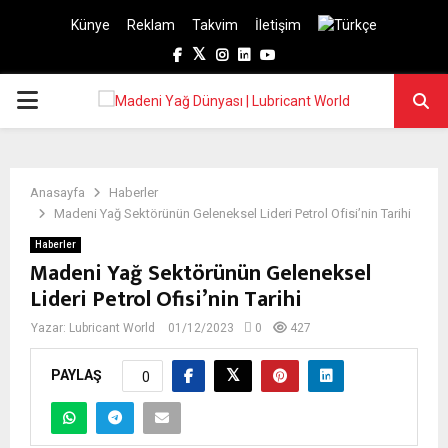
Künye
Reklam
Takvim
İletişim
Facebook
Twitter
Instagram
Linkedin
Youtube
PRIMARY
MENU
Anasayfa
Haberler
Madeni Yağ Sektörünün Geleneksel Lideri Petrol Ofisi’nin Tarihi
Haberler
Madeni Yağ Sektörünün Geleneksel
Lideri Petrol Ofisi’nin Tarihi
Yazar:
Lubricant World
01/12/2023
0
427
PAYLAŞ
0