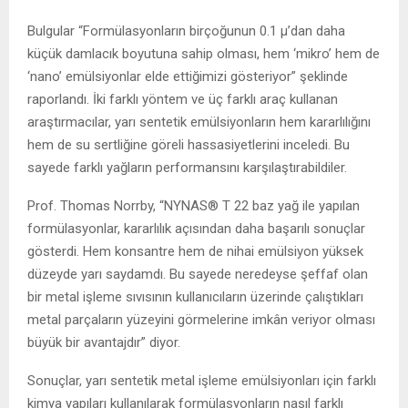
Bulgular “Formülasyonların birçoğunun 0.1 μ’dan daha
küçük damlacık boyutuna sahip olması, hem ‘mikro’ hem de
‘nano’ emülsiyonlar elde ettiğimizi gösteriyor” şeklinde
raporlandı. İki farklı yöntem ve üç farklı araç kullanan
araştırmacılar, yarı sentetik emülsiyonların hem kararlılığını
hem de su sertliğine göreli hassasiyetlerini inceledi. Bu
sayede farklı yağların performansını karşılaştırabildiler.
Prof. Thomas Norrby, “NYNAS® T 22 baz yağ ile yapılan
formülasyonlar, kararlılık açısından daha başarılı sonuçlar
gösterdi. Hem konsantre hem de nihai emülsiyon yüksek
düzeyde yarı saydamdı. Bu sayede neredeyse şeffaf olan
bir metal işleme sıvısının kullanıcıların üzerinde çalıştıkları
metal parçaların yüzeyini görmelerine imkân veriyor olması
büyük bir avantajdır” diyor.
Sonuçlar, yarı sentetik metal işleme emülsiyonları için farklı
kimya yapıları kullanılarak formülasyonların nasıl farklı