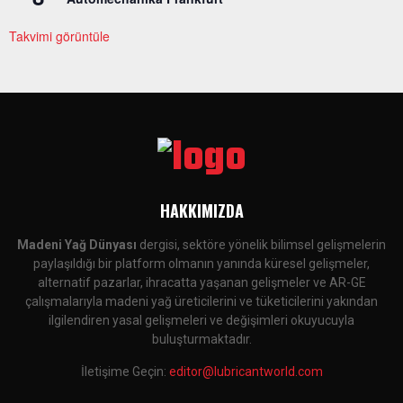
Takvimi görüntüle
HAKKIMIZDA
Madeni Yağ Dünyası
dergisi, sektöre yönelik bilimsel gelişmelerin
paylaşıldığı bir platform olmanın yanında küresel gelişmeler,
alternatif pazarlar, ihracatta yaşanan gelişmeler ve AR-GE
çalışmalarıyla madeni yağ üreticilerini ve tüketicilerini yakından
ilgilendiren yasal gelişmeleri ve değişimleri okuyucuyla
buluşturmaktadır.
İletişime Geçin:
editor@lubricantworld.com