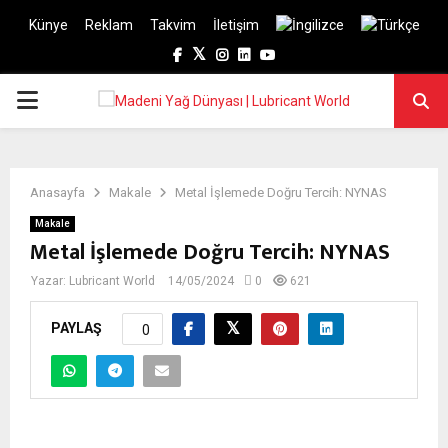
Künye
Reklam
Takvim
İletişim
Facebook
Twitter
Instagram
Linkedin
Youtube
PRIMARY
MENU
Anasayfa
Makale
Metal İşlemede Doğru Tercih: NYNAS
Makale
Metal İşlemede Doğru Tercih: NYNAS
Yazar:
Lubricant World
14/05/2024
0
621
PAYLAŞ
0