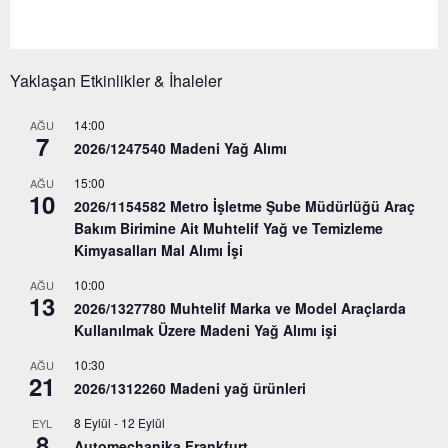
Yaklaşan Etkinlikler & İhaleler
14:00
AĞU
7
2026/1247540 Madeni Yağ Alımı
15:00
AĞU
10
2026/1154582 Metro İşletme Şube Müdürlüğü Araç
Bakım Birimine Ait Muhtelif Yağ ve Temizleme
Kimyasalları Mal Alımı İşi
10:00
AĞU
13
2026/1327780 Muhtelif Marka ve Model Araçlarda
Kullanılmak Üzere Madeni Yağ Alımı işi
10:30
AĞU
21
2026/1312260 Madeni yağ ürünleri
8 Eylül
-
12 Eylül
EYL
8
Automechanika Frankfurt