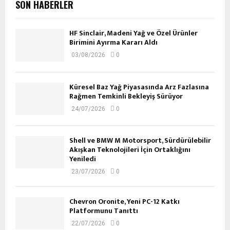
SON HABERLER
HF Sinclair, Madeni Yağ ve Özel Ürünler
Birimini Ayırma Kararı Aldı
03/08/2026
0
Küresel Baz Yağ Piyasasında Arz Fazlasına
Rağmen Temkinli Bekleyiş Sürüyor
24/07/2026
0
Shell ve BMW M Motorsport, Sürdürülebilir
Akışkan Teknolojileri İçin Ortaklığını
Yeniledi
23/07/2026
0
Chevron Oronite, Yeni PC-12 Katkı
Platformunu Tanıttı
22/07/2026
0