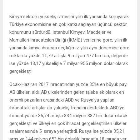
Kimya sektörü yükseliş ivmesini yılın ilk yarısında koruyarak
Türkiye ekonomisine en çok katkı sağlayan üçüncü sektör
konumunu sürdürdü. İstanbul Kimyevi Maddeler ve
Mamulleri İhracatçıları Birliği (İKMİB) verilerine göre; yılın ilk
yarısında kimya ihracatı geçtiğimiz yılın aynı dönemine göre
miktarda yüzde 11,79 artışla 9 milyon 477 bin ton, değerde
ise yüzde 13,17 yükselişle 7 milyar 955 milyon dolar olarak
gerçekleşti.
Ocak-Haziran 2017 ihracatından yüzde 35’le en büyük payı
AB ülkeleri aldı. AB ülkelerinden gelen talebe ek olarak en
önemli pazarları arasındaki ABD ve Rusya’ya yapılan
ihracattaki artışlar da yükseliş trendini destekledi. ABD’ye
ihracat yüzde 36,74 artışla 334 milyon 337 bin dolar olarak
gerçekleşti ve ülkeyi en çok ihracat gerçekleştirilen ülkeler
sıralamasında 5. sıraya yerleştirdi. Rusya ise yüzde 35,21
artış ve 144 milyon 653 bin dolarlık ihracatla 18. sırada yer