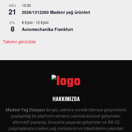
10:30
AĞU
21
2026/1312260 Madeni yağ ürünleri
8 Eylül
-
12 Eylül
EYL
8
Automechanika Frankfurt
Takvimi görüntüle
HAKKIMIZDA
Madeni Yağ Dünyası
dergisi, sektöre yönelik bilimsel gelişmelerin
paylaşıldığı bir platform olmanın yanında küresel gelişmeler,
alternatif pazarlar, ihracatta yaşanan gelişmeler ve AR-GE
çalışmalarıyla madeni yağ üreticilerini ve tüketicilerini yakından