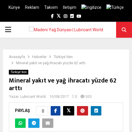
Künye
Reklam
Takvim
İletişim
Facebook
Twitter
Instagram
Linkedin
Youtube
PRIMARY
MENU
Anasayfa
Haberler
Türkiye'den
Mineral yakıt ve yağ ihracatı yüzde 62 arttı
Türkiye'den
Mineral yakıt ve yağ ihracatı yüzde 62
arttı
Yazar:
Lubricant World
10/08/2017
0
503
PAYLAŞ
0