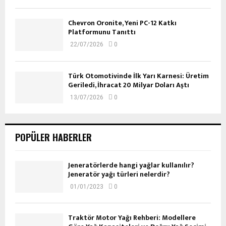
Chevron Oronite, Yeni PC-12 Katkı
Platformunu Tanıttı
22/07/2026
0
Türk Otomotivinde İlk Yarı Karnesi: Üretim
Geriledi, İhracat 20 Milyar Doları Aştı
13/07/2026
0
POPÜLER HABERLER
Jeneratörlerde hangi yağlar kullanılır?
Jeneratör yağı türleri nelerdir?
01/01/2023
0
Traktör Motor Yağı Rehberi: Modellere