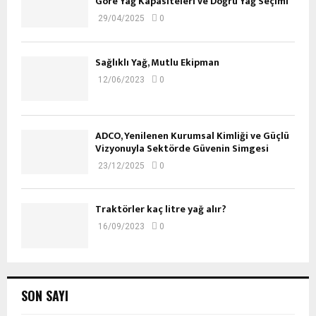
Göre Yağ Kapasiteleri ve Doğru Yağ Seçimi
29/04/2025
0
Sağlıklı Yağ, Mutlu Ekipman
12/06/2023
0
ADCO, Yenilenen Kurumsal Kimliği ve Güçlü
Vizyonuyla Sektörde Güvenin Simgesi
23/12/2025
0
Traktörler kaç litre yağ alır?
16/09/2023
0
SON SAYI