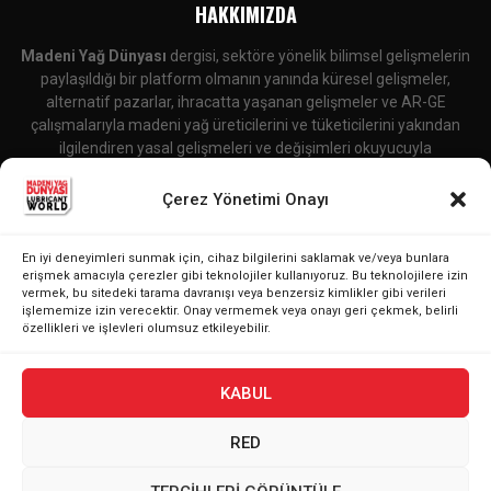
HAKKIMIZDA
Madeni Yağ Dünyası
dergisi, sektöre yönelik bilimsel gelişmelerin
paylaşıldığı bir platform olmanın yanında küresel gelişmeler,
alternatif pazarlar, ihracatta yaşanan gelişmeler ve AR-GE
çalışmalarıyla madeni yağ üreticilerini ve tüketicilerini yakından
ilgilendiren yasal gelişmeleri ve değişimleri okuyucuyla
buluşturmaktadır.
Çerez Yönetimi Onayı
İletişime Geçin:
editor@lubricantworld.com
En iyi deneyimleri sunmak için, cihaz bilgilerini saklamak ve/veya bunlara
BIZI TAKIP EDIN
erişmek amacıyla çerezler gibi teknolojiler kullanıyoruz. Bu teknolojilere izin
vermek, bu sitedeki tarama davranışı veya benzersiz kimlikler gibi verileri
işlememize izin verecektir. Onay vermemek veya onayı geri çekmek, belirli
özellikleri ve işlevleri olumsuz etkileyebilir.
KABUL
RED
@2024 - Madeni Yağ Dünyası | Tüm Hakları Saklıdır. Powered by
BUBERKA