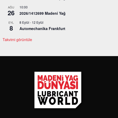
10:00
AĞU
26
2026/1412699 Madeni Yağ
8 Eylül
-
12 Eylül
EYL
8
Automechanika Frankfurt
Takvimi görüntüle