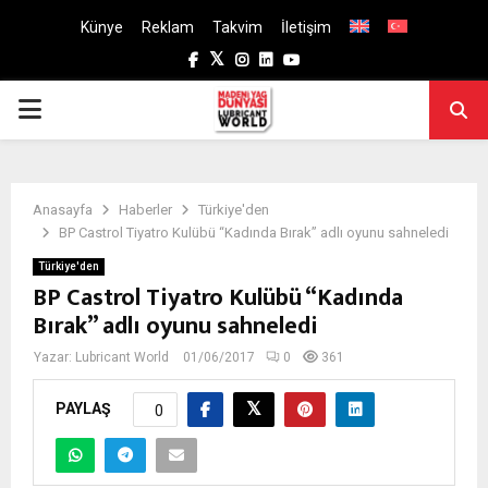
Künye
Reklam
Takvim
İletişim
Facebook
Twitter
Instagram
Linkedin
Youtube
PRIMARY
MENU
Anasayfa
Haberler
Türkiye'den
BP Castrol Tiyatro Kulübü “Kadında Bırak” adlı oyunu sahneledi
Türkiye'den
BP Castrol Tiyatro Kulübü “Kadında
Bırak” adlı oyunu sahneledi
Yazar:
Lubricant World
01/06/2017
0
361
PAYLAŞ
0