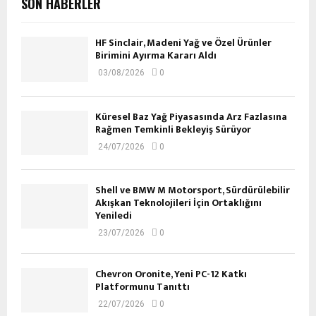
SON HABERLER
HF Sinclair, Madeni Yağ ve Özel Ürünler
Birimini Ayırma Kararı Aldı
03/08/2026
0
Küresel Baz Yağ Piyasasında Arz Fazlasına
Rağmen Temkinli Bekleyiş Sürüyor
24/07/2026
0
Shell ve BMW M Motorsport, Sürdürülebilir
Akışkan Teknolojileri İçin Ortaklığını
Yeniledi
23/07/2026
0
Chevron Oronite, Yeni PC-12 Katkı
Platformunu Tanıttı
22/07/2026
0