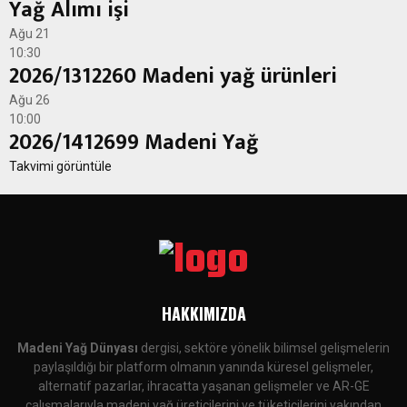
Yağ Alımı işi
Ağu
21
10:30
2026/1312260 Madeni yağ ürünleri
Ağu
26
10:00
2026/1412699 Madeni Yağ
Takvimi görüntüle
HAKKIMIZDA
Madeni Yağ Dünyası
dergisi, sektöre yönelik bilimsel gelişmelerin
paylaşıldığı bir platform olmanın yanında küresel gelişmeler,
alternatif pazarlar, ihracatta yaşanan gelişmeler ve AR-GE
çalışmalarıyla madeni yağ üreticilerini ve tüketicilerini yakından