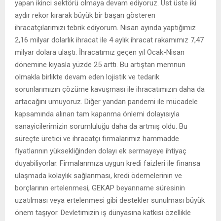
yapan ikinci sektörü olmaya devam ediyoruz. Üst üste iki
aydır rekor kırarak büyük bir başarı gösteren
ihracatçılarımızı tebrik ediyorum. Nisan ayında yaptığımız
2,16 milyar dolarlık ihracat ile 4 aylık ihracat rakamımız 7,47
milyar dolara ulaştı. İhracatımız geçen yıl Ocak-Nisan
dönemine kıyasla yüzde 25 arttı. Bu artıştan memnun
olmakla birlikte devam eden lojistik ve tedarik
sorunlarımızın çözüme kavuşması ile ihracatımızın daha da
artacağını umuyoruz. Diğer yandan pandemi ile mücadele
kapsamında alınan tam kapanma önlemi dolayısıyla
sanayicilerimizin sorumluluğu daha da artmış oldu. Bu
süreçte üretici ve ihracatçı firmalarımız hammadde
fiyatlarının yüksekliğinden dolayı ek sermayeye ihtiyaç
duyabiliyorlar. Firmalarımıza uygun kredi faizleri ile finansa
ulaşmada kolaylık sağlanması, kredi ödemelerinin ve
borçlarının ertelenmesi, GEKAP beyanname süresinin
uzatılması veya ertelenmesi gibi destekler sunulması büyük
önem taşıyor. Devletimizin iş dünyasına katkısı özellikle