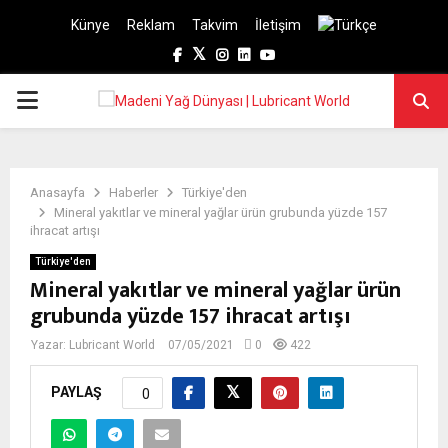
Künye
Reklam
Takvim
İletişim
Facebook
Twitter
Instagram
Linkedin
Youtube
PRIMARY
MENU
Anasayfa
Haberler
Türkiye'den
Mineral yakıtlar ve mineral yağlar ürün grubunda yüzde 157
ihracat artışı
Türkiye'den
Mineral yakıtlar ve mineral yağlar ürün
grubunda yüzde 157 ihracat artışı
Yazar:
Lubricant World
07/05/2021
0
422
PAYLAŞ
0