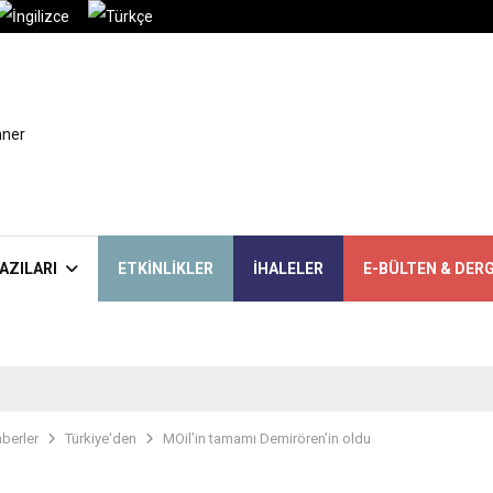
AZILARI
ETKINLIKLER
İHALELER
E-BÜLTEN & DERG
berler
Türkiye'den
MOil’in tamamı Demirören’in oldu