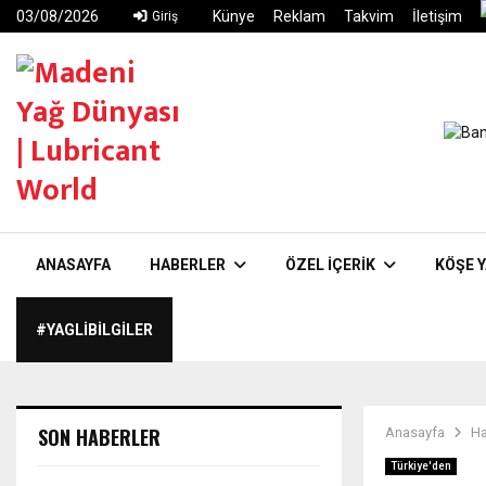
03/08/2026
Künye
Reklam
Takvim
İletişim
Giriş
ANASAYFA
HABERLER
ÖZEL İÇERIK
KÖŞE Y
#YAGLIBILGILER
SON HABERLER
Anasayfa
Ha
Türkiye'den