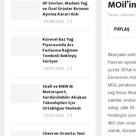
MOil’i
HF Sinclair, Madeni Yağ
ve Özel Ürünler Birimini
Ayırma Kararı Aldı
Yazar:
Lubricant
03/08/2026
0
PAYLAŞ
Küresel Baz Yağ
Piyasasında Arz
Fazlasına Rağmen
Akaryakıt sekt
Temkinli Bekleyiş
Sürüyor
Haziran ayında
24/07/2026
0
yüzde 30’luk h
Demirören Hold
MOil, perakend
Shell ve BMW M
Motorsport,
yağ tesisi Akar
Sürdürülebilir Akışkan
yakıtlar, endüs
Teknolojileri İçin
Ortaklığını Yeniledi
sahip; yıllık 
Holding’in yön
23/07/2026
0
460 olan istas
olarak, dünyanı
Chevron Oronite, Yeni