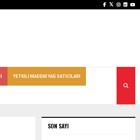
Facebook
Twitter
Instagra
Linked
Yo
I
YETKILI MADENI YAĞ SATICILARI
SON SAYI