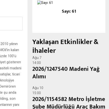
Sayı: 61
Yaklaşan Etkinlikler &
2010 yılının
İhaleler
MOil’in kalan
yüzde 100’ü
Ağu
7
liyet gösteren
14:00
2026/1247540 Madeni Yağ
asiteli madeni
Alımı
tışlar, ticari
eknolojiye
ü Demirören
Ağu
10
kte şu anda
15:00
2026/1154582 Metro İşletme
lding, son
Şube Müdürlüğü Araç Bakım
nlarının yanı