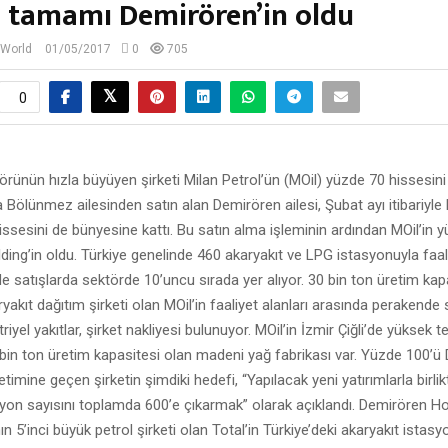
n tamamı Demirören’in oldu
 World
01/05/2017
0
705
0
örünün hızla büyüyen şirketi Milan Petrol’ün (MOil) yüzde 70 hissesini 
 Bölünmez ailesinden satın alan Demirören ailesi, Şubat ayı itibariyle 
issesini de bünyesine kattı. Bu satın alma işleminin ardından MOil’in 
ing’in oldu. Türkiye genelinde 460 akaryakıt ve LPG istasyonuyla faa
e satışlarda sektörde 10’uncu sırada yer alıyor. 30 bin ton üretim kap
yakıt dağıtım şirketi olan MOil’in faaliyet alanları arasında perakende sa
triyel yakıtlar, şirket nakliyesi bulunuyor. MOil’in İzmir Çiğli’de yüksek t
30 bin ton üretim kapasitesi olan madeni yağ fabrikası var. Yüzde 100’
etimine geçen şirketin şimdiki hedefi, “Yapılacak yeni yatırımlarla birli
yon sayısını toplamda 600’e çıkarmak” olarak açıklandı. Demirören Ho
n 5’inci büyük petrol şirketi olan Total’in Türkiye’deki akaryakıt istasyo