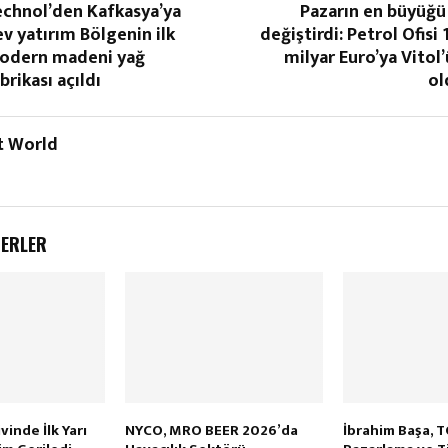
echnol’den Kafkasya’ya
Pazarın en büyüğü
v yatırım Bölgenin ilk
değiştirdi: Petrol Ofisi 
odern madeni yağ
milyar Euro’ya Vitol
brikası açıldı
ol
t World
BERLER
inde İlk Yarı
NYCO, MRO BEER 2026’da
İbrahim Başa, 