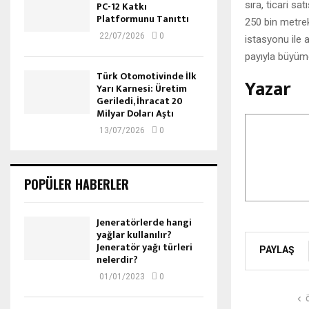
sıra, ticari sa
PC-12 Katkı
Platformunu Tanıttı
250 bin metrek
22/07/2026
0
istasyonu ile 
payıyla büyüme
Türk Otomotivinde İlk
Yazar
Yarı Karnesi: Üretim
Geriledi, İhracat 20
Milyar Doları Aştı
13/07/2026
0
POPÜLER HABERLER
Jeneratörlerde hangi
yağlar kullanılır?
Jeneratör yağı türleri
PAYLAŞ
nelerdir?
01/01/2023
0