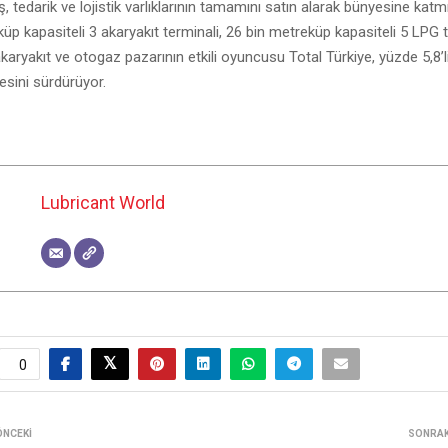
tış, tedarik ve lojistik varlıklarının tamamını satın alarak bünyesine kat
üp kapasiteli 3 akaryakıt terminali, 26 bin metreküp kapasiteli 5 LPG 
akaryakıt ve otogaz pazarının etkili oyuncusu Total Türkiye, yüzde 5,8’l
sini sürdürüyor.
Lubricant World
0
ÖNCEKI
SONRAK