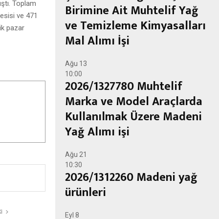
mıştı. Toplam
Birimine Ait Muhtelif Yağ
tesisi ve 471
ve Temizleme Kimyasalları
ik pazar
Mal Alımı İşi
Ağu
13
10:00
2026/1327780 Muhtelif
Marka ve Model Araçlarda
Kullanılmak Üzere Madeni
Yağ Alımı işi
Ağu
21
10:30
2026/1312260 Madeni yağ
ürünleri
I
Eyl
8