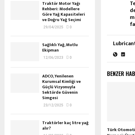
T
Traktör Motor Yağı
Rehberi: Modellere
de
Göre Yağ Kapasiteleri
m
ve Doğru Yağ Seçimi
fa
29/04/2025
0
Lubrican
Sağlıklı Yağ, Mutlu
Ekipman
12/06/2023
0
BENZER HA
ADCO, Yenilenen
Kurumsal Kimliği ve
Güçlü Vizyonuyla
Sektörde Güvenin
Simgesi
23/12/2025
0
Traktörler kaç litre yağ
alır?
Türk Otomotiv