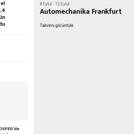
 el
8 Eylül
-
12 Eylül
Automechanika Frankfurt
1,4
’ün
du
Takvimi görüntüle
TOSFED’de